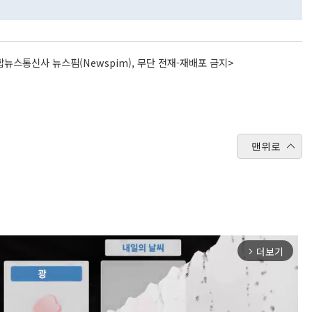
뉴스통신사 뉴스핌(Newspim), 무단 전재-재배포 금지>
맨위로
더보기
arrow_forward_ios