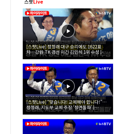
스팟
Live
[스팟Live] 정청래 대구 승리에도 1622표
차…강원·TK 경선 이긴 김민석 1위 수성 |
26.08.09 더불어민주당 당대표·최고위원 후
보 대구·경북 합동연설회
[스팟Live] “맞습니다! 교체해야 합니다!”…
정청래, 지도부 교체 주장 ‘정면돌파’ |
26.08.09 더불어민주당 당대표·최고위원 후
보 대구·경북 합동연설회