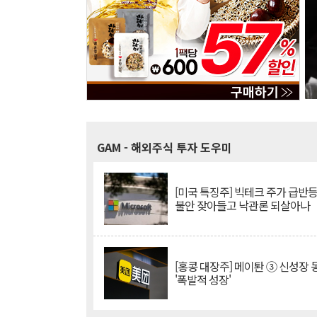
GAM
- 해외주식 투자 도우미
[미국 특징주] 빅테크 주가 급반등..
불안 잦아들고 낙관론 되살아나
[홍콩 대장주] 메이퇀 ③ 신성장
'폭발적 성장'