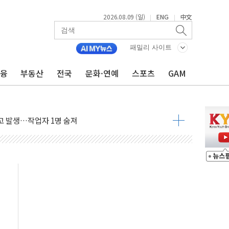
2026.08.09 (일)
ENG
中文
|
|
패밀리 사이트
금융
부동산
전국
문화·연예
스포츠
GAM
고 발생…작업자 1명 숨져
철강 AI융합실증센터' 들어선다
대 숨진 채 발견...경찰, 조사 중
1.48%p' 차 선두 유지...金 46.01% vs 鄭 44.53%
기 당선...합산득표율 68.63%
해 10대 구속…범행 후 반려견도 죽여
 정청래에 승리…金 48.54% vs 鄭 44.40%
경선 결과...김민석 48.54% 정청래 44.40%
발표...김민석 47.37% 정청래 45.71% 송영길 6.92%