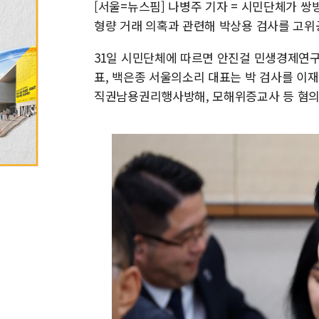
[서울=뉴스핌] 나병주 기자 = 시민단체가 쌍
형량 거래 의혹과 관련해 박상용 검사를 고
31일 시민단체에 따르면 안진걸 민생경제연구
표, 백은종 서울의소리 대표는 박 검사를 이
직권남용권리행사방해, 모해위증교사 등 혐의