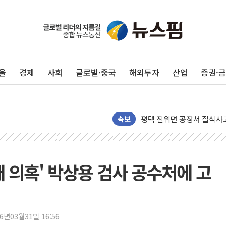
울
경제
사회
글로벌·중국
해외투자
산업
증권·
평택 진위면 공장서 질식사
포항 블루밸리 국가산단에 '
속보
상주 낙동강 선착장 하류서 50
[종합] 김민석, 정청래에 누적 '
민주당 경북도당위원장에 오중
 의혹' 박상용 검사 공수처에 고
인천서 말다툼 중 어머니 살
김민석, 강원·대구·경북 경선서
[속보] 민주, 강원·대구·경북 
26년03월31일 16:56
[속보] 민주, 경북 경선 결과 