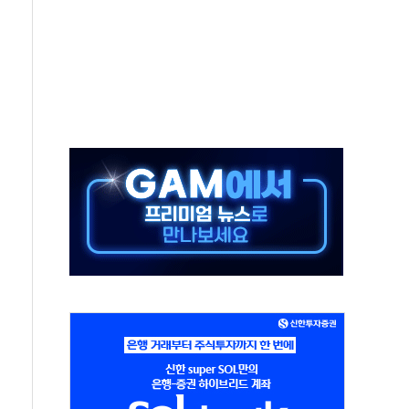
발표...정청래 47.82% 김민석 46.35% 송영길 5.83%
발표...김민석 50.30% 정청래 41.94% 송영길 7.76%
객 400명 맞이…"마음 잇는 시간 되길"
 지급 확정되나…재상고 앞두고 막판 셈법
'행복상자' 전달
극기 거꾸로' 논란…이틀만에 철거
 예술·체육요원 최대 33% 감축
 역대 최대폭 감소한 9.4%↓…유통업계 양극화 심화
 특사'로 콜롬비아 대통령 취임식 참석
시간당 30mm 강한 비...호우 피해 없어
방…野 "청년 우롱 기괴" vs 與 "송구한 해프닝"