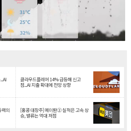
Mute
.AI
클라우드플레어 14% 급등해 신고
점...AI 지출 확대에 전망 상향
 동력의
[홍콩 대장주] 메이퇀② 실적은 고속 상
승, 밸류는 역대 저점