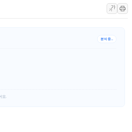
가
[속보] 민주, 대구 경선 결과 
가
[속보] 민주, 강원 경선 결과 
정재헌 CEO, SKT 장기고
최태원, 노소영에 9440억
분석 중...
하나금융, 명동 소상공인에 
인천시 광복절 현수막 '태
병무청, 보충역 전면 손질…
홈플러스發 대형마트 판매,
윤준병·이해민 의원, '정부
'호우·산사태 주의보' 울진 
여야, 황희 '버스 하우스' 공
어요.