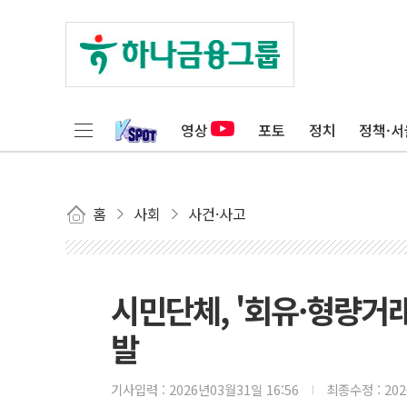
영상
포토
정치
정책·서
홈
사회
사건·사고
시민단체, '회유·형량거래
발
기사입력 :
2026년03월31일 16:56
최종수정 :
20