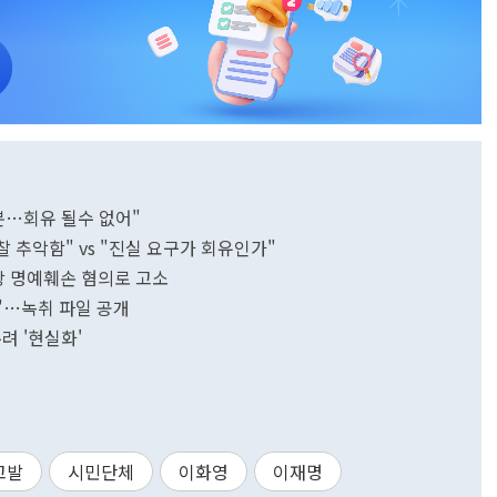
뿐…회유 될수 없어"
추악함" vs "진실 요구가 회유인가"
장 명예훼손 혐의로 고소
"…녹취 파일 공개
려 '현실화'
고발
시민단체
이화영
이재명