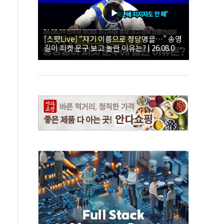
[스팟Live] “자기 이름으로 정당명을…” 송영
길이 피켓 문구 보고 놀란 이유는? | 26.08.09
더불어민주당 당대표·최고위원 후보 대구·경
북 합동연설회