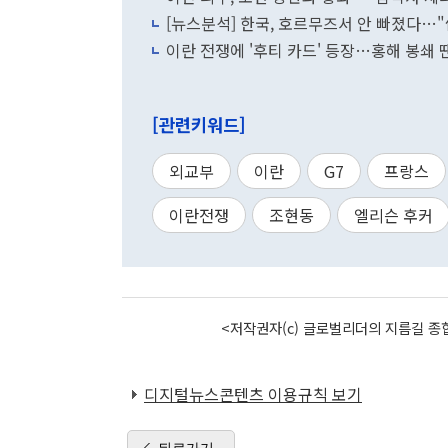
[뉴스분석] 한국, 호르무즈서 안 빠졌다…
이란 전쟁에 '후티 카드' 등장…홍해 봉쇄 땐
[관련키워드]
외교부
이란
G7
프랑스
이란전쟁
조현동
엘리슨 후커
<저작권자(c) 글로벌리더의 지름길 종합
디지털뉴스콘텐츠 이용규칙 보기
뒤로가기