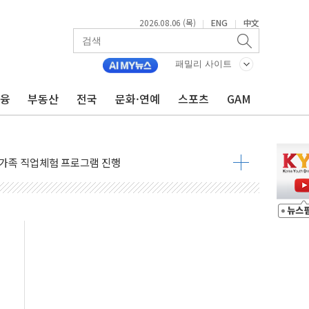
2026.08.06 (목)
ENG
中文
|
|
패밀리 사이트
금융
부동산
전국
문화·연예
스포츠
GAM
보 GAM - 맛보기편 (8/6)
 흡수합병…비대면 영상서비스 경쟁력 강화
가족 직업체험 프로그램 진행
TF 도입 김 총리 지시'는 가짜뉴스…법적 조치"
든다…삼성전자 2나노 수주 '촉각'
열...민주당 선관위 "불법 선거운동·방해행위 엄중 제재"
 선호도, 정청래 39.9% 김민석 39.8%
C 경쟁력 높이기 위해 그룹 역량 결집해야"
한 신임 대표 선임
영업이익 56억원...전년비 8.4% 감소
2조원 투자로 수익성 높인다