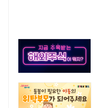
험형 웨딩페스타 인기
스 인버스 20% 급등…레버리지 급락
핑 관세 부과 지연, '자립 인도'에 걸림돌"
로"…서울 20년 초과 아파트 전셋값 상승률 1위
감, 폭염·전력 수요에 석탄주 강세
·반도체 차익실현 매물에 3일 만에 반락
터센터 포항서 '첫 삽'…2028년 가동 예정
 코스피…4.58% 급락 속 코스닥만 웃었다
0억→3990억…인터넷뱅크 1·2위 '격전'