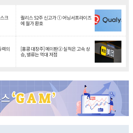
Mute
리스크
퀄리스 52주 신고가 ① 어닝서프라이즈
에 월가 환호
 동력의
[홍콩 대장주] 메이퇀② 실적은 고속 상
승, 밸류는 역대 저점