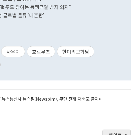
"佛 주도 참여는 동맹균열 방지 의지"
 글로벌 물류 '대혼란'
사우디
호르무즈
한미외교회담
뉴스통신사 뉴스핌(Newspim), 무단 전재-재배포 금지>
맨위로