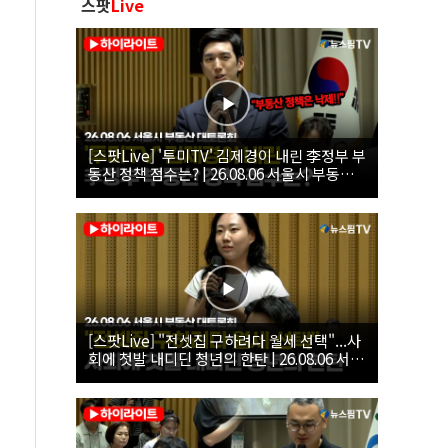
스팟
Live
[스팟Live] '투미TV' 김제경이 내린 李정부 부
동산 정책 점수는? | 26.08.06 서울시 부동산
대토론회
[스팟Live] "전셋집 구하려다 월세 선택"...사
회에 첫발 내디딘 청년의 한탄 | 26.08.06 서울
시 부동산 대토론회