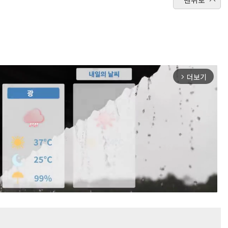
더보기
arrow_forward_ios