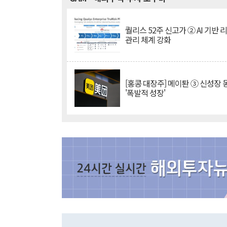
퀄리스 52주 신고가 ② AI 기반 
관리 체계 강화
[홍콩 대장주] 메이퇀 ③ 신성장
'폭발적 성장'