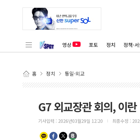
영상
포토
정치
정책·서
홈
정치
통일·외교
G7 외교장관 회의, 이란
기사입력 :
2026년03월29일 12:20
최종수정 :
20