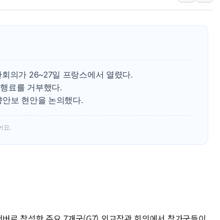
직접 입어보고 계약…체
[ETF 시황] SK하이닉
"중국산 제품에 대한 반덤
"신축 전세 부담에 구축으
[중국증시 마감] 혼조 마
회의가 26~27일 프랑스에서 열렸다.
[일본 증시] 닛케이, AI
행료를 거부했다.
양안보 현안을 논의했다.
국내 최초 상업용 AI 데이
[마감시황] 반도체가 흔든
어요.
개인사업자대출 격차 918
서버로 참석한 주요 7개국(G7) 외교장관 회의에서 참가국들이