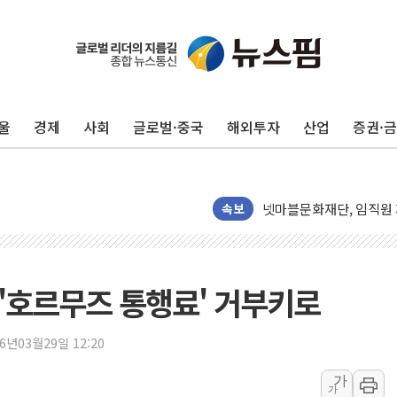
울
경제
사회
글로벌·중국
해외투자
산업
증권·
깊이가 다른 글로벌 투자 정
원포유, 그린비파트너스
넷마블문화재단, 임직원 
김민석 측 "'레버리지 E
속보
앤스로픽도 AI칩 직접 만
'친명 vs 친청' 경선 과
민주당 지지층·무당층 1순위
 '호르무즈 통행료' 거부키로
박윤영 KT 대표 "AID
카카오엔터프라이즈, 이재
26년03월29일 12:20
'신작 부재' 웹젠, 2분기 
가
가
LGU+, 파주 AI DC 