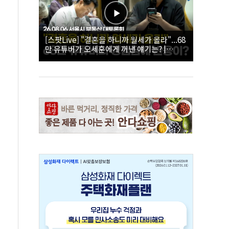
[스팟Live] "결혼을 하니까 월세가 올라"...68
만 유튜버가 오세훈에게 꺼낸 얘기는? |
26.08.06 서울시 부동산 대토론회