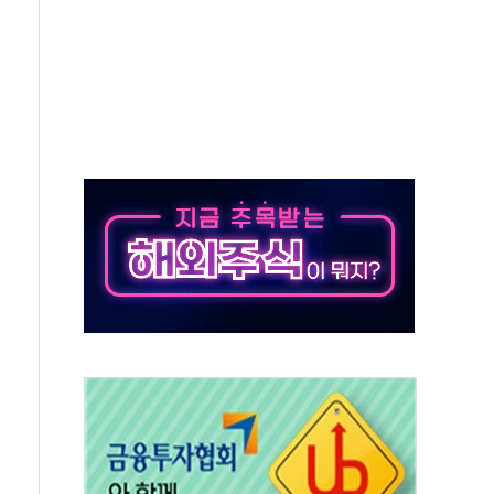
..신세계는 '셰프 맛집', 롯데는 '포켓몬'
가 황순욱 박사 영입
투자 유치
지…정부, 1400조 국가자산 통합관리 나선다
 호르무즈 협상 중이란 트럼프 주장은 거짓"
시와 손 잡고 지역경제 활성화 앞장