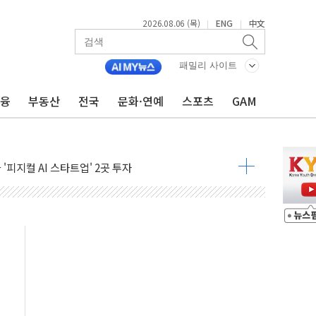
2026.08.06 (목)
ENG
中文
|
|
·경매 서비스 출시
상위 프로젝트' 자연재해저감 종합계획 수립 착수
패밀리 사이트
 누적 사망자 21명…누적 온열질환자 2441명
금융
부동산
전국
문화·연예
스포츠
GAM
AI·휴머노이드' 도입…정부, 제조업 대전환
에 '삼전닉스' 등 주도주 약세
% 급등... 달러당 149엔 전망"
'피지컬 AI 스타트업' 2곳 투자
·플립8, 7일 국내 출시
 대책 챙겨야…빠른 시일 내 부동산 공급 정책 낼 것"
슈즈 총결산...최대 70% 할인
 자외선차단제 글로벌 인증 체계 구축
면 최대 400만원 혜택…'깨비마블' 이벤트
BT 스튜디오' 구축
·휴머노이드로 성장축 확대" - 밸류파인더