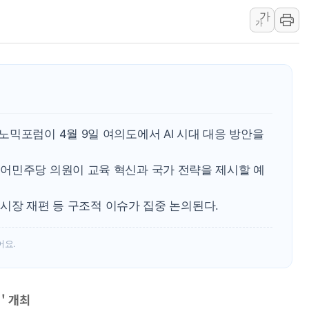
가
폭염속 백화점, 고객잡기.
가
씨이랩, HPC·AI 전문
우리기술, 400억 규모 
부동산 넘어 가상자산까
이란 외무차관 "미국과
풀무원푸드머스, 의정부
믹포럼이 4월 9일 여의도에서 AI 시대 대응 방안을
어민주당 의원이 교육 혁신과 국가 전략을 제시할 예
노동시장 재편 등 구조적 이슈가 집중 논의된다.
어요.
' 개최