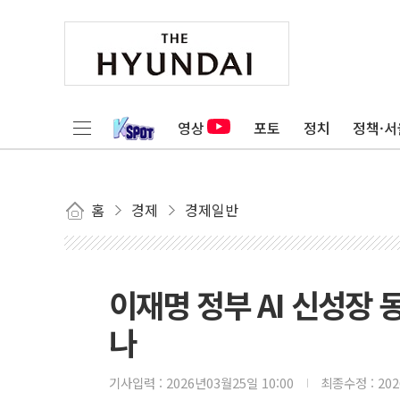
영상
포토
정치
정책·서
홈
경제
경제일반
이재명 정부 AI 신성장
나
기사입력 :
2026년03월25일 10:00
최종수정 :
20