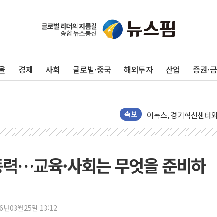
케이뱅크, 통신비 비교
경북도 '재해 예방 최
14일째 이어지는 폭염에
울
경제
사회
글로벌·중국
해외투자
산업
증권·
철강·조선·車 공장에 '
[특징주] 美 반도체 조정
BoA "엔화, 연말까지 6
이녹스, 경기혁신센터와 
속보
삼성전자 갤럭시 Z 폴드8
성기홍 "김용범 경질보다
무신사 킥스, SS 시즌 
 동력…교육·사회는 무엇을 준비하
한국콜마, 산호초 보호
KB증권, 국내주식 옮기
엔비티, AX 인프라 'N
26년03월25일 13:12
"티로보틱스, 유리기판