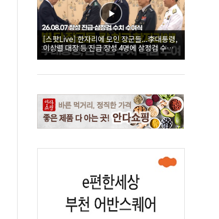
[스팟Live] 한자리에 모인 장군들...李대통령,
이상렬 대장 등 진급 장성 4명에 삼정검 수치
직접 수여｜26.08.07 장성 진급·삼정검 수치
수여식