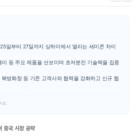
특정 정치인 측근 포항시 정책특보 내정설...포항시 '시끌'
李 "해남 태양광, 대한민국 다음 100년 밑거름…수도권 집
李 대통령, '6시간 마라톤 부동산 2차 회의' 주재… "전폭
트럼프, 中 겨냥 폴리실리콘 관세 15% 부과…美 태양광주
[사진] 빈살만과 에르도안의 만남
25일부터 27일까지 상하이에서 열리는 세미콘 차이
이란와이어 "이란 최고지도자 위독…곧 사망해도 놀랍지 
보웨이 등 주요 제품을 선보이며 초저분진 기술력을 집중
 북방화창 등 기존 고객사와 협력을 강화하고 신규 협
어요.
며 중국 시장 공략