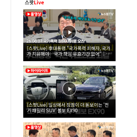
스팟
Live
[스팟Live] 李대통령 "국가폭력 피해자, 국가
가 치유해야…국가 책임 유효기간 없어"｜
26.08.07 국가폭력 피해자 위로 오찬
[스팟Live] 일상에서 장점이 더 돋보이는 '전
기 패밀리 SUV' 볼보 EX90