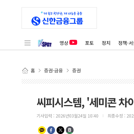
영상
포토
정치
정책·서
홈
증권·금융
증권
씨피시스템, '세미콘 차이
기사입력 :
2026년03월24일 10:40
최종수정 :
20