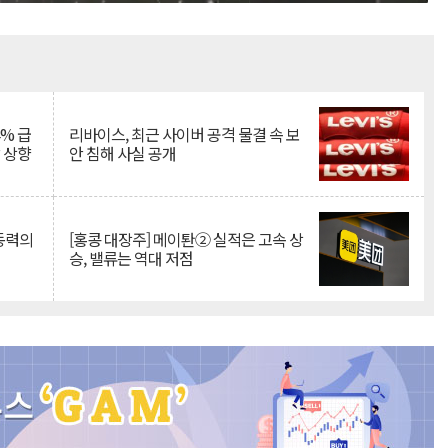
Mute
% 급
리바이스, 최근 사이버 공격 물결 속 보
망 상향
안 침해 사실 공개
 동력의
[홍콩 대장주] 메이퇀② 실적은 고속 상
승, 밸류는 역대 저점