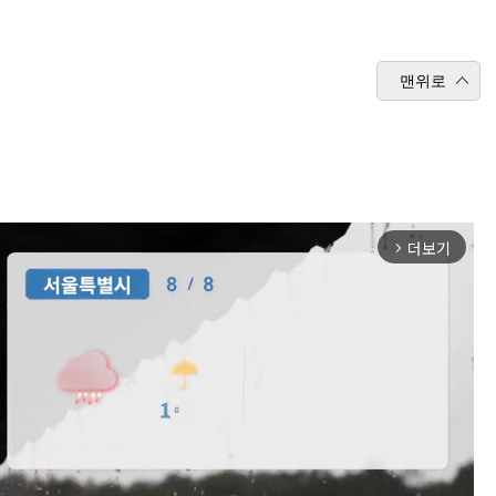
맨위로
더보기
arrow_forward_ios