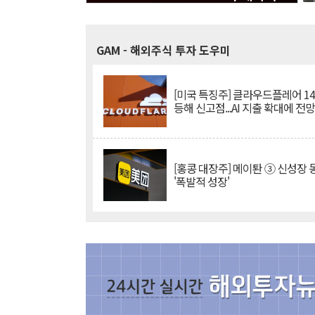
GAM
- 해외주식 투자 도우미
[미국 특징주] 클라우드플레어 14
등해 신고점...AI 지출 확대에 전
[홍콩 대장주] 메이퇀 ③ 신성장
'폭발적 성장'