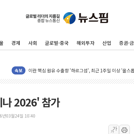
유럽증시, 美 고용 예상 밖 부진에 연준 금리 인상 가능성 
미 연준 매파 기세 꺾이나…고용 감소에 9월 동결 전망 우
[종합] 이슬람 수니파 3국, '공동방위협정' 체결… 이스라
울
경제
사회
글로벌·중국
해외투자
산업
증권·
트럼프, 백신·자폐증 행정명령 검토…"이르면 다음 주"
美 항소법원, 백악관 무도회장 공사 중단 명령…트럼프 제
이란 핵심 원유 수출항 '하르그섬', 최근 1주일 이상 '올스
美 고용 쇼크에 엔화 장중 급등…시장은 "또 개입했나" 촉
속보
[AI MY 뉴스] 뉴욕 반도체주 프리뷰...美 고용 쇼크에 반도
뉴욕증시 프리뷰, 美 고용 쇼크에 금리 인상 우려 후퇴…나
[종합] 美 7월 고용 2만3000명 감소 '쇼크'…9월 금리 인
나 2026' 참가
[사진] 이슬람 수니파 3개국, 공동방위협정 체결
뉴욕증시 개장 전 특징주...아틀라시안·클라우드플레어
26년03월24일 10:40
보훈부, 미 DPAA와 MOU… "6·25 미군 실종자 7359명
가
가
트럼프 "금리 내려야"…파월 때와 달리 워시엔 톤 낮춰