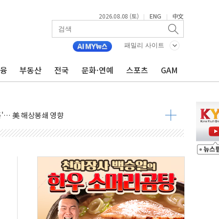
2026.08.08 (토)
ENG
中文
|
|
낮아지며 상승… STOXX 600 지수는 나흘 연속 최고치
세
패밀리 사이트
엘·이란 위협에 맞설 자체 억지력 강화
금융
부동산
전국
문화·연예
스포츠
GAM
동
톱'… 美 해상봉쇄 영향
각
체주 '활짝'
스닥 선물 1%대 상승
상 기대 후퇴
·태양광주↑ VS 트레이드데스크·웬디스↓
 끝까지 찾겠다"