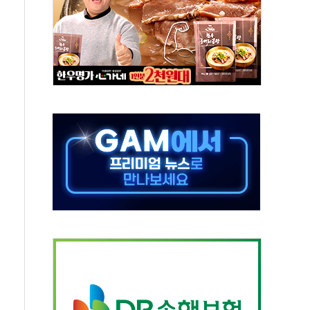
중 완화 전환점"
적 공급 확대·속도전 총력"
 급등
않아"