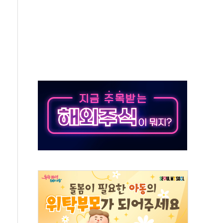
비온 59㎡ 18억원대
-서울시 '정책 엇박자'
생애최초만 경쟁 치열
래·ETF 매수에도 고유가·금리·입법 지연 '삼중 부담'
...석유·가스주 올랐지만 빈그룹이 상쇄
총수요 104.3GW 기록
 위기 고조되는 또 다른 중동 화약고