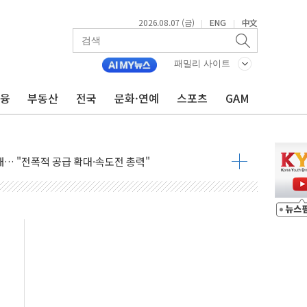
2026.08.07 (금)
ENG
中文
|
|
자 7359명 끝까지 찾겠다"
패밀리 사이트
 톤 낮춰
금융
부동산
전국
문화·연예
스포츠
GAM
항시 '시끌'
름…수도권 집중 완화 전환점"
주재… "전폭적 공급 확대·속도전 총력"
…美 태양광주 급등
도 놀랍지 않아"
태양광 착공…여의도 1.6배 규모
...금융주 낙폭 커
정책 아냐" 해명
~9일 최대 100mm 호우
결… 수니파 국가들의 새 안보 협력 구도