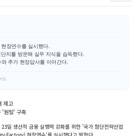
신길동 신축도 3.3㎡당 7250만원…써밋 클라
용산공원·그린벨트로 또 충돌…반복되는 국토부
[AI 부동산 투데이] 특공 전략도 '극과 극'…
[코인시황] 비트코인 6만4000달러대 횡보…고
[베트남 증시] 유동성 부진 지속, 강보합 마감
 현장연수를 실시했다.
'찜통더위'에 전력수요 역대 최고치 경신…한낮 
전단지를 방문해 실무 지식을 습득했다.
수와 추가 현장답사를 이어간다.
후티 반군, 예멘 정부군과 사우디 동시 공격…
어요.
해 제고
'원팀' 구축
 23일 생산적 금융 실행력 강화를 위한 '국가 첨단전략산업
Energy·Factory) 현장연수'를 실시했다고 밝혔다.