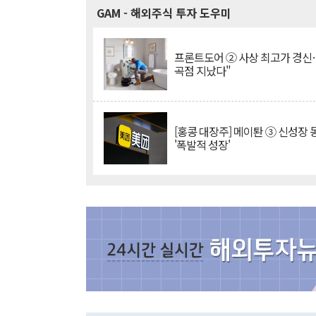
GAM
- 해외주식 투자 도우미
프론트도어 ② 사상 최고가 경신
곡점 지났다"
[홍콩 대장주] 메이퇀 ③ 신성장
'폭발적 성장'