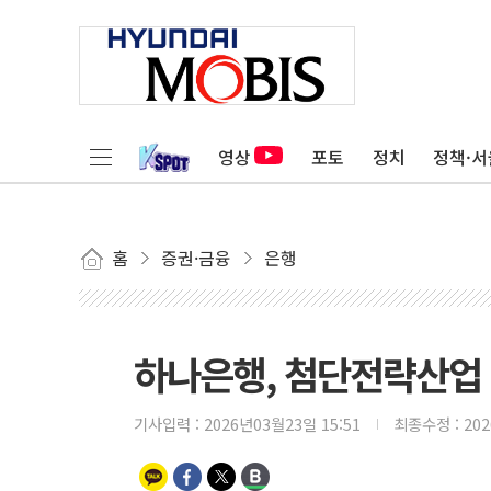
영상
포토
정치
정책·서
홈
증권·금융
은행
하나은행, 첨단전략산업
기사입력 :
2026년03월23일 15:51
최종수정 :
20