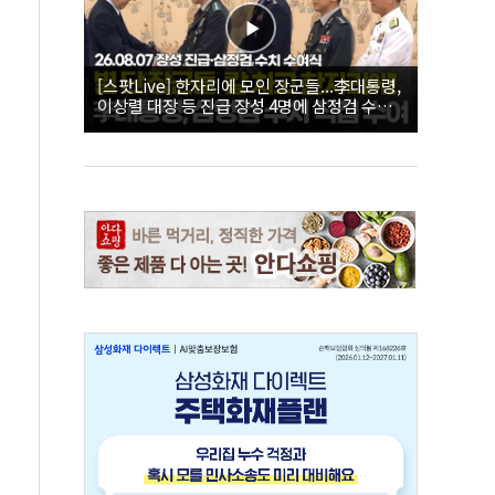
[스팟Live] 한자리에 모인 장군들...李대통령,
이상렬 대장 등 진급 장성 4명에 삼정검 수치
직접 수여｜26.08.07 장성 진급·삼정검 수치
수여식