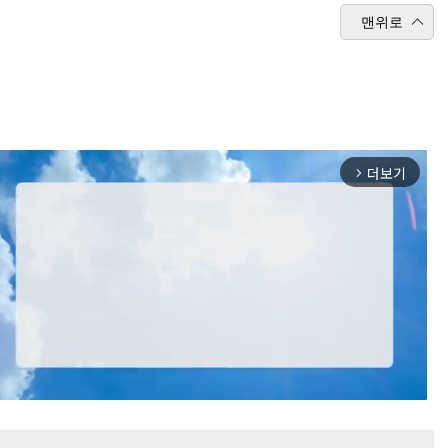
맨위로
더보기
arrow_forward_ios