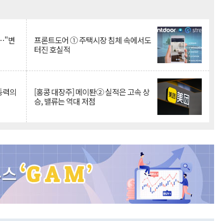
Mute
…"변
프론트도어 ① 주택시장 침체 속에서도
터진 호실적
 동력의
[홍콩 대장주] 메이퇀② 실적은 고속 상
승, 밸류는 역대 저점