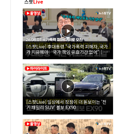
스팟
Live
[스팟Live] 李대통령 "국가폭력 피해자, 국가
가 치유해야…국가 책임 유효기간 없어"｜
26.08.07 국가폭력 피해자 위로 오찬
[스팟Live] 일상에서 장점이 더 돋보이는 '전
기 패밀리 SUV' 볼보 EX90