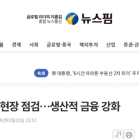
보훈부, 미 DPAA와 MOU… "6·25 미군 실종
트럼프 "금리 내려야"…파월 때와 달리 워시엔
울
경제
사회
글로벌·중국
해외투자
산업
증권·
특정 정치인 측근 포항시 정책특보 내정설...포
李 "해남 태양광, 대한민국 다음 100년 밑거
李 대통령, '6시간 마라톤 부동산 2차 회의' 
트럼프, 中 겨냥 폴리실리콘 관세 15% 부과
속보
[사진] 빈살만과 에르도안의 만남
이란와이어 "이란 최고지도자 위독…곧 사망해
남동발전, 해남군에 국내 최대 규모 400MW 
 현장 점검…생산적 금융 강화
[인도증시] 중동 불안 속 유가 상승에 소폭 하락
황희 '폐버스 청년주택' SNS 글 역풍에 "정부
26년03월23일 15:51
폭염 누그러지고 가뭄 숙지나...경북동해안권 8
가
가
사우디·튀르키예·파키스탄, '공동방위협정' 체