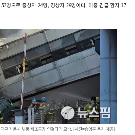
 53명으로 중상자 24명, 경상자 29명이다. 이중 긴급 환자 17
대덕구 자동차 부품 제조공장 연결다리 모습. [사진=송영훈 독자 제공]