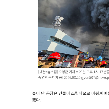
[대전=뉴스핌] 오영균 기자 = 20일 오후 1시 17
송영훈 독자 제공] 2026.03.20 gyun507@newsp
불이 난 공장은 건물이 조립식으로 이뤄져 빠
됐다.