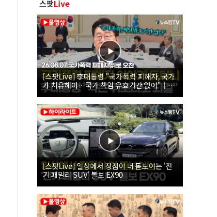
스팟
Live
[스팟Live] 李대통령 "국가폭력 피해자, 국가
가 치유해야…국가 책임 유효기간 없어"｜
26.08.07 국가폭력 피해자 위로 오찬
[스팟Live] 일상에서 장점이 더 돋보이는 '전
기 패밀리 SUV' 볼보 EX90