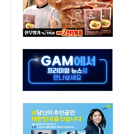
중 완화 전환점"
적 공급 확대·속도전 총력"
 급등
않아"