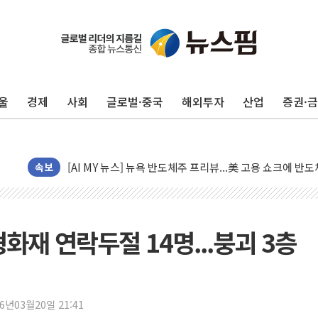
유럽증시, 美 고용 예상 밖 부진에 연준 금리 인상 가능성 
미 연준 매파 기세 꺾이나…고용 감소에 9월 동결 전망 우
[종합] 이슬람 수니파 3국, '공동방위협정' 체결… 이스라
트럼프, 백신·자폐증 행정명령 검토…"이르면 다음 주"
울
경제
사회
글로벌·중국
해외투자
산업
증권·
美 항소법원, 백악관 무도회장 공사 중단 명령…트럼프 제
이란 핵심 원유 수출항 '하르그섬', 최근 1주일 이상 '올스
美 고용 쇼크에 엔화 장중 급등…시장은 "또 개입했나" 촉
[AI MY 뉴스] 뉴욕 반도체주 프리뷰...美 고용 쇼크에 반도
속보
뉴욕증시 프리뷰, 美 고용 쇼크에 금리 인상 우려 후퇴…나
[종합] 美 7월 고용 2만3000명 감소 '쇼크'…9월 금리 인
[사진] 이슬람 수니파 3개국, 공동방위협정 체결
형화재 연락두절 14명...붕괴 3층
뉴욕증시 개장 전 특징주...아틀라시안·클라우드플레어
보훈부, 미 DPAA와 MOU… "6·25 미군 실종자 7359명
트럼프 "금리 내려야"…파월 때와 달리 워시엔 톤 낮춰
26년03월20일 21:41
특정 정치인 측근 포항시 정책특보 내정설...포항시 '시끌'