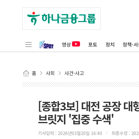
영상
포토
정치
정책·서
홈
사회
사건·사고
[종합3보] 대전 공장 대
브릿지 '집중 수색'
기사입력 :
2026년03월20일 16:40
최종수정 :
20