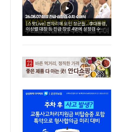
[스팟Live] 한자리에 모인 장군들...李대통령,
이상렬 대장 등 진급 장성 4명에 삼정검 수치
직접 수여｜26.08.07 장성 진급·삼정검 수치
수여식