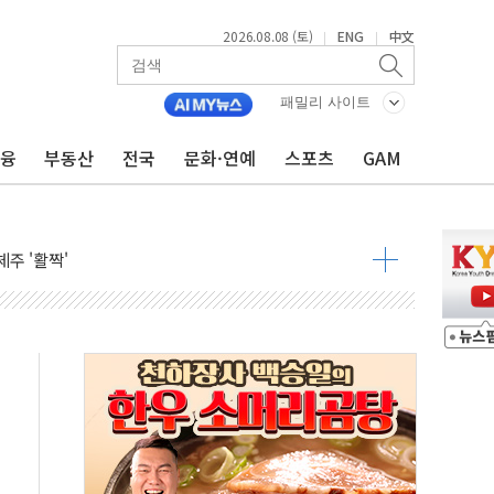
낮아지며 상승… STOXX 600 지수는 나흘 연속 최고치
2026.08.08 (토)
ENG
中文
|
|
세
엘·이란 위협에 맞설 자체 억지력 강화
패밀리 사이트
금융
부동산
전국
문화·연예
스포츠
GAM
동
톱'… 美 해상봉쇄 영향
각
체주 '활짝'
스닥 선물 1%대 상승
상 기대 후퇴
·태양광주↑ VS 트레이드데스크·웬디스↓
 끝까지 찾겠다"