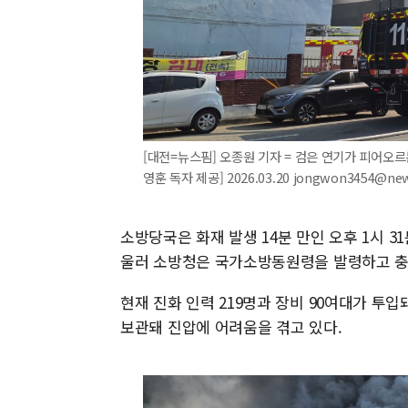
[대전=뉴스핌] 오종원 기자 = 검은 연기가 피어오르
영훈 독자 제공] 2026.03.20 jongwon3454@ne
소방당국은 화재 발생 14분 만인 오후 1시 3
울러 소방청은 국가소방동원령을 발령하고 충
현재 진화 인력 219명과 장비 90여대가 투
보관돼 진압에 어려움을 겪고 있다.