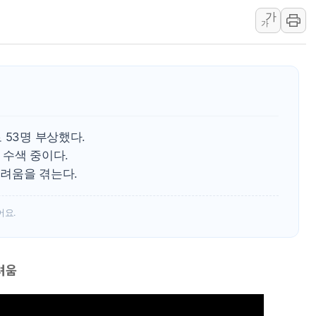
李 "해남 태양광, 대한민국 다음 100년 밑거름…수도권 집
가
가
李 대통령, '6시간 마라톤 부동산 2차 회의' 주재… "전폭
트럼프, 中 겨냥 폴리실리콘 관세 15% 부과…美 태양광주
[사진] 빈살만과 에르도안의 만남
이란와이어 "이란 최고지도자 위독…곧 사망해도 놀랍지 
 53명 부상했다.
 수색 중이다.
려움을 겪는다.
어요.
려움