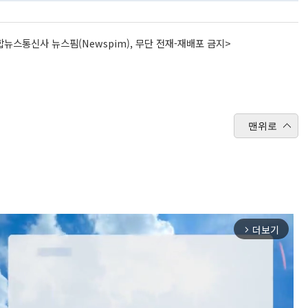
뉴스통신사 뉴스핌(Newspim), 무단 전재-재배포 금지>
맨위로
더보기
arrow_forward_ios