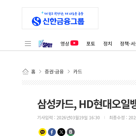
영상
포토
정치
정책·서
홈
증권·금융
카드
삼성카드, HD현대오일
기사입력 :
2026년03월19일 16:30
최종수정 :
20