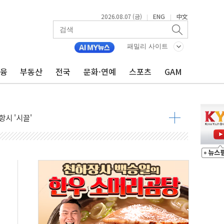
2026.08.07 (금)
ENG
中文
|
|
9월 금리 인상 기대 후퇴
패밀리 사이트
결
라우드플레어·태양광주↑ VS 트레이드데스크·웬디스↓
금융
부동산
전국
문화·연예
스포츠
GAM
자 7359명 끝까지 찾겠다"
 톤 낮춰
항시 '시끌'
름…수도권 집중 완화 전환점"
주재… "전폭적 공급 확대·속도전 총력"
…美 태양광주 급등
도 놀랍지 않아"
태양광 착공…여의도 1.6배 규모
...금융주 낙폭 커