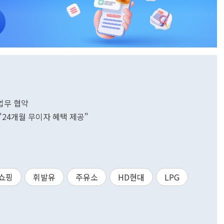
업무 협약
"24개월 무이자 혜택 제공"
쇼핑
휘발유
주유소
HD현대
LPG