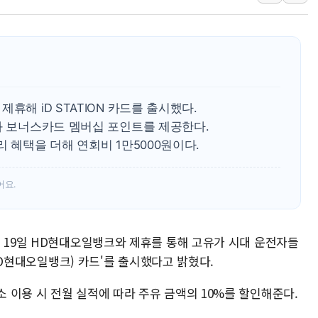
황희 '폐버스 청년주택' SNS 글 역풍에 "정부
폭염 누그러지고 가뭄 숙지나...경북동해안권 8
사우디·튀르키예·파키스탄, '공동방위협정' 체
신길동 신축도 3.3㎡당 7250만원…써밋 클라
용산공원·그린벨트로 또 충돌…반복되는 국토부
휴해 iD STATION 카드를 출시했다.
[AI 부동산 투데이] 특공 전략도 '극과 극'…
과 보너스카드 멤버십 포인트를 제공한다.
[코인시황] 비트코인 6만4000달러대 횡보…고
 혜택을 더해 연회비 1만5000원이다.
어요.
는 19일 HD현대오일뱅크와 제휴를 통해 고유가 시대 운전자들
(HD현대오일뱅크) 카드'를 출시했다고 밝혔다.
 이용 시 전월 실적에 따라 주유 금액의 10%를 할인해준다.