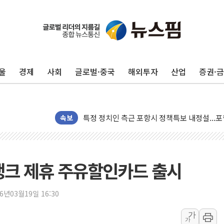
[종합] 美 7월 고용 2만3000명 감소 '쇼크'…
[사진] 이슬람 수니파 3개국, 공동방위협정 체
뉴욕증시 개장 전 특징주...아틀라시안·클
울
경제
사회
글로벌·중국
해외투자
산업
증권·
보훈부, 미 DPAA와 MOU… "6·25 미군 실종
트럼프 "금리 내려야"…파월 때와 달리 워시엔
특정 정치인 측근 포항시 정책특보 내정설...포
속보
李 "해남 태양광, 대한민국 다음 100년 밑거
李 대통령, '6시간 마라톤 부동산 2차 회의' 
트럼프, 中 겨냥 폴리실리콘 관세 15% 부과
뱅크 제휴 주유할인카드 출시
[사진] 빈살만과 에르도안의 만남
이란와이어 "이란 최고지도자 위독…곧 사망해
26년03월19일 16:30
남동발전, 해남군에 국내 최대 규모 400MW 
가
[인도증시] 중동 불안 속 유가 상승에 소폭 하락
가