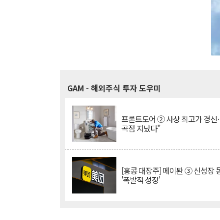
GAM
- 해외주식 투자 도우미
프론트도어 ② 사상 최고가 경신
곡점 지났다"
[홍콩 대장주] 메이퇀 ③ 신성장
'폭발적 성장'