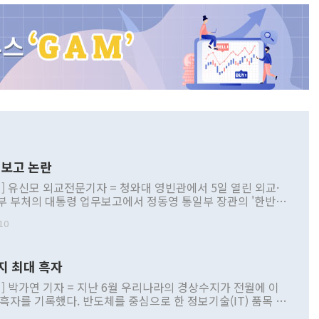
보고 논란
] 유신모 외교전문기자 = 청와대 영빈관에서 5일 열린 외교·
부 부처의 대통령 업무보고에서 정동영 통일부 장관의 '한반도
 구상'과 업무보고 발언이 논란을 빚고 있다. 이날 정 장관의
10
정부 내 조율을 거치지 않은 사안을 정책으로 추진하겠다고 공
는가 하면 사실 관계에 맞지 않은 설명도 있었다. 이재명 대통
로 신중을 기해 달라고 경고했고, 조현 외교부 장관은 '이상
지 최대 흑자
 근거한 비현실적 구상'이라는 비판을 내놨다. 그동안 정 장
책 관련 발언이 물의를 빚은 적은 여러 번 있지만 대통령과 유
] 박가연 기자 = 지난 6월 우리나라의 경상수지가 전월에 이
이 공개적으로 부정적 입장을 표명한 것은 이례적이다. 정 장
 흑자를 기록했다. 반도체를 중심으로 한 정보기술(IT) 품목 수
대북 접근법과 월권을 제어해야 한다는 목소리도 높아지고 있
간 상품수출이 처음으로 1000억달러를 넘어선 영향이다. [자