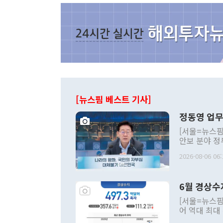
[뉴스핌 베스트 기사]
정동영 업무
[서울=뉴스핌
안보 분야 정
평화공존 발전
2026-08-06 06:
발언 중에는 
언한 것이 있
령은 공개적으
6월 경상수
주의적 희망에
관의 대북 정
[서울=뉴스핌
관 부처 장관
어 역대 최대
관의 무리한 
출 호조로 월