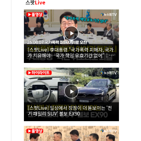
스팟
Live
[스팟Live] 李대통령 "국가폭력 피해자, 국가
가 치유해야…국가 책임 유효기간 없어"｜
26.08.07 국가폭력 피해자 위로 오찬
[스팟Live] 일상에서 장점이 더 돋보이는 '전
기 패밀리 SUV' 볼보 EX90