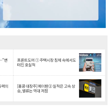
Mute
…"변
프론트도어 ① 주택시장 침체 속에서도
터진 호실적
 동력의
[홍콩 대장주] 메이퇀② 실적은 고속 상
승, 밸류는 역대 저점