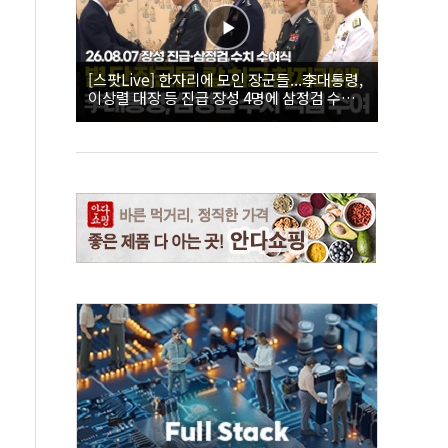
[스팟Live] 한자리에 모인 장군들...李대통령,
이상렬 대장 등 진급 장성 4명에 삼정검 수치
직접 수여｜26.08.07 장성 진급·삼정검 수치
수여식