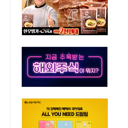
정책 아냐" 해명
~9일 최대 100mm 호우
결… 수니파 국가들의 새 안보 협력 구도
비온 59㎡ 18억원대
-서울시 '정책 엇박자'
생애최초만 경쟁 치열
래·ETF 매수에도 고유가·금리·입법 지연 '삼중 부담'