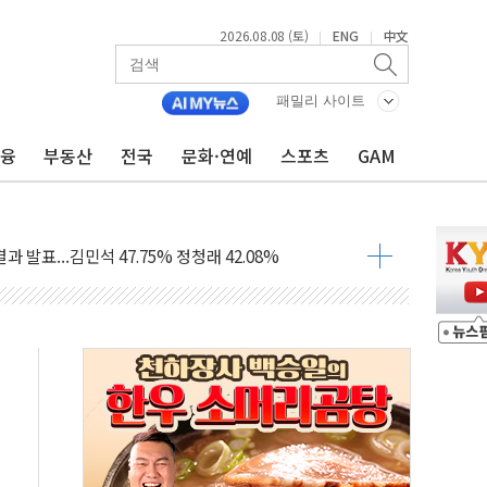
2026.08.08 (토)
ENG
中文
|
|
산사태 주의보'...경북도, 호우 피해·통제구간 없어
%p' 차 재역전 성공...金 45.42% vs 鄭 44.56%
패밀리 사이트
·정청래·김민석 당대표 후보
금융
부동산
전국
문화·연예
스포츠
GAM
 정청래에 승리...47.75% vs 42.08%
과 발표...김민석 47.75% 정청래 42.08%
표...김민석 45.09% 정청래 43.27% 송영길 11.63%
표...김민석 52.64% 정청래 39.89% 송영길 7.47%
0~8.14)
…공습 한계·탄약 부족 현실화
50㎜ 폭우…강원 동해안 강한 비 이어져
 환경미화원 수거차에 치여 사망
동…60대 남성 2명 숨져
보는 일 없게"…'결혼 페널티' 22개 과제 손본다