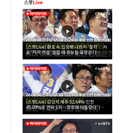
스팟
Live
[스팟Live] 환호 속 입장해 나란히 ‘찰칵’…서
로 ‘저격 연설’ 들을 때 후보들 표정은? |
26.08.08 더불어민주당 당대표·최고위원 후
보 인천 합동연설회
[스팟Live] 김민석 제주 52.64%·인천
45.09%로 연속 1위…정청래 따돌렸다’ |
26.08.08 더불어민주당 당대표·최고위원 후
보 인천 합동연설회