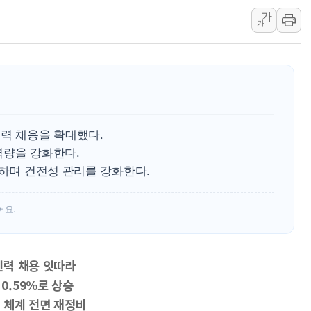
가
여수 오동도 인근 해상서 모
가
추미애, '위안부' 피해자 기림
인천 선재도 갯벌서 해루질 중
인천서 말다툼 중 어머니 흉기
'화합' 꺼낸 김민석에 '뻔뻔
李대통령, ISA 개편 재검토 
인력 채용을 확대했다.
역량을 강화한다.
승하며 건전성 관리를 강화한다.
어요.
인력 채용 잇따라
0.59%로 상승
 체계 전면 재정비