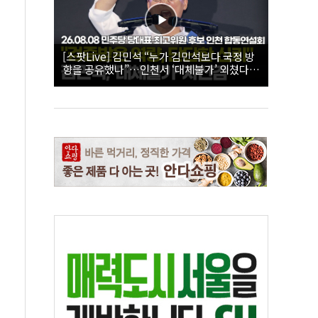
[스팟Live] 김민석 “누가 김민석보다 국정 방
향을 공유했나”…인천서 ‘대체불가’ 외쳤다 |
26.08.08 더불어민주당 당대표·최고위원 후
보 인천 합동연설회