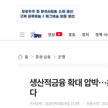
영상
포토
정치
정책·서
홈
증권·금융
은행
생산적금융 확대 압박…
다
기사입력 :
2026년03월19일 15:09
최종수정 :
20