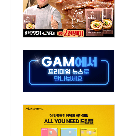
터보트 전복…1명 사망·1명 실종
의 날 참석..."국제적 시민 연대로 목소리 내야"
 실종 60대 나흘만에 숨진 채 발견
 살해 10대 아들 체포
' 받아친 정청래…제주 연설서 신경전 고조
지시…與 "적극 환영"·野 "졸속 국정"