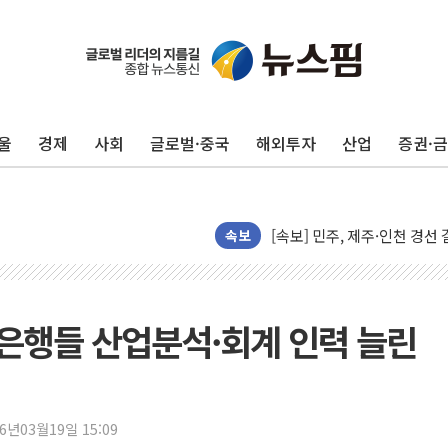
울진·영덕 '호우특보'-포항 '
[종합] 김민석, 정청래에 '0.86
인천 합동연설회 나선 송영길
울
경제
사회
글로벌·중국
해외투자
산업
증권·
김민석, 2주차 제주·인천 경선서
인사하는 김민석 당대표 후보
[속보] 민주, 제주·인천 경선 결
[속보] 민주, 인천 경선 결과 발
속보
[속보] 민주, 제주 경선 결과 발
이번주 국내 주요 금융일정(8.1
美, 이란전 출구전략 만지작
은행들 산업분석·회계 인력 늘린
강릉·동해·삼척 시간당 최대 
폐기물 수거하다 참변…60대
서울 중랑구 주택가서 흉기 난
26년03월19일 15:09
李대통령 "결혼 때문에 손해 