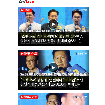
스팟
Live
[스팟Live] 김민석·정청래 ‘초접전’ 2차전 승
자는?...제3차 정기전국당원대회 후보자 인천
합동연설회 생중계 | 26.08.08
[스팟Live] 정청래 “뻔뻔하다”…‘화합’ 꺼낸
김민석에 정면 반격 | 26.08.08 더불어민주당
당대표·최고위원 후보 제주 합동연설회