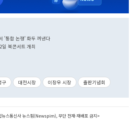
서 '통합 논쟁' 화두 꺼낸다
 2일 북콘서트 개최
성구
대전시장
이장우 시장
출판기념회
뉴스통신사 뉴스핌(Newspim), 무단 전재-재배포 금지>