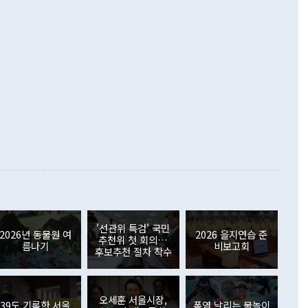
수출은 1123억7000만달러로 전년 동월 대비 84.5% 증가하
했다. 또 "현 시점에서 흘러간 선(先)비핵화만 되뇌는 것은
 처음으로 1000억달러를 넘어섰다. 상품수입은 644억8000만
 데 힘이 되지 않는다"고 주장했다. 정 장관은 또 "정전 체제
6% 늘었다. 통관 기준으로는 반도체 수출이 전년 동월 대비
로 바꾸는 논의에 착수하겠다"면서 "북·미 정상회담 견인과
증했고 컴퓨터·주변기기(SSD)는 282.7% 증가했다. IT 품목
화의 동력을 확보하기 위해 최선을 다할 것"이라고 말했다. 하
.4% 늘었으며 비IT 품목도 ▲석유제품(47.5%) ▲화공품
령은 정 장관의 구상에 대부분 제동을 걸었다. 이 대통령은 "평
▲철강제품(17.9%) ▲승용차(6.1%) 등을 중심으로 18.6% 증가
 정치적으로 악용되는 측면이 있다"며 "많이 조심하셔야 한
준 수입은 ▲원자재(30.5%) ▲자본재(35.3%) ▲소비재
다. 북한을 다른 이름으로 불러야 한다는 주장에는 "표현에 꼬
가 모두 늘었다. 서비스수지는 12억9000만달러 적자를 기록해 전
정쟁으로 휘몰아 들어가면 원래 하고자 했던 데에서 오히려 나
000만달러)보다 적자 폭이 확대됐다. 여행수지는 외국인 입국자
래될 수 있다"고 경고했다. 이 대통령은 남북 신뢰 구축을 위해
증료 인상 등에 따른 출국자 감소로 4억4000만달러 흑자를
합의를 선제적으로 복원해야 한다는 정 장관의 주장에 대해서도
지식재산권사용료수지는 전월 흑자에서 4억4000만달러 적자
대로 하는 게 과연 한반도의 평화와 안정에 플러스냐, 결론적
 본원소득수지는 배당소득을 중심으로 32억7000만달러 흑자
이 들 때도 있다"며 부정적으로 반응했다. 조현 외교부 장
월(21억7000만달러)보다 흑자 폭이 확대됐다. 배당소득수지
 사후 브리핑에서 정 장관이 언급한 '4자 회담'에 대해 "이상
이 늘어난 데다 전월 분기배당에 따른 기저효과로 배당지급이
 어떤 희망이라 하더라도 그건 아직 조율되지 않은 방법"이
6000만달러 흑자를 나타냈다. 금융계정 순자산은 6월 중 467
들께서 디스카운트해 주시면 좋겠다"고 선을 그었다. 정 장관
러 증가해 월간 기준 역대 최대 증가 폭을 기록했다. 종전 최대
아 블라디보스토크에서 열리는 '동방경제포럼(EEF)'을 언급하
월(369억9000만달러)을 넘어선 것이다. 직접투자에서는 내국
원에서 (참석을) 검토하고 있다"고 발언한 데 대해서도 조 장관
가 80억1000만달러, 외국인의 국내투자가 46억3000만달러
'선관위 특검' 국민
외교부의 몫"이라며 "아직 거기까지 진도가 나가지 않았다"고
2026년 동물원 여
2026 을지연습 준
. 증권투자에서는 외국인의 국내 주식 매도세가 이어졌다. 외
추천위 첫 회의…
름나기
비보고회
장관이 이날 소개한 대북 구상과 설명은 정부 내 조율을 거치지
주식 투자는 차익실현 매도 등의 영향으로 316억1000만달러
후보추천 절차 착수
서 문제가 있다. 특히 주적 표현 대체와 국호 사용, 9·19 군
(-310억5000만달러)에 이어 역대 최대 순매도 기록을 다시
 4자회담 추진 등은 통일부 장관이 결정할 사안이 아니어서 월
국인의 국내 채권투자는 세계국채지수(WGBI) 자금 유입에도
이 나오고 있다. 이 대통령은 정 장관의 업무보고를 듣고 난
도래 영향으로 증가 폭이 줄어든 52억9000만달러를 기록했
무보고에 발표했다고 승인난 건 아니다"라고 재차 확인했다. 정
오세훈 서울시장,
 해외 증권투자는 주식을 중심으로 35억6000만달러 증가했
39도 기록한 서울
폭염 날리는 물놀이