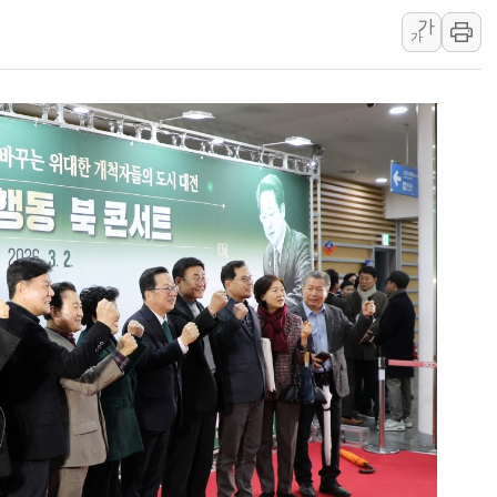
가
李대통령, ISA 개편 
가
동해중부 전 해상 풍랑
연일 폭염에 온열질환 
中 전방위 아파트 부양
인제 용대리 계곡서 수
동해시, 11~14일 '
강원 중·남부 동해안 
청양 밭에서 일하던 9
폭염에 車 운전면허 기