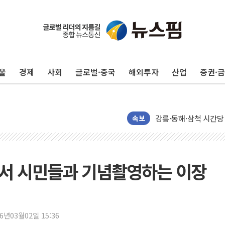
울
경제
사회
글로벌·중국
해외투자
산업
증권·
이번주 국내 주요 금융일정
美, 이란전 출구전략 
강릉·동해·삼척 시간당
폐기물 수거하다 참변
속보
서울 중랑구 주택가서 
李대통령 "결혼 때문에 
여수 오동도 인근 해상
트서 시민들과 기념촬영하는 이장
추미애, '위안부' 피해
인천 선재도 갯벌서 해루
인천서 말다툼 중 어머니
26년03월02일 15:36
'화합' 꺼낸 김민석에