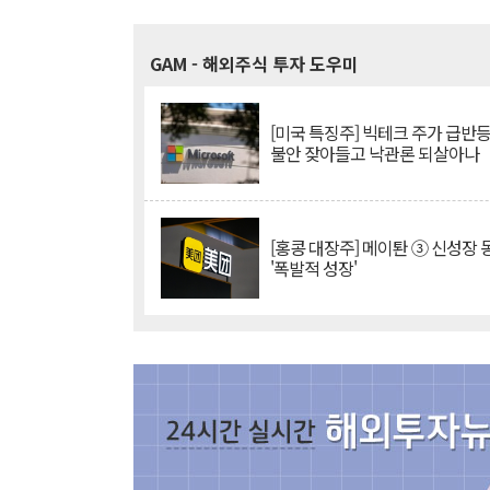
GAM
- 해외주식 투자 도우미
[미국 특징주] 빅테크 주가 급반등..
불안 잦아들고 낙관론 되살아나
[홍콩 대장주] 메이퇀 ③ 신성장
'폭발적 성장'