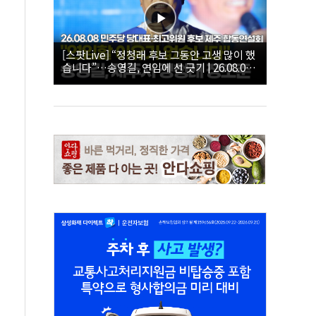
[스팟Live] “정청래 후보 그동안 고생 많이 했
습니다”…송영길, 연임에 선 긋기 | 26.08.08
더불어민주당 당대표·최고위원 후보 제주 합
동연설회