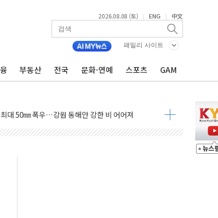
2026.08.08 (토)
ENG
中文
|
|
패밀리 사이트
금융
부동산
전국
문화·연예
스포츠
GAM
(8.10~8.14)
만지작…공습 한계·탄약 부족 현실화
 최대 50㎜ 폭우…강원 동해안 강한 비 어어져
…60대 환경미화원 수거차에 치여 사망
흉기 난동…60대 남성 2명 숨져
손해 보는 일 없게"…'결혼 페널티' 22개 과제 손본다
서 모터보트 전복…1명 사망·1명 실종
자 기림의 날 참석..."국제적 시민 연대로 목소리 내야"
질 중 실종 60대 나흘만에 숨진 채 발견
 흉기 살해 10대 아들 체포
 '뻔뻔' 받아친 정청래…제주 연설서 신경전 고조