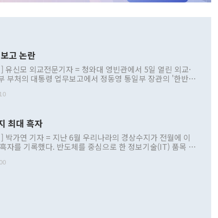
보고 논란
] 유신모 외교전문기자 = 청와대 영빈관에서 5일 열린 외교·
부 부처의 대통령 업무보고에서 정동영 통일부 장관의 '한반도
 구상'과 업무보고 발언이 논란을 빚고 있다. 이날 정 장관의
10
정부 내 조율을 거치지 않은 사안을 정책으로 추진하겠다고 공
는가 하면 사실 관계에 맞지 않은 설명도 있었다. 이재명 대통
로 신중을 기해 달라고 경고했고, 조현 외교부 장관은 '이상
지 최대 흑자
 근거한 비현실적 구상'이라는 비판을 내놨다. 그동안 정 장
책 관련 발언이 물의를 빚은 적은 여러 번 있지만 대통령과 유
] 박가연 기자 = 지난 6월 우리나라의 경상수지가 전월에 이
이 공개적으로 부정적 입장을 표명한 것은 이례적이다. 정 장
 흑자를 기록했다. 반도체를 중심으로 한 정보기술(IT) 품목 수
대북 접근법과 월권을 제어해야 한다는 목소리도 높아지고 있
간 상품수출이 처음으로 1000억달러를 넘어선 영향이다. [자
00
 따르
기자간담회를 하고 있다. [사진=통일부] 2026.07.23 ◆통일
 경상수지는 497억3000만달러 흑자로 집계됐다. 전월(386억
 넘어선 주장 정 장관은 이날 업무보고에서 '한반도 평화공존
)에 이어 두 달 연속 월간 기준 역대 최대 기록을 갈아치웠다.
 설명하면서 이재명 정부 2년차 핵심 과제로 상호 존중·평화
해 상반기 누적 경상수지 흑자는 1910억1000만달러를 기록
·핵 없는 한반도 등 3대 기본 방향을 제시했다. 정 장관은 "대
지 흑자를 견인한 것은 상품수지다. 6월 상품수지는 478억
언어는 멈춰야 한다"면서 주적 용어 대체를 주장했다. 지난 25
 흑자를 기록하며 전월에 이어 역대 최대를 다시 썼다. 국제수
D(완전하고 검증가능하며 되돌릴 수 없는 비핵화) 구도는 이미