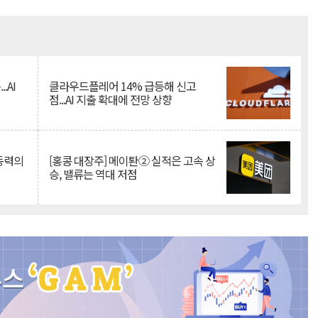
Mute
.AI
클라우드플레어 14% 급등해 신고
점...AI 지출 확대에 전망 상향
 동력의
[홍콩 대장주] 메이퇀② 실적은 고속 상
승, 밸류는 역대 저점