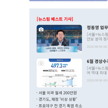
[뉴스핌 베스트 기사]
정동영 업무
[서울=뉴스핌
안보 분야 정
평화공존 발전
2026-08-06 06:
발언 중에는 
언한 것이 있
령은 공개적으
6월 경상수
주의적 희망에
관의 대북 정
[서울=뉴스핌
관 부처 장관
어 역대 최대
관의 무리한 
출 호조로 월
다. [정동영 통일부 장관이 지난달 23일 오후 서울 종로구 정부서울청사에
2026-08-06 08:
료=한국은행] 한국은행이 6일 발표한 '2026년 6월 국제수지(잠정)'에
서 취임 1주년 
면 지난 6월
부 장관 권한
1000만달러
서울 외곽 월세 200만원
발전 구상'을
이에 따라 올
적 갈등 해결
경기도, 재정 '비상 상황'
했다. 경상수
결과 혐오의 
9000만달러
프로야구 전 경기 폭염 취소
년간의 CVI