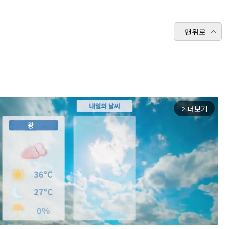
맨위로
더보기
arrow_forward_ios