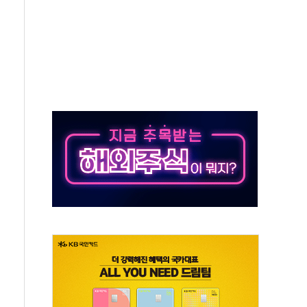
재검토 지시…與 "적극 환영"·野 "졸속 국정"
주의보…10일까지 최대 3.5m 높은 물결
사망 23명…정부, 비상대응기구 가동
, 수도 베이징도 부동산 규제 철폐
위 상승으로 피서객 7명 고립…전원 구조
별똥별 멍' 운영…페르세우스 유성우 관측
시간당 50mm 이상 폭우…호우경보 발효
0대 숨져…온열질환 여부 조사
능시험 오전 집중 편성…체감온도 38도 넘으면 중단