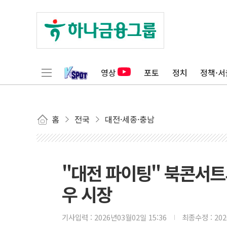
영상
포토
정치
정책·서
홈
전국
대전·세종·충남
"대전 파이팅" 북콘서
우 시장
기사입력 :
2026년03월02일 15:36
최종수정 :
20