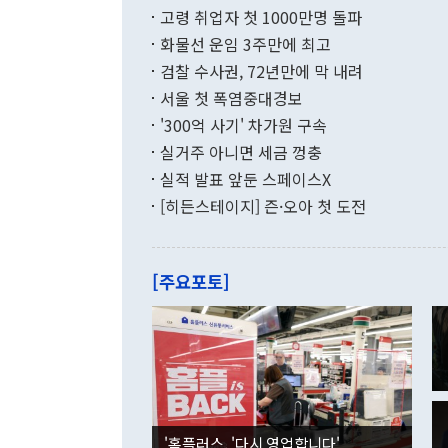
지 기준 상품
고령 취업자 첫 1000만명 돌파
무너졌다고도 
며 월간 기준
현실을 바꾸는
달러로 38.
화물선 운임 3주만에 최고
를 평화 체제
196.9% 급
검찰 수사권, 72년만에 막 내려
함께 4자 대
수출은 160
지만 이 대통
서울 첫 폭염중대경보
(18.6%) 
화공존 정책이
했다. 통관 기
'300억 사기' 차가원 구속
다"고 지적했
(16.4%)
투리가 잡혀 
실거주 아니면 세금 껑충
월(-10억9
쁜 상황이 초
증가와 유류할
실적 발표 앞둔 스페이스X
9·19 군사
기록했지만 
[히든스테이지] 즌·오아 첫 도전
"우리의 선의
로 전환됐다.
으로 약간의 의문
를 기록해 전
관은 업무보고
는 배당수입
주의에 근거한
줄면서 25억
[주요포토]
라며 "여러분
억1000만달
이 9월 러시
였던 올해 3
며 "정부 차
인의 해외투자
은 "그것은 
각각 증가했다
잘랐다. 정 
국인의 국내 
않았다는 점에
감소하며 전월
사합의 복원,
경신했다. 외
권이라는 지적
분기 말 만기
뒤 "여기 업
다. 내국인의
'홈플러스, '다시 영업합니다'