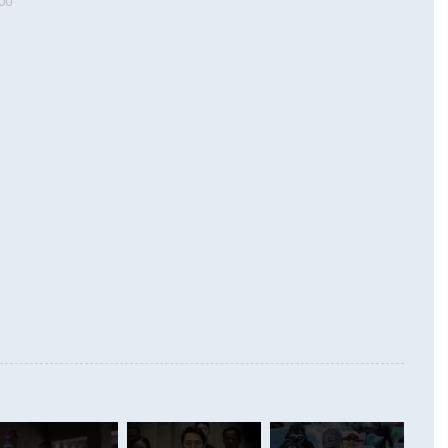
00
 따르
기자간담회를 하고 있다. [사진=통일부] 2026.07.23 ◆통일
 경상수지는 497억3000만달러 흑자로 집계됐다. 전월(386억
 넘어선 주장 정 장관은 이날 업무보고에서 '한반도 평화공존
)에 이어 두 달 연속 월간 기준 역대 최대 기록을 갈아치웠다.
 설명하면서 이재명 정부 2년차 핵심 과제로 상호 존중·평화
해 상반기 누적 경상수지 흑자는 1910억1000만달러를 기록
·핵 없는 한반도 등 3대 기본 방향을 제시했다. 정 장관은 "대
지 흑자를 견인한 것은 상품수지다. 6월 상품수지는 478억
언어는 멈춰야 한다"면서 주적 용어 대체를 주장했다. 지난 25
 흑자를 기록하며 전월에 이어 역대 최대를 다시 썼다. 국제수
D(완전하고 검증가능하며 되돌릴 수 없는 비핵화) 구도는 이미
수출은 1123억7000만달러로 전년 동월 대비 84.5% 증가하
했다. 또 "현 시점에서 흘러간 선(先)비핵화만 되뇌는 것은
 처음으로 1000억달러를 넘어섰다. 상품수입은 644억8000만
 데 힘이 되지 않는다"고 주장했다. 정 장관은 또 "정전 체제
6% 늘었다. 통관 기준으로는 반도체 수출이 전년 동월 대비
로 바꾸는 논의에 착수하겠다"면서 "북·미 정상회담 견인과
증했고 컴퓨터·주변기기(SSD)는 282.7% 증가했다. IT 품목
화의 동력을 확보하기 위해 최선을 다할 것"이라고 말했다. 하
.4% 늘었으며 비IT 품목도 ▲석유제품(47.5%) ▲화공품
령은 정 장관의 구상에 대부분 제동을 걸었다. 이 대통령은 "평
▲철강제품(17.9%) ▲승용차(6.1%) 등을 중심으로 18.6% 증가
 정치적으로 악용되는 측면이 있다"며 "많이 조심하셔야 한
준 수입은 ▲원자재(30.5%) ▲자본재(35.3%) ▲소비재
다. 북한을 다른 이름으로 불러야 한다는 주장에는 "표현에 꼬
가 모두 늘었다. 서비스수지는 12억9000만달러 적자를 기록해 전
정쟁으로 휘몰아 들어가면 원래 하고자 했던 데에서 오히려 나
000만달러)보다 적자 폭이 확대됐다. 여행수지는 외국인 입국자
래될 수 있다"고 경고했다. 이 대통령은 남북 신뢰 구축을 위해
증료 인상 등에 따른 출국자 감소로 4억4000만달러 흑자를
합의를 선제적으로 복원해야 한다는 정 장관의 주장에 대해서도
지식재산권사용료수지는 전월 흑자에서 4억4000만달러 적자
대로 하는 게 과연 한반도의 평화와 안정에 플러스냐, 결론적
 본원소득수지는 배당소득을 중심으로 32억7000만달러 흑자
이 들 때도 있다"며 부정적으로 반응했다. 조현 외교부 장
월(21억7000만달러)보다 흑자 폭이 확대됐다. 배당소득수지
 사후 브리핑에서 정 장관이 언급한 '4자 회담'에 대해 "이상
이 늘어난 데다 전월 분기배당에 따른 기저효과로 배당지급이
 어떤 희망이라 하더라도 그건 아직 조율되지 않은 방법"이
6000만달러 흑자를 나타냈다. 금융계정 순자산은 6월 중 467
들께서 디스카운트해 주시면 좋겠다"고 선을 그었다. 정 장관
러 증가해 월간 기준 역대 최대 증가 폭을 기록했다. 종전 최대
아 블라디보스토크에서 열리는 '동방경제포럼(EEF)'을 언급하
월(369억9000만달러)을 넘어선 것이다. 직접투자에서는 내국
원에서 (참석을) 검토하고 있다"고 발언한 데 대해서도 조 장관
가 80억1000만달러, 외국인의 국내투자가 46억3000만달러