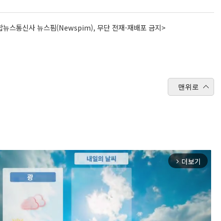
뉴스통신사 뉴스핌(Newspim), 무단 전재-재배포 금지>
맨위로
더보기
arrow_forward_ios