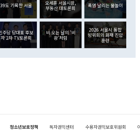
외교부의 몫"이라며 "아직 거기까지 진도가 나가지 않았다"고
오세훈 서울시장,
. 증권투자에서는 외국인의 국내 주식 매도세가 이어졌다. 외
39도 기록한 서울
폭염 날리는 물놀이
부동산 대토론회
장관이 이날 소개한 대북 구상과 설명은 정부 내 조율을 거치지
주식 투자는 차익실현 매도 등의 영향으로 316억1000만달러
서 문제가 있다. 특히 주적 표현 대체와 국호 사용, 9·19 군
(-310억5000만달러)에 이어 역대 최대 순매도 기록을 다시
 4자회담 추진 등은 통일부 장관이 결정할 사안이 아니어서 월
국인의 국내 채권투자는 세계국채지수(WGBI) 자금 유입에도
이 나오고 있다. 이 대통령은 정 장관의 업무보고를 듣고 난
도래 영향으로 증가 폭이 줄어든 52억9000만달러를 기록했
2026 서울시 통합
무보고에 발표했다고 승인난 건 아니다"라고 재차 확인했다. 정
민주당 당대표 후보
비 오는 날의 '비
 해외 증권투자는 주식을 중심으로 35억6000만달러 증가했
방위회의 화재 진압
자 2차 TV토론회
광'처럼
통은 "정 장관의 발언 내용은 대부분 국가안전보장회의(NSC)
newspim.com
훈련
된 사안이 아닌 정 장관의 개인적 생각에 가깝다"며 "안보 관
이 정부의 공식 정책이 아닌 사안을 추진하겠다고 업무보고를
 면전에서 '국군통수권자가 나서야 한다'고 주장한 것은 심각
 5일 청와대 영빈관에서 열린 통일
 외교 안보 부처 업무보고에서 발언하고 있다. [사진=청와대]
장이 현 시점에서 이미 참고가 될 수 없는 과거의 경험 또는 사
식에 기반하고 있다는 것이다. 정 장관이 주장하는 구상은 급
 있는 북한의 전략과 한반도 및 국제 정세를 전혀 반영하지
 비판이 제기되고 있다. 정 장관이 "흘러간 선(先)비핵화만
현실을 바꾸지 못한다"고 언급한 것은 지금까지의 대북 접근
 있다. 북핵 위기 발발 이후 지금까지 모든 핵 협상에서 한국
북한에 선비핵화를 공식적으로 요구한 적이 없기 때문이다. 지
 협상은 북한의 비핵화 조치에 한·미가 상응하는 대가를 제
로 이뤄졌다. 1994년 북·미 제네바 기본합의는 핵시설 동결
청소년보호정책
독자권익센터
수용자권익보호위원회
의 교환이었다. 2005년 9.19 공동성명도 북한의 비핵화 조치
에 상응조치를 제공하는 '행동 대 행동' 원칙이 적용됐다. 대북