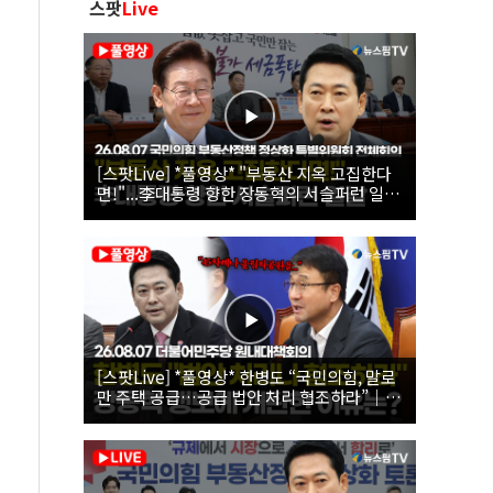
스팟
Live
[스팟Live] *풀영상* "부동산 지옥 고집한다
면!"...李대통령 향한 장동혁의 서슬퍼런 일갈
| 26.08.07 국민의힘 부동산정책 정상화 특별
위원회 전체회의
[스팟Live] *풀영상* 한병도 “국민의힘, 말로
만 주택 공급…공급 법안 처리 협조하라”｜
26.08.07 더불어민주당 원내대책회의