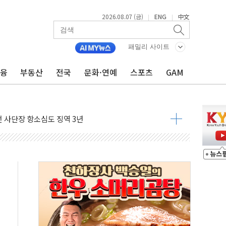
2026.08.07 (금)
ENG
中文
|
|
패밀리 사이트
금융
부동산
전국
문화·연예
스포츠
GAM
 4중 추돌…1명 심정지·5명 부상
진화 중...진화헬기 3대 투입
전 사단장 항소심도 징역 3년
출 첫 2000억원 돌파
4000억 금융 지원
제휴 여행적금 완판
 영업 재개...장바구니에 홈플러스 담아달라" 호소
FO, 금융지주 포용금융 조직개편 신호탄
감사 무마' 유병호 구속 기소
 하락…내린 종목이 두 배 넘어