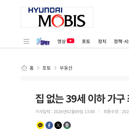
영상
포토
정치
정책·서
홈
포토
부동산
집 없는 39세 이하 가
기사입력 :
2026년02월09일 13:00
최종수정 :
20