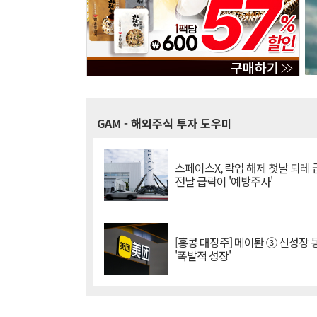
GAM
- 해외주식 투자 도우미
스페이스X, 락업 해제 첫날 되레 급
전날 급락이 '예방주사'
[홍콩 대장주] 메이퇀 ③ 신성장
'폭발적 성장'