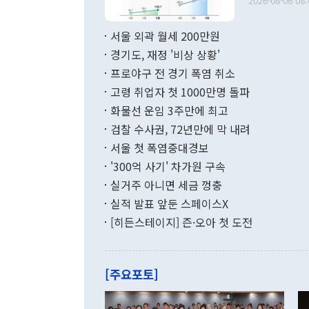
다. [정동영 통일부 장관이 지난달 23일 오후 서울 종로구 정부서울청사에
2026-08-06 08:
료=한국은행] 한국은행이 6일 발표한 '2026년 6월 국제수지(잠정)'에
서 취임 1주년 
면 지난 6월
부 장관 권한
1000만달러
서울 외곽 월세 200만원
발전 구상'을
이에 따라 올
적 갈등 해결
경기도, 재정 '비상 상황'
했다. 경상수
결과 혐오의 
9000만달러
프로야구 전 경기 폭염 취소
년간의 CVI
지 기준 상품
고령 취업자 첫 1000만명 돌파
무너졌다고도 
며 월간 기준
현실을 바꾸는
달러로 38.
화물선 운임 3주만에 최고
를 평화 체제
196.9% 급
검찰 수사권, 72년만에 막 내려
함께 4자 대
수출은 160
지만 이 대통
서울 첫 폭염중대경보
(18.6%) 
화공존 정책이
했다. 통관 기
'300억 사기' 차가원 구속
다"고 지적했
(16.4%)
투리가 잡혀 
실거주 아니면 세금 껑충
월(-10억9
쁜 상황이 초
증가와 유류할
실적 발표 앞둔 스페이스X
9·19 군사
기록했지만 
[히든스테이지] 즌·오아 첫 도전
"우리의 선의
로 전환됐다.
으로 약간의 의문
를 기록해 전
관은 업무보고
는 배당수입
주의에 근거한
줄면서 25억
[주요포토]
라며 "여러분
억1000만달
이 9월 러시
였던 올해 3
며 "정부 차
인의 해외투자