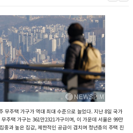
'입추'인데 연일 찜통더
"최대 2시간 앞서 침수 
유니슨 "국내생산세액공제
창호 교체하다 난간 무너
장동혁 "규제와 대출 풀
[속보] 종합특검, '尹 관
AI에 승부 건 네이버…내
日, 4~6월 105조원 환시 
오렌지플래닛 창업재단, 
경찰, '300억대 사기 혐
구주 무주택 가구가 역대 최대 수준으로 늘었다. 지난 8일 국가
국 무주택 가구는 361만2321가구이며, 이 가운데 서울은 99만
 집중과 높은 집값, 제한적인 공급이 겹치며 청년층의 주택 진