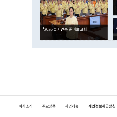
은 "그것은 
각각 증가했다
잘랐다. 정 
국인의 국내 
않았다는 점에
감소하며 전월
사합의 복원,
경신했다. 외
권이라는 지적
분기 말 만기
뒤 "여기 업
다. 내국인의
'2026 을지연습 준비보고회
부의 한 소식
다. eoyn2@
를 거쳐 결정
련 부처 장관
하고 대통령의
한 문제"라고 지적했다. 이재명 대통령이
외교 국방 등
2026.08.05 ◆시대착오적 접근, 대북 인식 오류 더욱 문제인 것은 정 장관
의 이같은 주
실과 다른 인
격히 변화하고
못하고 있다는
되뇌는 것은 
법을 호도하고
이나 미국은 
금까지의 북핵
회사소개
주요상품
사업제휴
개인정보취급방침
공하는 방식으
과 중유 제공
의 모든 단계