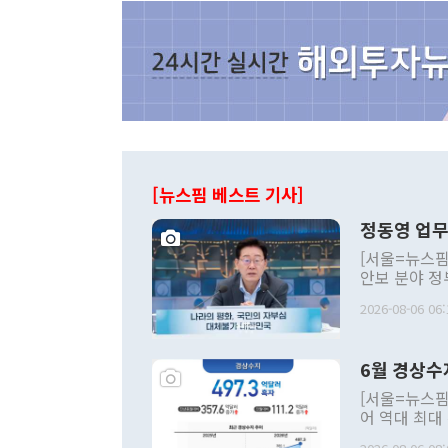
[뉴스핌 베스트 기사]
정동영 업무
[서울=뉴스핌
안보 분야 정
평화공존 발전
2026-08-06 06:
발언 중에는 
언한 것이 있
령은 공개적으
6월 경상수
주의적 희망에
관의 대북 정
[서울=뉴스핌
관 부처 장관
어 역대 최대
관의 무리한 
출 호조로 월