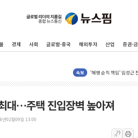
울
경제
사회
글로벌·중국
해외투자
산업
증권·
전남광주 화정역 인근 도로
청도 문수리 야산서 산불 
'해병 순직 책임' 임성근 
속보
헥토이노베이션, 상반기 매
우리은행, 고창해상풍력에 
NH농협은행, 모두투어 
구 최대…주택 진입장벽 높아져
민병덕 "오늘 67개 점포
하나금융이 쏘아 올린 CI
26년02월09일 13:00
종합특검, '尹 관저 이전 
가
가
코스피·코스닥 오전 동반