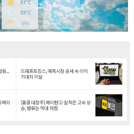
Mute
등...
드래프트킹스, 예측시장 공세 속 이익
기대치 미달
 동력의
[홍콩 대장주] 메이퇀② 실적은 고속 상
승, 밸류는 역대 저점