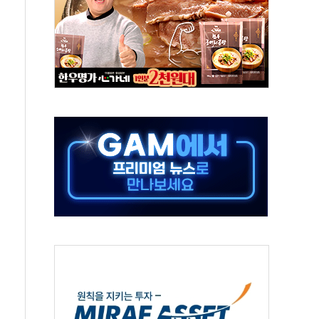
위…김성환 기후부 장관 "예측범위 벗어나도 즉시대응"
예측"…건설연, AI 위험기상 기술 개발
·인증제도 개선 수혜 기대"
져…대전서 50대 일용직 추락 사망
고 재개발·재건축 촉진하는 것이 부동산 정상화"
저 이전 감사 무마' 유병호 감사위원 구속 기소
년 AI 팩토리 매출 본격화
개입...4월 말 '56조원' 사상 최대
스타트업 지원 프로그램 성료
의' 차가원 대표 구속 송치