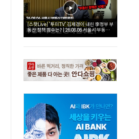
[스팟Live] '투미TV' 김제경이 내린 李정부 부
동산 정책 점수는? | 26.08.06 서울시 부동산
대토론회