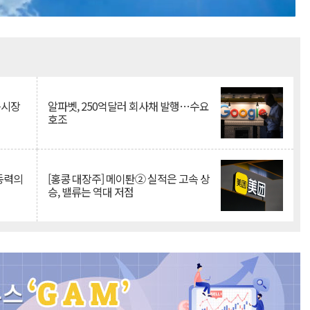
Mute
측시장
알파벳, 250억달러 회사채 발행…수요
호조
 동력의
[홍콩 대장주] 메이퇀② 실적은 고속 상
승, 밸류는 역대 저점