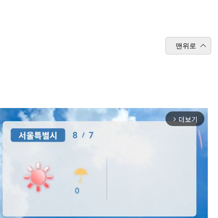
맨위로
더보기
arrow_forward_ios