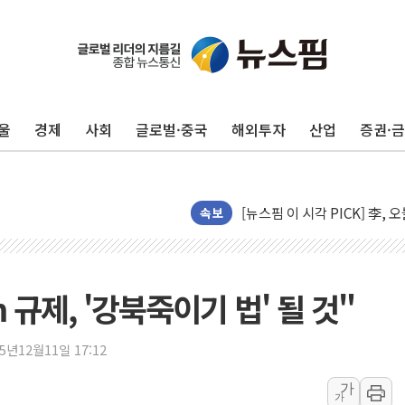
네이버, AI 투자로 숨 고르
카카오스타일 지그재그, '직잭
풀무원푸드앤컬처, 인천공항서
애경산업, 서울시 취약계층 위
울
경제
사회
글로벌·중국
해외투자
산업
증권·
중기부, 떡국·떡볶이떡 제조업 
[브라질증시] 금리 인하에도 추
[뉴스핌 이 시각 PICK] 李, 
속보
카드사 고객 유입 창구 된 '
제나벨, 배우 공승연 브랜드 
트럼프, 폴리실리콘·태양광에 
 규제, '강북죽이기 법' 될 것"
[채권/외환] 국제유가 급등에
트럼프, '원정출산 시민권 차
25년12월11일 17:12
트럼프 "이란전 조만간 끝날 
현대리바트, 원가 개선으로 실
가
가