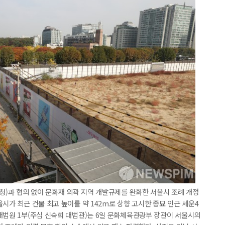
재청)과 협의 없이 문화재 외곽 지역 개발규제를 완화한 서울시 조례 개정
시가 최근 건물 최고 높이를 약 142m로 상향 고시한 종묘 인근 세운4
대법원 1부(주심 신숙희 대법관)는 6일 문화체육관광부 장관이 서울시의