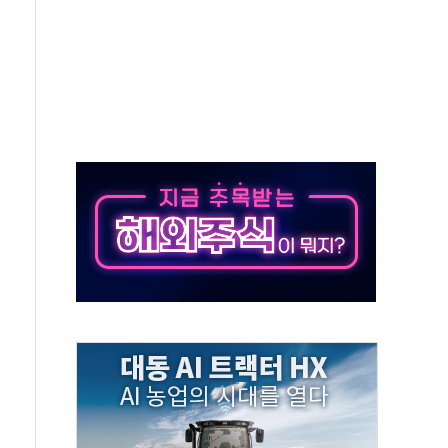
해협 통항 제한 검토에 유가 3% 급등…금값 보합
하락…다우 5거래일 랠리 '마침표'
개방 합의 막바지.."美와 직접 협상 없어"
정청래·김민석 후보 - 8월 7일
동산정책 2차 점검회의…주택 공급 대책 막바지 조율
)