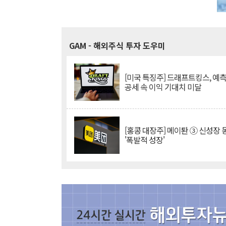
GAM
- 해외주식 투자 도우미
[미국 특징주] 드래프트킹스, 예
공세 속 이익 기대치 미달
[홍콩 대장주] 메이퇀 ③ 신성장
'폭발적 성장'