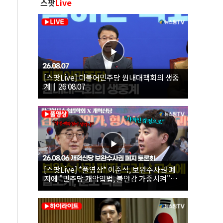
스팟
Live
[스팟Live] 더불어민주당 원내대책회의 생중
계｜26.08.07
[스팟Live] *풀영상* 이준석, 보완수사권 폐
지에 "민주당 개악입법, 불안감 가중시켜"｜
26.08.06 개혁신당 보완수사권 폐지 토론회