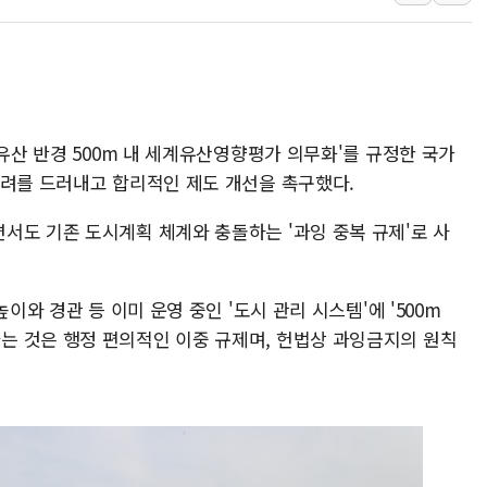
[금/유가] 이란의 호르무즈 
뉴욕증시, 유가·금리 부담에 
이란, 오만과 호르무즈 해협 재
[민주 당권주자 일정] 송영길·
李대통령, 오늘 오후 2시 부
계유산 반경 500m 내 세계유산영향평가 의무화'를 규정한 국가
[오늘의 정치일정] 8월 7일(금
우려를 드러내고 합리적인 제도 개선을 촉구했다.
서도 기존 도시계획 체계와 충돌하는 '과잉 중복 규제'로 사
이와 경관 등 이미 운영 중인 '도시 관리 시스템'에 '500m
 것은 행정 편의적인 이중 규제며, 헌법상 과잉금지의 원칙