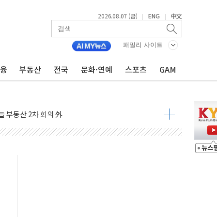
기…매출 16% 늘고 영업이익은 제자리
2026.08.07 (금)
ENG
中文
|
|
뷰티 페스타'…최대 91% 할인
 '팔도음식대전'
패밀리 사이트
해 53억원 상당 통큰 기부
금융
부동산
전국
문화·연예
스포츠
GAM
'생계형 적합업종' 재지정...5년 더 보호
가 완화 불확실성에 1.2% 하락 마감
오늘 부동산 2차 회의 外
트래블카드'…휴가철 넘어 장기 고객 묶는다
모델 발탁… 부산 광안서 약국 팝업스토어 운영
15% 관세…한국 등엔 '합산 상한' 적용
 미 국채금리·달러 동반 상승…시장, 美 고용지표 촉각
단' 행정명령 서명…출생시민권 제한 재시동
것"…군수품 부족설 일축 "막대한 무기 보유"
적 방어…다음 과제는 '외형 확대'