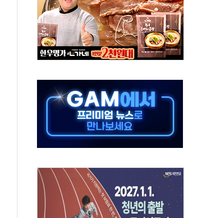
미사일 1발 발사… 올해 10번째·42일 만 도발
 새 안보 위기… 반군·마약카르텔이 습득해 전투 활용
어선 구조
무해한 표면 부식 물질"
분만에 진화...외국인 노동자 숨져
즌2