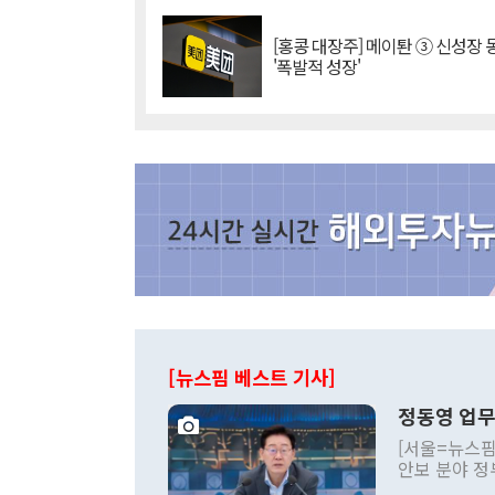
[홍콩 대장주] 메이퇀 ③ 신성장
'폭발적 성장'
[뉴스핌 베스트 기사]
정동영 업무
[서울=뉴스핌
안보 분야 정
평화공존 발전