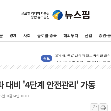
리투아니아 국방 "러, 우크라 드론으로
구광모, 내주 실리콘밸리서 젠슨 황 
뉴욕증시 개장 전 특징주...모더나
울
경제
사회
글로벌·중국
해외투자
산업
증권·
김정관 장관 "영업이익 N% 성과급
뉴욕증시 프리뷰, 미 주가선물 AI주
청와대, 북한 단거리 탄도미사일 발사
금값 7주 만에 최고…美 고용 둔화·
속보
[인도증시] 중동 긴장 완화에 실적 호
러, 1인칭시점 드론으로 우크라 민간
[베트남 증시] 지수 하락 속 'DGC
파 대비 '4단계 안전관리' 가동
'월가의 황제' 다이먼 "금융시장 레
양주 섬유염색공장서 화재 1명 중상…
25년10월24일 10:01
김정관 산업부 장관 "주 52시간 손봐
가
가
해군 1함대 창설 80주년…지역과 함께