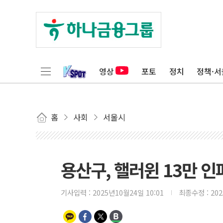
영상
포토
정치
정책·서
홈
사회
서울시
용산구, 핼러윈 13만 인
기사입력 :
2025년10월24일 10:01
최종수정 :
20