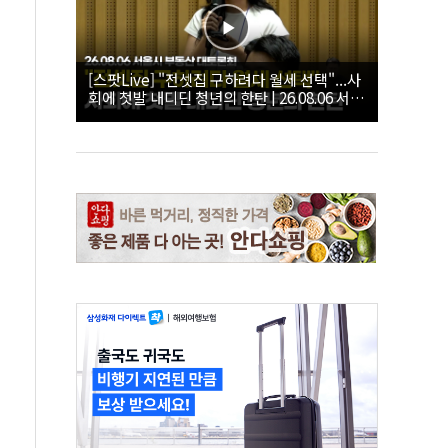
[스팟Live] "전셋집 구하려다 월세 선택"...사
회에 첫발 내디딘 청년의 한탄 | 26.08.06 서울
시 부동산 대토론회