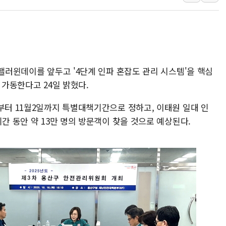
[3보] 북, 원산서 동해로 단거리 탄도
우크라 드론 전술, 중남미 콜롬비아에
동해해경, 독도 해상서 부유물 감긴 
주한미군 "오산기지 누출, 백린 아닌 
 핼러윈데이를 앞두고 '4단계 인파 혼잡도 관리 시스템'을 핵심
구미 폐염산처리업체서 불 2시간30여
 가동한다고 24일 밝혔다.
해군과 함께하는 '불금전파, 송정' 시
부터 11월2일까지 특별대책기간으로 정하고, 이태원 일대 인
기간 동안 약 13만 명의 방문객이 찾을 것으로 예상된다.