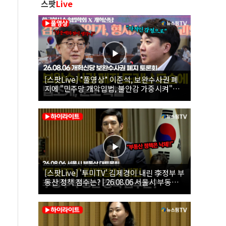
스팟
Live
[스팟Live] *풀영상* 이준석, 보완수사권 폐
지에 "민주당 개악입법, 불안감 가중시켜"｜
26.08.06 개혁신당 보완수사권 폐지 토론회
[스팟Live] '투미TV' 김제경이 내린 李정부 부
동산 정책 점수는? | 26.08.06 서울시 부동산
대토론회