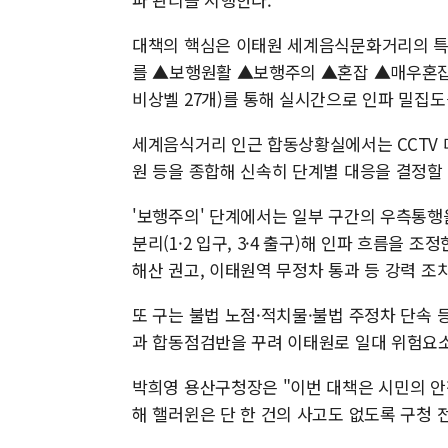
대책의 핵심은 이태원 세계음식문화거리의 특성
를 ▲보행원활 ▲보행주의 ▲혼잡 ▲매우혼잡 등 
비상벨 27개)를 통해 실시간으로 인파 밀집도
세계음식거리 인근 합동상황실에서는 CCTV 
원 등을 종합해 신속히 단계별 대응을 결정할
'보행주의' 단계에서는 일부 구간의 우측통행
분리(1·2 입구, 3·4 출구)해 인파 흐름을 
해산 권고, 이태원역 무정차 통과 등 강력 조
또 구는 불법 노점·적치물·불법 주정차 단속 
과 합동점검반을 꾸려 이태원로 일대 위험요소
박희영 용산구청장은 "이번 대책은 시민의 안
해 핼러윈은 단 한 건의 사고도 없도록 구청 