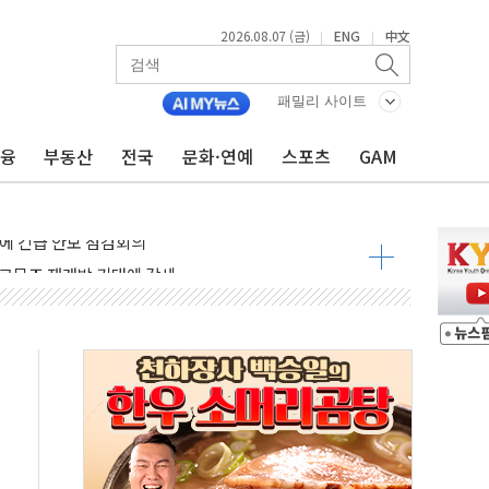
2026.08.07 (금)
ENG
中文
|
|
 나토 회원국 공격 검토… 거짓 깃발 작전"
재회…로봇·AI 데이터센터·모빌리티 구체화
패밀리 사이트
·아이온큐·도어대시↑ VS 샌디스크·피그마·앱러빈↓
금융
부동산
전국
문화·연예
스포츠
GAM
 반대…상법·자본시장법 개정 논의"
 차익실현 속 혼조세...웨스턴디지털·샌디스크↓
에 긴급 안보 점검회의
호르무즈 재개방 기대에 강세
조까지, 상승...호실적 보고 기업 상승세 뚜렷
인 '사파리' 공격… 시민들 공포감 극대화 전략
' 임시 주총 기대감에 홀로 상한가…마진 잔액은 사상 최고
버리지 위험수위…숨은 차입이 더 큰 변수"
대응 1단계 진압 중
야, 경쟁상대 中과 비교해야"
하는 '선봉'의 대민 봉사