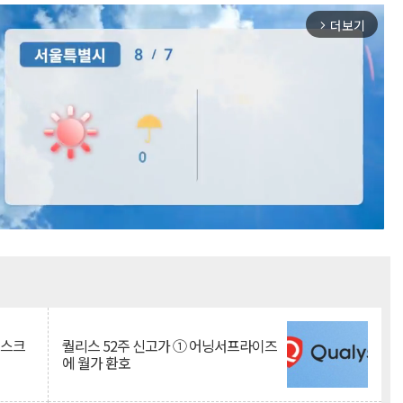
더보기
arrow_forward_ios
Mute
리스크
퀄리스 52주 신고가 ① 어닝서프라이즈
에 월가 환호