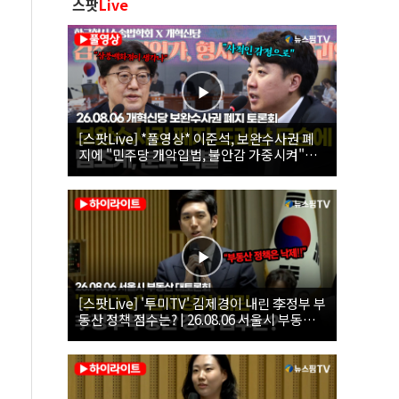
스팟
Live
[스팟Live] *풀영상* 이준석, 보완수사권 폐
지에 "민주당 개악입법, 불안감 가중시켜"｜
26.08.06 개혁신당 보완수사권 폐지 토론회
[스팟Live] '투미TV' 김제경이 내린 李정부 부
동산 정책 점수는? | 26.08.06 서울시 부동산
대토론회