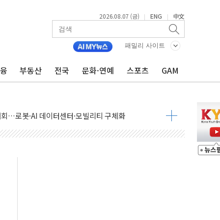
2026.08.07 (금)
ENG
中文
|
|
패밀리 사이트
금융
부동산
전국
문화·연예
스포츠
GAM
 상승… "2분기 기업 순이익 21% 증가" 전망
 나토 회원국 공격 검토… 거짓 깃발 작전"
재회…로봇·AI 데이터센터·모빌리티 구체화
·아이온큐·도어대시↑ VS 샌디스크·피그마·앱러빈↓
 반대…상법·자본시장법 개정 논의"
 차익실현 속 혼조세...웨스턴디지털·샌디스크↓
에 긴급 안보 점검회의
호르무즈 재개방 기대에 강세
조까지, 상승...호실적 보고 기업 상승세 뚜렷
인 '사파리' 공격… 시민들 공포감 극대화 전략
' 임시 주총 기대감에 홀로 상한가…마진 잔액은 사상 최고