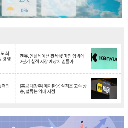
Mute
인도 최
켄뷰, 인플레이션·관세發 마진 압박에
장 경쟁
2분기 실적 시장 예상치 밑돌아
 동력의
[홍콩 대장주] 메이퇀② 실적은 고속 상
승, 밸류는 역대 저점