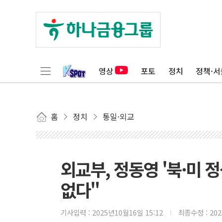
영상
포토
정치
정책·서
홈
정치
통일·외교
외교부, 정동영 '북·미 
없다"
기사입력 :
2025년10월16일 15:12
최종수정 :
20