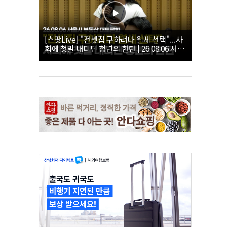
[스팟Live] "전셋집 구하려다 월세 선택"...사
회에 첫발 내디딘 청년의 한탄 | 26.08.06 서울
시 부동산 대토론회