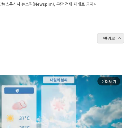
뉴스통신사 뉴스핌(Newspim), 무단 전재-재배포 금지>
맨위로
더보기
arrow_forward_ios