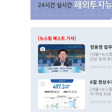
[뉴스핌 베스트 기사]
정동영 업무
[서울=뉴스핌
안보 분야 정
평화공존 발전
2026-08-06 06:
발언 중에는 
언한 것이 있
령은 공개적으
6월 경상수
주의적 희망에
관의 대북 정
[서울=뉴스핌
관 부처 장관
어 역대 최대
관의 무리한 
출 호조로 월
다. [정동영 통일부 장관이 지난달 23일 오후 서울 종로구 정부서울청사에
2026-08-06 08:
료=한국은행] 한국은행이 6일 발표한 '2026년 6월 국제수지(잠정)'에
서 취임 1주년 
면 지난 6월
부 장관 권한