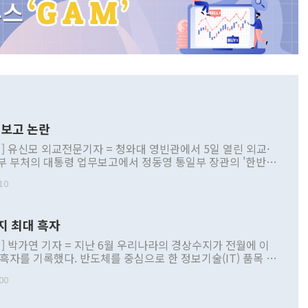
보고 논란
] 유신모 외교전문기자 = 청와대 영빈관에서 5일 열린 외교·
부 부처의 대통령 업무보고에서 정동영 통일부 장관의 '한반도
 구상'과 업무보고 발언이 논란을 빚고 있다. 이날 정 장관의
10
정부 내 조율을 거치지 않은 사안을 정책으로 추진하겠다고 공
는가 하면 사실 관계에 맞지 않은 설명도 있었다. 이재명 대통
로 신중을 기해 달라고 경고했고, 조현 외교부 장관은 '이상
지 최대 흑자
 근거한 비현실적 구상'이라는 비판을 내놨다. 그동안 정 장
책 관련 발언이 물의를 빚은 적은 여러 번 있지만 대통령과 유
] 박가연 기자 = 지난 6월 우리나라의 경상수지가 전월에 이
이 공개적으로 부정적 입장을 표명한 것은 이례적이다. 정 장
 흑자를 기록했다. 반도체를 중심으로 한 정보기술(IT) 품목 수
대북 접근법과 월권을 제어해야 한다는 목소리도 높아지고 있
간 상품수출이 처음으로 1000억달러를 넘어선 영향이다. [자
00
 따르
기자간담회를 하고 있다. [사진=통일부] 2026.07.23 ◆통일
 경상수지는 497억3000만달러 흑자로 집계됐다. 전월(386억
 넘어선 주장 정 장관은 이날 업무보고에서 '한반도 평화공존