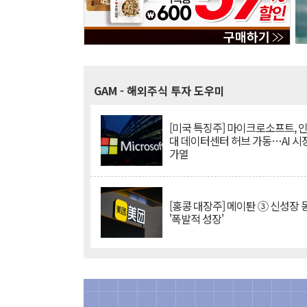
GAM
- 해외주식 투자 도우미
[미국 특징주] 마이크로소프트, 
대 데이터센터 허브 가동…AI 시
가열
[홍콩 대장주] 메이퇀 ③ 신성장
'폭발적 성장'