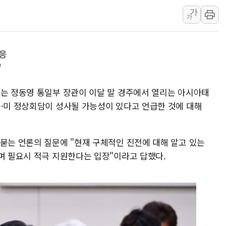
가
'월가의 황제' 다이먼 "금융시장 레
가
양주 섬유염색공장서 화재 1명 중상…
김정관 산업부 장관 "주 52시간 손봐
대응
해군 1함대 창설 80주년…지역과 함께
"
[3보] 북, 원산서 동해로 단거리 탄도
우크라 드론 전술, 중남미 콜롬비아에
부는 정동영 통일부 장관이 이달 말 경주에서 열리는 아시아태
동해해경, 독도 해상서 부유물 감긴 
북·미 정상회담이 성사될 가능성이 있다고 언급한 것에 대해
주한미군 "오산기지 누출, 백린 아닌 
구미 폐염산처리업체서 불 2시간30여
 묻는 언론의 질문에 "현재 구체적인 진전에 대해 알고 있는
하며 필요시 적극 지원한다는 입장"이라고 답했다.