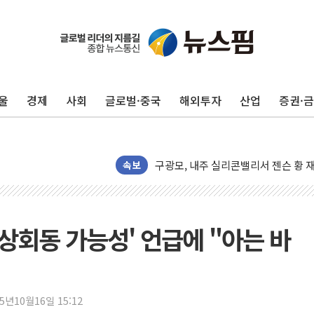
울
경제
사회
글로벌·중국
해외투자
산업
증권·
유럽증시, 견조한 실적 소화하며 대부분
리투아니아 국방 "러, 우크라 드론으로
구광모, 내주 실리콘밸리서 젠슨 황 
뉴욕증시 개장 전 특징주...모더나
속보
김정관 장관 "영업이익 N% 성과급
뉴욕증시 프리뷰, 미 주가선물 AI주
청와대, 북한 단거리 탄도미사일 발사
정상회동 가능성' 언급에 "아는 바
금값 7주 만에 최고…美 고용 둔화·
[인도증시] 중동 긴장 완화에 실적 호
러, 1인칭시점 드론으로 우크라 민간
25년10월16일 15:12
[베트남 증시] 지수 하락 속 'DGC