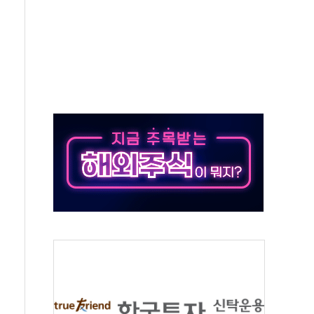
버리지 위험수위…숨은 차입이 더 큰 변수"
대응 1단계 진압 중
야, 경쟁상대 中과 비교해야"
하는 '선봉'의 대민 봉사
미사일 1발 발사… 올해 10번째·42일 만 도발
 새 안보 위기… 반군·마약카르텔이 습득해 전투 활용
어선 구조
무해한 표면 부식 물질"
분만에 진화...외국인 노동자 숨져