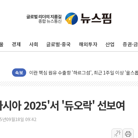
유럽증시, 美 고용 예상 밖 부진에 연준 금리 인상 가능성 
미 연준 매파 기세 꺾이나…고용 감소에 9월 동결 전망 우
울
경제
사회
글로벌·중국
해외투자
산업
증권·
[종합] 이슬람 수니파 3국, '공동방위협정' 체결… 이스라
트럼프, 백신·자폐증 행정명령 검토…"이르면 다음 주"
美 항소법원, 백악관 무도회장 공사 중단 명령…트럼프 제
이란 핵심 원유 수출항 '하르그섬', 최근 1주일 이상 '올스
속보
美 고용 쇼크에 엔화 장중 급등…시장은 "또 개입했나" 촉
[AI MY 뉴스] 뉴욕 반도체주 프리뷰...美 고용 쇼크에 반도
뉴욕증시 프리뷰, 美 고용 쇼크에 금리 인상 우려 후퇴…나
시아 2025'서 '듀오락' 선보여
[종합] 美 7월 고용 2만3000명 감소 '쇼크'…9월 금리 인
[사진] 이슬람 수니파 3개국, 공동방위협정 체결
25년09월18일 09:42
뉴욕증시 개장 전 특징주...아틀라시안·클라우드플레어
가
가
보훈부, 미 DPAA와 MOU… "6·25 미군 실종자 7359명