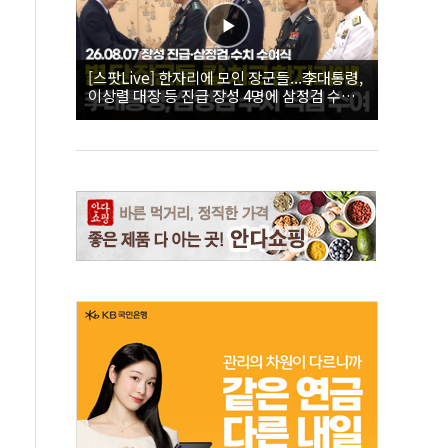
[스팟Live] 한자리에 모인 장군들...李대통령,
이상렬 대장 등 진급 장성 4명에 삼정검 수치
직접 수여｜26.08.07 장성 진급·삼정검 수치
수여식