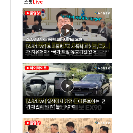
스팟
Live
[스팟Live] 李대통령 "국가폭력 피해자, 국가
가 치유해야…국가 책임 유효기간 없어"｜
26.08.07 국가폭력 피해자 위로 오찬
[스팟Live] 일상에서 장점이 더 돋보이는 '전
기 패밀리 SUV' 볼보 EX90