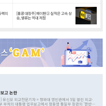
 동력의
[홍콩 대장주] 메이퇀② 실적은 고속 상
승, 밸류는 역대 저점
보고 논란
] 유신모 외교전문기자 = 청와대 영빈관에서 5일 열린 외교·
부 부처의 대통령 업무보고에서 정동영 통일부 장관의 '한반도