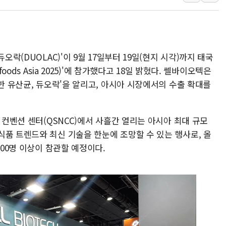
트럼프 "금리 내려야"…파월 때와 달리 워시엔 톤 낮춰
특정 정치인 측근 포항시 정책특보 내정설...포항시 '시끌'
李 "해남 태양광, 대한민국 다음 100년 밑거름…수도권 집
오락(DUOLAC)'이 9월 17일부터 19일(현지 시각)까지 태국
李 대통령, '6시간 마라톤 부동산 2차 회의' 주재… "전폭
oods Asia 2025)'에 참가했다고 18일 밝혔다. 쎌바이오텍은
트럼프, 中 겨냥 폴리실리콘 관세 15% 부과…美 태양광주
강한 유산균, 듀오락'을 알리고, 아시아 시장에서의 수출 확대를
[사진] 빈살만과 에르도안의 만남
이란와이어 "이란 최고지도자 위독…곧 사망해도 놀랍지 
 컨벤션 센터(QSNCC)에서 사흘간 열리는 아시아 최대 규모
식품 트렌드와 최신 기술을 한눈에 조망할 수 있는 행사로, 올
000명 이상이 참관할 예정이다.