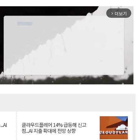
더보기
arrow_forward_ios
Mute
.AI
클라우드플레어 14% 급등해 신고
점...AI 지출 확대에 전망 상향