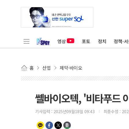
영상
포토
정치
정책·서
홈
산업
제약·바이오
쎌바이오텍, '비타푸드 아
기사입력 :
2025년09월18일 09:43
최종수정 :
20