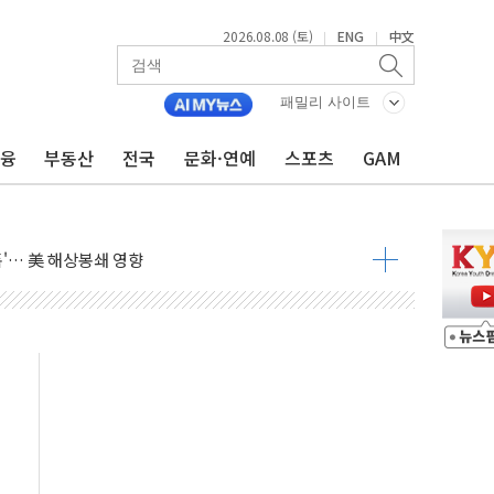
2026.08.08 (토)
ENG
中文
|
|
낮아지며 상승… STOXX 600 지수는 나흘 연속 최고치
패밀리 사이트
세
금융
부동산
전국
문화·연예
스포츠
GAM
엘·이란 위협에 맞설 자체 억지력 강화
동
톱'… 美 해상봉쇄 영향
각
체주 '활짝'
스닥 선물 1%대 상승
상 기대 후퇴
·태양광주↑ VS 트레이드데스크·웬디스↓
 끝까지 찾겠다"