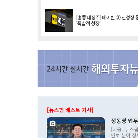
[홍콩 대장주] 메이퇀 ③ 신성장
'폭발적 성장'
[뉴스핌 베스트 기사]
정동영 업무
[서울=뉴스핌
안보 분야 정