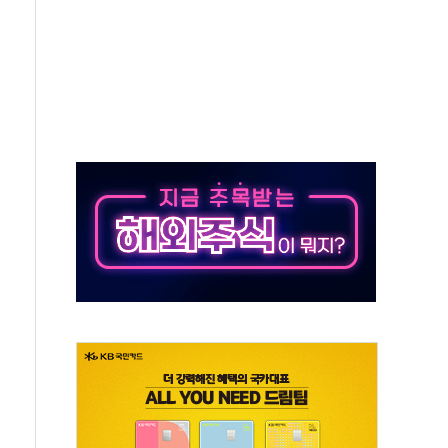
중 완화 전환점"
적 공급 확대·속도전 총력"
 급등
않아"