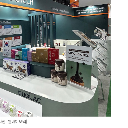
[사진=쎌바이오텍]