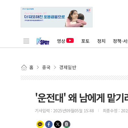
영상
포토
정치
정책·서
홈
중국
경제일반
'운전대' 왜 남에게 맡
기사입력 :
2025년09월05일 15:48
최종수정 :
20