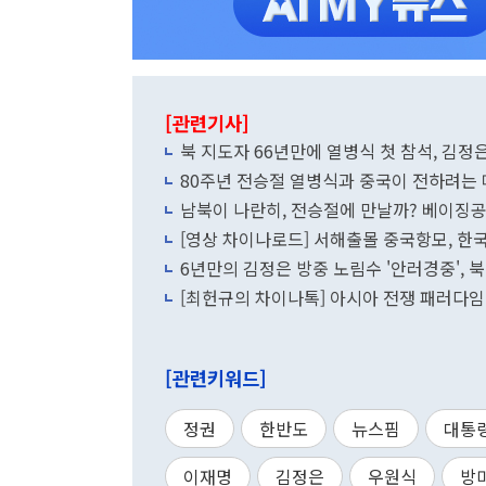
[관련기사]
북 지도자 66년만에 열병식 첫 참석, 김정
80주년 전승절 열병식과 중국이 전하려는 
남북이 나란히, 전승절에 만날까? 베이징
[영상 차이나로드] 서해출몰 중국항모, 한
6년만의 김정은 방중 노림수 '안러경중', 
[관련키워드]
정권
한반도
뉴스핌
대통
이재명
김정은
우원식
방