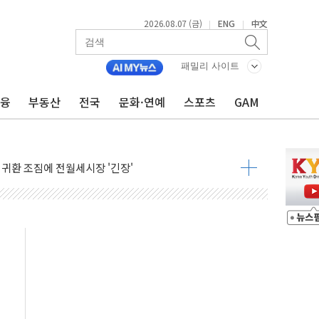
2026.08.07 (금)
ENG
中文
|
|
패밀리 사이트
금융
부동산
전국
문화·연예
스포츠
GAM
행정명령 서명…출생시민권 제한 재시동
군수품 부족설 일축 "막대한 무기 보유"
어…다음 과제는 '외형 확대'
 귀환 조짐에 전월세시장 '긴장'
교환·재매수·다운사이징 '저울질'
항 제한 검토에 유가 3% 급등…금값 보합
다우 5거래일 랠리 '마침표'
합의 막바지.."美와 직접 협상 없어"
·김민석 후보 - 8월 7일
2차 회의…주택 공급 대책 막바지 조율할 듯