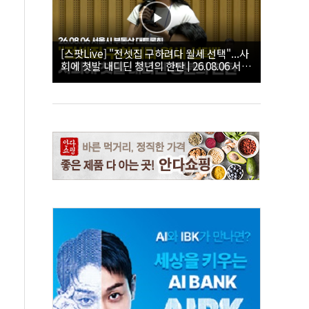
[스팟Live] "전셋집 구하려다 월세 선택"...사
회에 첫발 내디딘 청년의 한탄 | 26.08.06 서울
시 부동산 대토론회