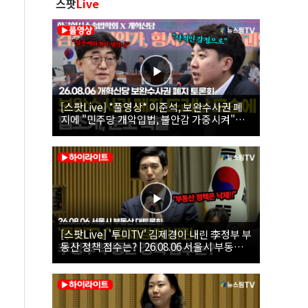
스팟
Live
[스팟Live] *풀영상* 이준석, 보완수사권 폐
지에 "민주당 개악입법, 불안감 가중시켜"｜
26.08.06 개혁신당 보완수사권 폐지 토론회
[스팟Live] '투미TV' 김제경이 내린 李정부 부
동산 정책 점수는? | 26.08.06 서울시 부동산
대토론회