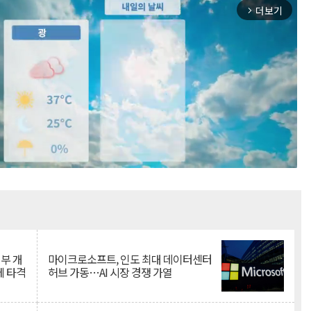
더보기
arrow_forward_ios
Mute
뇌부 개
마이크로소프트, 인도 최대 데이터센터
에 타격
허브 가동…AI 시장 경쟁 가열