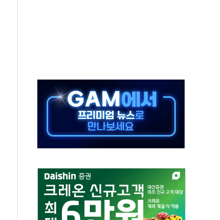
자회견·주요 정당 - 8월 7일
통항 제한 추진…美 "통행 막을 권한 없어"
분 상승… "2분기 기업 순이익 21% 증가" 전망
으로 나토 회원국 공격 검토… 거짓 깃발 작전"
 재회…로봇·AI 데이터센터·모빌리티 구체화
나·아이온큐·도어대시↑ VS 샌디스크·피그마·앱러빈↓
급 반대…상법·자본시장법 개정 논의"
주 차익실현 속 혼조세...웨스턴디지털·샌디스크↓
사에 긴급 안보 점검회의