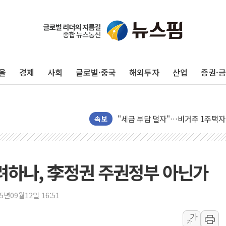
울
경제
사회
글로벌·중국
해외투자
산업
증권·
트럼프, '원정출산 시민권 차단' 
트럼프 "이란전 조만간 끝날 것"…
현대리바트, 원가 개선으로 실적 방
"세금 부담 덜자"…비거주 1주택자
속보
세금 부담 커진 고가 1주택자…맞
[금/유가] 이란의 호르무즈 해협 통
뉴욕증시, 유가·금리 부담에 하락…
기려하나, 李정권 주권정부 아닌가
이란, 오만과 호르무즈 해협 재개방 
[민주 당권주자 일정] 송영길·정청래
25년09월12일 16:51
李대통령, 오늘 부동산 정책 점검 
가
가
[오늘의 정치일정] 8월 7일(금)