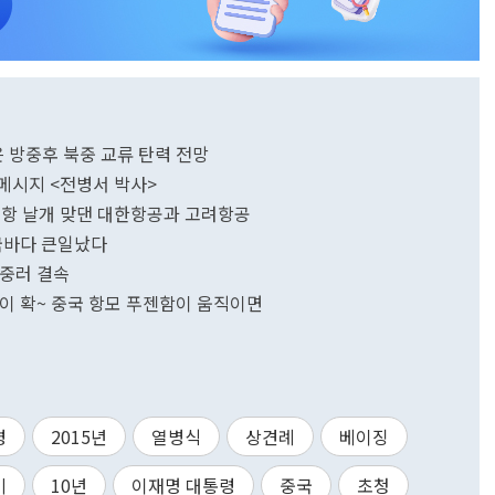
은 방중후 북중 교류 탄력 전망
메시지 <전병서 박사>
공항 날개 맞댄 대한항공과 고려항공
국바다 큰일났다
북중러 결속
[최헌규의 차이나톡] 아시아 전쟁 패러다임이 확~ 중국 항모 푸젠함이 움직이면
령
2015년
열병식
상견례
베이징
미
10년
이재명 대통령
중국
초청