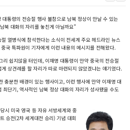
[오늘의 국회일정] 상임위·세미나·기
이란, 美·이스라엘 선박 호르무즈 
명 대통령의 전승절 행사 불참으로 남북 정상이 만날 수 있는
유럽증시, 견조한 실적 소화하며 대부
 남북 대화의 자리를 놓친게 아닐까요"
리투아니아 국방 "러, 우크라 드론
전승절 열병식에 참석한다는 소식이 전세계 주요 헤드라인 뉴스
구광모, 내주 실리콘밸리서 젠슨 황
재 중국 특파원이 기자에게 이런 내용의 메시지를 전해왔다.
뉴욕증시 개장 전 특징주...모더
김정관 장관 "영업이익 N% 성과
그리 쉽지않을 터인데, 이재명 대통령이 만약 중국의 전승절
게 상견례를 할 자리가 따로 마련되지 않았겠냐는 얘기였다.
뉴욕증시 프리뷰, 미 주가선물 AI
청와대, 북한 단거리 탄도미사일 발
한 충분한 배경이 있는 행사이고, 이런 행사에 만약 이재명 대
 최단기, 역사적인 남북 정상 대화의 자리가 성사됐을 수도
 당시 미국 영국 등 자유 서방세계와 중
트 승전(2차 세계대전 승리) 기념 대회