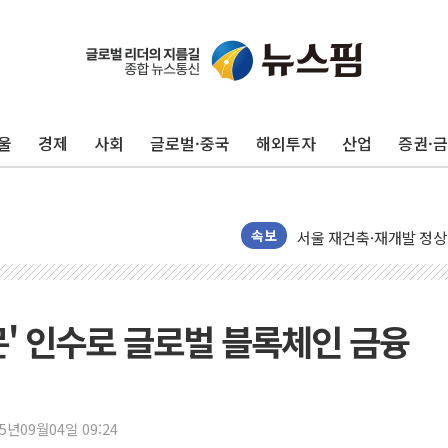
교보생명, '교보K-맞춤
벼랑 끝 선 '동전주' 무
울
경제
사회
글로벌·중국
해외투자
산업
증권·
1순위보다 낮은 특별공
컴투스 '제우스: 오만의 
네이버 클립, 시청 만으
서울 재건축·재개발 정상화
속보
[인사] 공정거래위원회
KDB생명 본입찰 3파전
반도체공학회 "R&D직 
몬' 인수로 글로벌 블록체인 금융
카카오, 2026년 임금협
현대카드, 박재범·실리카겔
[르포] 육군, 2031년까
25년09월04일 09:24
송도 신축 아파트서 외벽