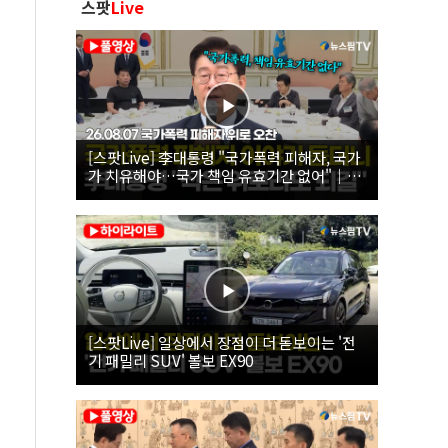
스팟
Live
[스팟Live] 李대통령 "국가폭력 피해자, 국가
가 치유해야…국가 책임 유효기간 없어"｜
26.08.07 국가폭력 피해자 위로 오찬
[스팟Live] 일상에서 장점이 더 돋보이는 '전
기 패밀리 SUV' 볼보 EX90