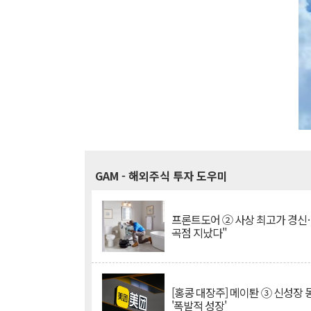
GAM
- 해외주식 투자 도우미
프론트도어 ② 사상 최고가 경신
곡점 지났다"
[홍콩 대장주] 메이퇀 ③ 신성장
'폭발적 성장'