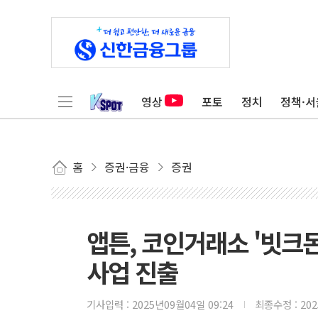
영상
포토
정치
정책·서
홈
증권·금융
증권
앱튼, 코인거래소 '빗크
사업 진출
기사입력 :
2025년09월04일 09:24
최종수정 :
20