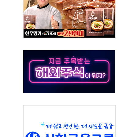
보 GAM - 맛보기편 (8/7)
다"...송영길·정청래·김민석, 호남 경선 앞두고 총력전
속도…"3분기 추가 방안 발표"
길·노량진·장위 서울 알짜 단지 주목
교 통합' 규탄 결의안 발의…이준석·한동훈 동참
노원구 어르신에 삼계탕 배식 봉사
0% 적용하니…재건축보다 재개발 사업성 개선↑