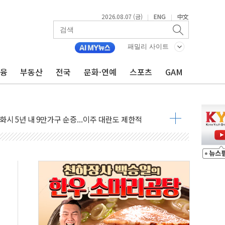
2026.08.07 (금)
ENG
中文
|
|
건강보험' 6개월 배타적사용권 획득
패밀리 사이트
더기 상폐 위기…관리종목 우려 지정예고 총 63개
금융
부동산
전국
문화·연예
스포츠
GAM
급 경쟁률… 실수요자 관심
신' 26일 출시, 유저의 캐릭터가 AI로 플레이한다
로 혜택 얻는 피드코인 이벤트 진행
시 5년 내 9만가구 순증...이주 대란도 제한적
…한화·흥국·한투 참여
주 52시간제 개선해야…기술격차 확대 막아야"
약 타결…연봉 6.3% 인상
 등 8~9월 공연 라인업 공개
지 3개 보급단 '1등급 스마트 물류센터' 전환
 테라스 떨어져…SK에코플랜트 "전수 조사"