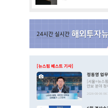
[뉴스핌 베스트 기사]
정동영 업무
[서울=뉴스핌
안보 분야 정
평화공존 발전
2026-08-06 06:
발언 중에는 
언한 것이 있
령은 공개적으