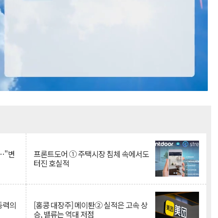
Mute
…"변
프론트도어 ① 주택시장 침체 속에서도
터진 호실적
 동력의
[홍콩 대장주] 메이퇀② 실적은 고속 상
승, 밸류는 역대 저점