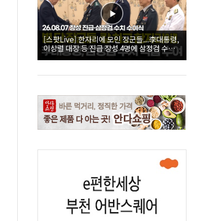
[스팟Live] 한자리에 모인 장군들...李대통령,
이상렬 대장 등 진급 장성 4명에 삼정검 수치
직접 수여｜26.08.07 장성 진급·삼정검 수치
수여식