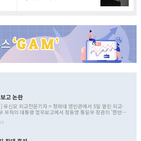
보고 논란
] 유신모 외교전문기자 = 청와대 영빈관에서 5일 열린 외교·
부 부처의 대통령 업무보고에서 정동영 통일부 장관의 '한반도
 구상'과 업무보고 발언이 논란을 빚고 있다. 이날 정 장관의
10
정부 내 조율을 거치지 않은 사안을 정책으로 추진하겠다고 공
는가 하면 사실 관계에 맞지 않은 설명도 있었다. 이재명 대통
로 신중을 기해 달라고 경고했고, 조현 외교부 장관은 '이상