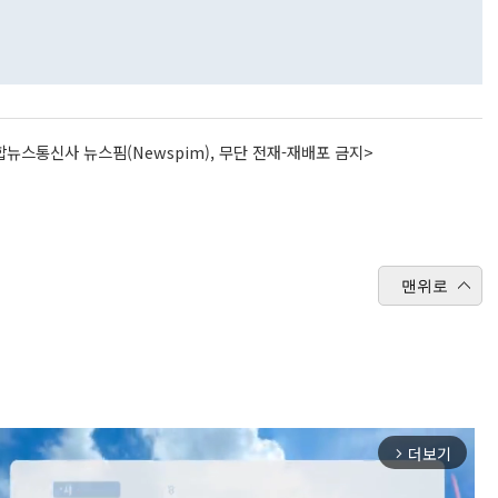
뉴스통신사 뉴스핌(Newspim), 무단 전재-재배포 금지>
맨위로
더보기
arrow_forward_ios