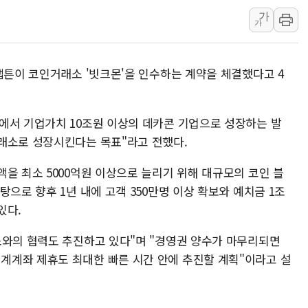
가
깊이가 다른 글로벌 투자 정
가
"호남 없이 민주 당권 없
SK하이닉스, 주주환원 
앱튼이 코인거래소 '빗크몬'을 인수하는 계약을 체결했다고 4
'무순위' 기회 왔다…신
野 의원 42명, '사관학
IPARK현대산업개발, 
에서 기업가치 10조원 이상의 데카콘 기업으로 성장하는 발
래소로 성장시킨다는 목표"라고 전했다.
준공업지역 용적률 40
을 최소 5000억원 이상으로 늘리기 위해 대규모의 코인 블
탕으로 향후 1년 내에 고객 350만명 이상 확보와 예치금 1조
있다.
소와의 협력도 추진하고 있다"며 "경영권 양수가 마무리되면
계계좌 제휴도 최대한 빠른 시간 안에 추진할 계획"이라고 설