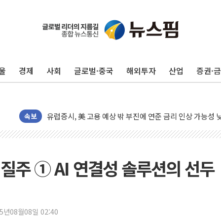
울
경제
사회
글로벌·중국
해외투자
산업
증권·
뉴욕증시, 고용 쇼크에 금리 인상 우려 후퇴…S&P500 
트럼프, 쿡 연준 이사 해임 재추진…"26일까지 의혹 소명"
유럽증시, 美 고용 예상 밖 부진에 연준 금리 인상 가능성 
미 연준 매파 기세 꺾이나…고용 감소에 9월 동결 전망 우
속보
[종합] 이슬람 수니파 3국, '공동방위협정' 체결… 이스라
트럼프, 백신·자폐증 행정명령 검토…"이르면 다음 주"
美 항소법원, 백악관 무도회장 공사 중단 명령…트럼프 제
 질주 ① AI 연결성 솔루션의 선두
이란 핵심 원유 수출항 '하르그섬', 최근 1주일 이상 '올스
美 고용 쇼크에 엔화 장중 급등…시장은 "또 개입했나" 촉
[AI MY 뉴스] 뉴욕 반도체주 프리뷰...美 고용 쇼크에 반도
25년08월08일 02:40
뉴욕증시 프리뷰, 美 고용 쇼크에 금리 인상 우려 후퇴…나