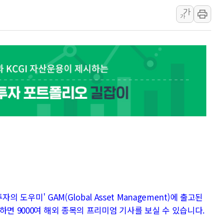
가
[종합] 美 7월 고용 2만3000명 감소 '쇼크'…9월 금리 인
가
[사진] 이슬람 수니파 3개국, 공동방위협정 체결
뉴욕증시 개장 전 특징주...아틀라시안·클라우드플레어
보훈부, 미 DPAA와 MOU… "6·25 미군 실종자 7359명
트럼프 "금리 내려야"…파월 때와 달리 워시엔 톤 낮춰
특정 정치인 측근 포항시 정책특보 내정설...포항시 '시끌'
李 "해남 태양광, 대한민국 다음 100년 밑거름…수도권 집
李 대통령, '6시간 마라톤 부동산 2차 회의' 주재… "전폭
트럼프, 中 겨냥 폴리실리콘 관세 15% 부과…美 태양광주
급
의 도우미' GAM(Global Asset Management)에 출고된
하면 9000여 해외 종목의 프리미엄 기사를 보실 수 있습니다.