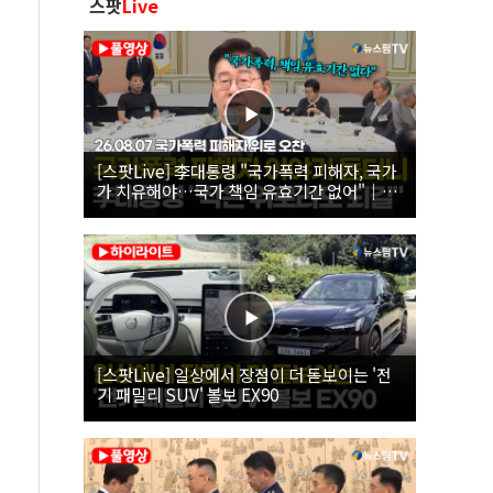
스팟
Live
[스팟Live] 李대통령 "국가폭력 피해자, 국가
가 치유해야…국가 책임 유효기간 없어"｜
26.08.07 국가폭력 피해자 위로 오찬
[스팟Live] 일상에서 장점이 더 돋보이는 '전
기 패밀리 SUV' 볼보 EX90