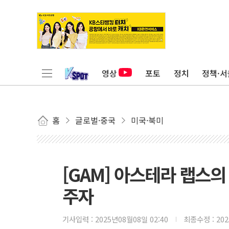
영상
포토
정치
정책·서
홈
글로벌·중국
미국·북미
[GAM] 아스테라 랩스의
주자
기사입력 :
2025년08월08일 02:40
최종수정 :
20