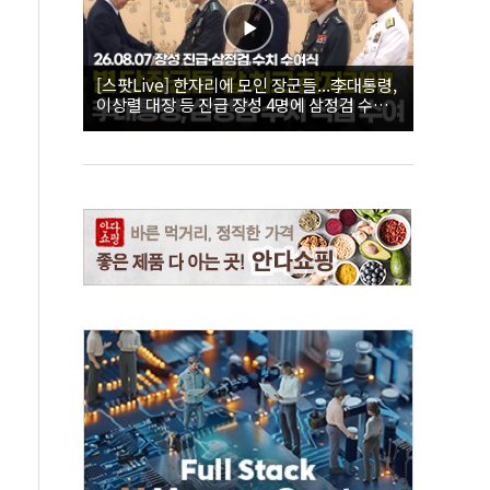
[스팟Live] 한자리에 모인 장군들...李대통령,
이상렬 대장 등 진급 장성 4명에 삼정검 수치
직접 수여｜26.08.07 장성 진급·삼정검 수치
수여식