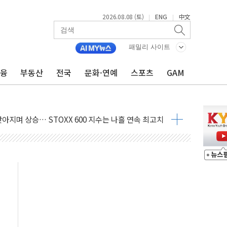
2026.08.08 (토)
ENG
中文
|
|
패밀리 사이트
금융
부동산
전국
문화·연예
스포츠
GAM
최고치
 요구
낮아지며 상승… STOXX 600 지수는 나흘 연속 최고치
세
엘·이란 위협에 맞설 자체 억지력 강화
동
톱'… 美 해상봉쇄 영향
각
체주 '활짝'
스닥 선물 1%대 상승