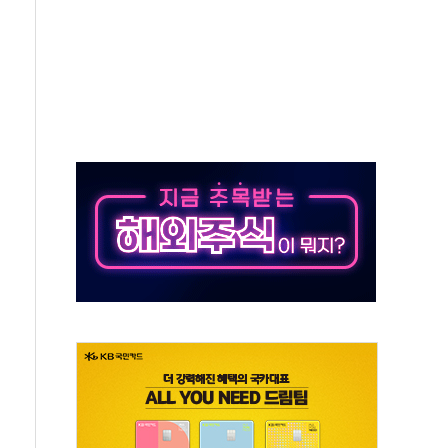
상 기대 후퇴
·태양광주↑ VS 트레이드데스크·웬디스↓
 끝까지 찾겠다"
중 완화 전환점"
적 공급 확대·속도전 총력"
 급등