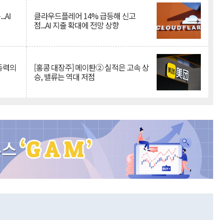
.AI
클라우드플레어 14% 급등해 신고
점...AI 지출 확대에 전망 상향
 동력의
[홍콩 대장주] 메이퇀② 실적은 고속 상
승, 밸류는 역대 저점