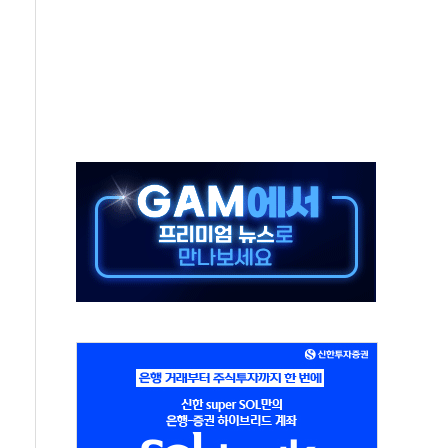
보는 일 없게"…'결혼 페널티' 22개 과제 손본다
터보트 전복…1명 사망·1명 실종
의 날 참석..."국제적 시민 연대로 목소리 내야"
 실종 60대 나흘만에 숨진 채 발견
 살해 10대 아들 체포
' 받아친 정청래…제주 연설서 신경전 고조
지시…與 "적극 환영"·野 "졸속 국정"