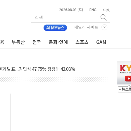
2026.08.08 (토)
ENG
中文
|
|
산사태 주의보'...경북도, 호우 피해·통제구간 없어
%p' 차 재역전 성공...金 45.42% vs 鄭 44.56%
패밀리 사이트
·정청래·김민석 당대표 후보
금융
부동산
전국
문화·연예
스포츠
GAM
 정청래에 승리...47.75% vs 42.08%
과 발표...김민석 47.75% 정청래 42.08%
표...김민석 45.09% 정청래 43.27% 송영길 11.63%
표...김민석 52.64% 정청래 39.89% 송영길 7.47%
0~8.14)
…공습 한계·탄약 부족 현실화
50㎜ 폭우…강원 동해안 강한 비 이어져
 환경미화원 수거차에 치여 사망
동…60대 남성 2명 숨져