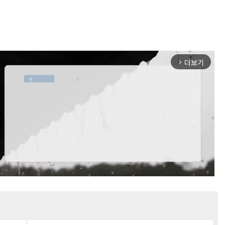
더보기
arrow_forward_ios
Mute