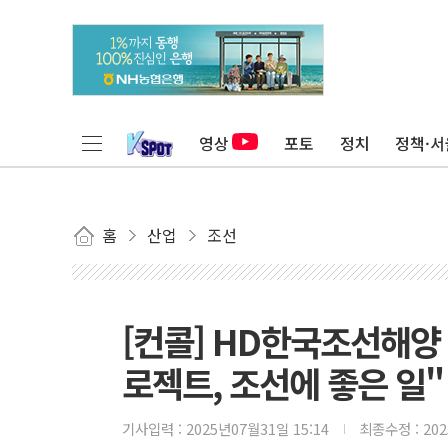
영상
포토
정치
정책·서
홈
산업
조선
[컨콜] HD한국조선해양
로젝트, 조선에 좋은 일"
기사입력 :
2025년07월31일 15:14
최종수정 :
20