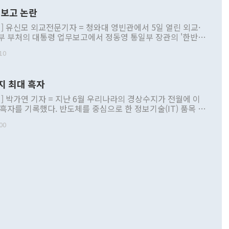
보고 논란
] 유신모 외교전문기자 = 청와대 영빈관에서 5일 열린 외교·
부 부처의 대통령 업무보고에서 정동영 통일부 장관의 '한반도
 구상'과 업무보고 발언이 논란을 빚고 있다. 이날 정 장관의
10
정부 내 조율을 거치지 않은 사안을 정책으로 추진하겠다고 공
는가 하면 사실 관계에 맞지 않은 설명도 있었다. 이재명 대통
로 신중을 기해 달라고 경고했고, 조현 외교부 장관은 '이상
지 최대 흑자
 근거한 비현실적 구상'이라는 비판을 내놨다. 그동안 정 장
책 관련 발언이 물의를 빚은 적은 여러 번 있지만 대통령과 유
] 박가연 기자 = 지난 6월 우리나라의 경상수지가 전월에 이
이 공개적으로 부정적 입장을 표명한 것은 이례적이다. 정 장
 흑자를 기록했다. 반도체를 중심으로 한 정보기술(IT) 품목 수
대북 접근법과 월권을 제어해야 한다는 목소리도 높아지고 있
간 상품수출이 처음으로 1000억달러를 넘어선 영향이다. [자
00
 따르
기자간담회를 하고 있다. [사진=통일부] 2026.07.23 ◆통일
 경상수지는 497억3000만달러 흑자로 집계됐다. 전월(386억
 넘어선 주장 정 장관은 이날 업무보고에서 '한반도 평화공존
)에 이어 두 달 연속 월간 기준 역대 최대 기록을 갈아치웠다.
 설명하면서 이재명 정부 2년차 핵심 과제로 상호 존중·평화
해 상반기 누적 경상수지 흑자는 1910억1000만달러를 기록
·핵 없는 한반도 등 3대 기본 방향을 제시했다. 정 장관은 "대
지 흑자를 견인한 것은 상품수지다. 6월 상품수지는 478억
언어는 멈춰야 한다"면서 주적 용어 대체를 주장했다. 지난 25
 흑자를 기록하며 전월에 이어 역대 최대를 다시 썼다. 국제수
D(완전하고 검증가능하며 되돌릴 수 없는 비핵화) 구도는 이미
수출은 1123억7000만달러로 전년 동월 대비 84.5% 증가하
했다. 또 "현 시점에서 흘러간 선(先)비핵화만 되뇌는 것은
 처음으로 1000억달러를 넘어섰다. 상품수입은 644억8000만
 데 힘이 되지 않는다"고 주장했다. 정 장관은 또 "정전 체제
6% 늘었다. 통관 기준으로는 반도체 수출이 전년 동월 대비
로 바꾸는 논의에 착수하겠다"면서 "북·미 정상회담 견인과
증했고 컴퓨터·주변기기(SSD)는 282.7% 증가했다. IT 품목
화의 동력을 확보하기 위해 최선을 다할 것"이라고 말했다. 하
.4% 늘었으며 비IT 품목도 ▲석유제품(47.5%) ▲화공품