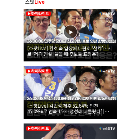
스팟
Live
[스팟Live] 환호 속 입장해 나란히 ‘찰칵’…서
로 ‘저격 연설’ 들을 때 후보들 표정은? |
26.08.08 더불어민주당 당대표·최고위원 후
보 인천 합동연설회
[스팟Live] 김민석 제주 52.64%·인천
45.09%로 연속 1위…정청래 따돌렸다’ |
26.08.08 더불어민주당 당대표·최고위원 후
보 인천 합동연설회