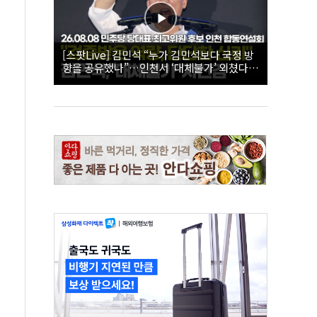
[스팟Live] 김민석 “누가 김민석보다 국정 방
향을 공유했나”…인천서 ‘대체불가’ 외쳤다 |
26.08.08 더불어민주당 당대표·최고위원 후
보 인천 합동연설회