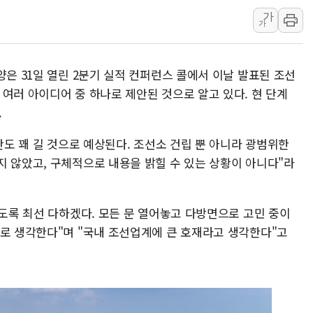
李대통령 "결혼 때문에 손해 
가
여수 오동도 인근 해상서 모
가
추미애, '위안부' 피해자 기림
인천 선재도 갯벌서 해루질 중
양은 31일 열린 2분기 실적 컨퍼런스 콜에서 이날 발표된 조선
인천서 말다툼 중 어머니 흉기
여러 아이디어 중 하나로 제안된 것으로 알고 있다. 현 단계
'화합' 꺼낸 김민석에 '뻔뻔
.
李대통령, ISA 개편 재검토 
기간도 꽤 길 것으로 예상된다. 조선소 건립 뿐 아니라 광범위한
지 않았고, 구체적으로 내용을 밝힐 수 있는 상황이 아니다"라
있도록 최선 다하겠다. 모든 문 열어놓고 다방면으로 고민 중이
으로 생각한다"며 "국내 조선업계에 큰 호재라고 생각한다"고