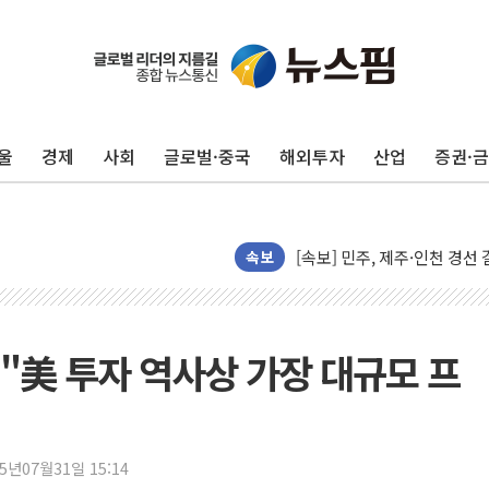
울진·영덕 '호우특보'-포항 '
[종합] 김민석, 정청래에 '0.86
인천 합동연설회 나선 송영길
울
경제
사회
글로벌·중국
해외투자
산업
증권·
김민석, 2주차 제주·인천 경선서
인사하는 김민석 당대표 후보
[속보] 민주, 제주·인천 경선 결
속보
[속보] 민주, 인천 경선 결과 발
[속보] 민주, 제주 경선 결과 발
이번주 국내 주요 금융일정(8.1
 "美 투자 역사상 가장 대규모 프
美, 이란전 출구전략 만지작
강릉·동해·삼척 시간당 최대 
폐기물 수거하다 참변…60대
서울 중랑구 주택가서 흉기 난
25년07월31일 15:14