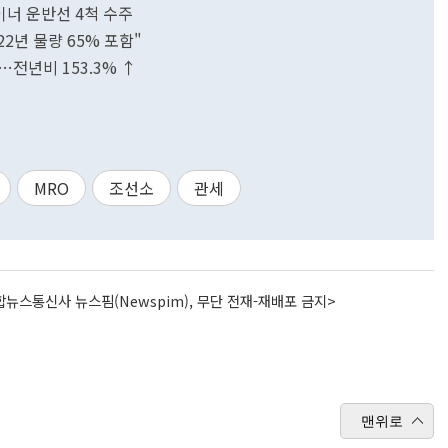
이너 운반선 4척 수주
22년 물량 65% 포함"
…전년비 153.3% ↑
MRO
조선소
관세
뉴스통신사 뉴스핌(Newspim), 무단 전재-재배포 금지>
맨위로