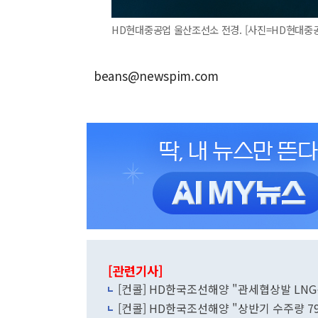
HD현대중공업 울산조선소 전경. [사진=HD현대중
beans@newspim.com
[관련기사]
[컨콜] HD한국조선해양 "관세협상발 LNG
[컨콜] HD한국조선해양 "상반기 수주량 79척