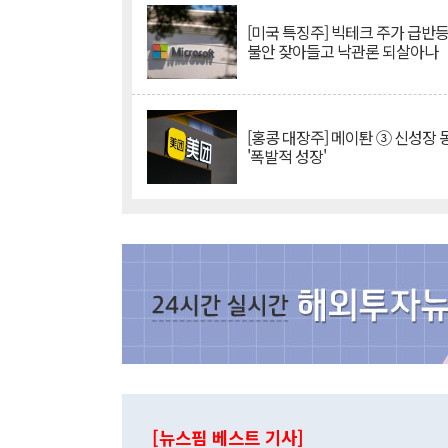
[미국 특징주] 빅테크 주가 급반등..
불안 잦아들고 낙관론 되살아나
[홍콩 대장주] 메이퇀 ③ 신성장
'폭발적 성장'
[뉴스핌 베스트 기사]