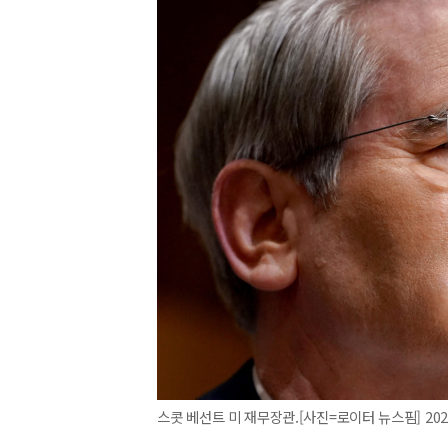
스콧 베선트 미 재무장관.[사진=로이터 뉴스핌] 2025.