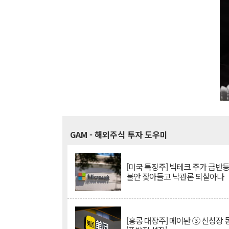
GAM
- 해외주식 투자 도우미
[미국 특징주] 빅테크 주가 급반등..
불안 잦아들고 낙관론 되살아나
[홍콩 대장주] 메이퇀 ③ 신성장