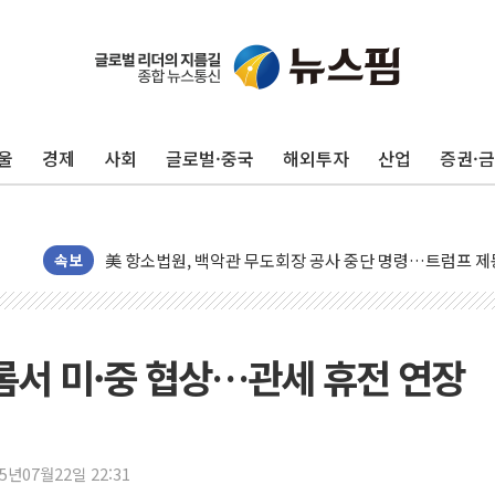
트럼프, 쿡 연준 이사 해임 재추진…"26일까지 의혹 소명"
유럽증시, 美 고용 예상 밖 부진에 연준 금리 인상 가능성 
미 연준 매파 기세 꺾이나…고용 감소에 9월 동결 전망 우
울
경제
사회
글로벌·중국
해외투자
산업
증권·
[종합] 이슬람 수니파 3국, '공동방위협정' 체결… 이스라
트럼프, 백신·자폐증 행정명령 검토…"이르면 다음 주"
美 항소법원, 백악관 무도회장 공사 중단 명령…트럼프 제
속보
이란 핵심 원유 수출항 '하르그섬', 최근 1주일 이상 '올스
美 고용 쇼크에 엔화 장중 급등…시장은 "또 개입했나" 촉
[AI MY 뉴스] 뉴욕 반도체주 프리뷰...美 고용 쇼크에 반도
롬서 미·중 협상…관세 휴전 연장
뉴욕증시 프리뷰, 美 고용 쇼크에 금리 인상 우려 후퇴…나
[종합] 美 7월 고용 2만3000명 감소 '쇼크'…9월 금리 인
[사진] 이슬람 수니파 3개국, 공동방위협정 체결
뉴욕증시 개장 전 특징주...아틀라시안·클라우드플레어
25년07월22일 22:31
보훈부, 미 DPAA와 MOU… "6·25 미군 실종자 7359명