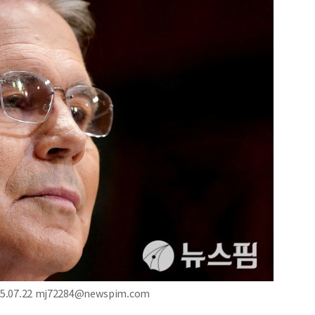
07.22 mj72284@newspim.com