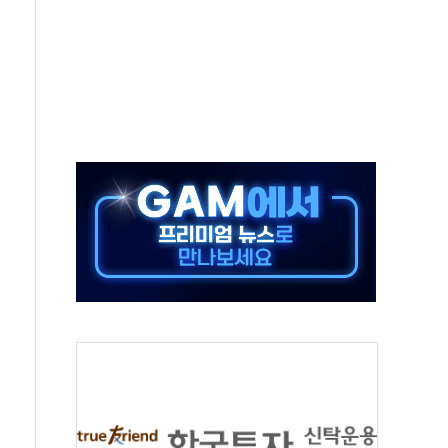
중 완화 전환점"
적 공급 확대·속도전 총력"
 급등