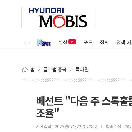
영상
포토
정치
정책·서
홈
글로벌·중국
특파원
베선트 "다음 주 스톡홀
조율"
기사입력 :
2025년07월22일 22:02
최종수정 :
20