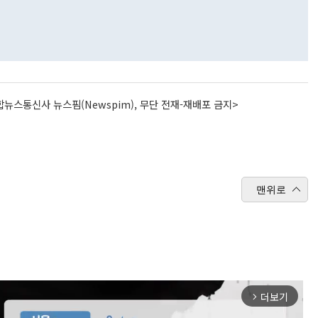
뉴스통신사 뉴스핌(Newspim), 무단 전재-재배포 금지>
맨위로
더보기
arrow_forward_ios