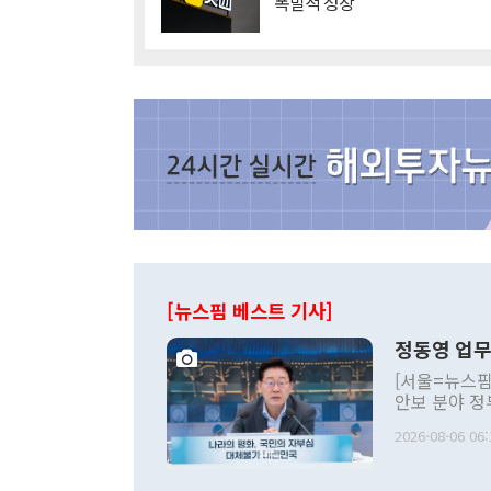
'폭발적 성장'
[뉴스핌 베스트 기사]
정동영 업무
[서울=뉴스핌
안보 분야 정
평화공존 발전
2026-08-06 06:
발언 중에는 
언한 것이 있
령은 공개적으