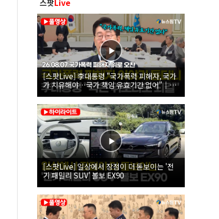
스팟
Live
[스팟Live] 李대통령 "국가폭력 피해자, 국가
가 치유해야…국가 책임 유효기간 없어"｜
26.08.07 국가폭력 피해자 위로 오찬
[스팟Live] 일상에서 장점이 더 돋보이는 '전
기 패밀리 SUV' 볼보 EX90