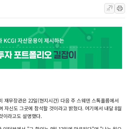
가
트럼프 "금리 내려야"…파월 때와 달리 워시엔 톤 낮춰
가
특정 정치인 측근 포항시 정책특보 내정설...포항시 '시끌'
李 "해남 태양광, 대한민국 다음 100년 밑거름…수도권 집
李 대통령, '6시간 마라톤 부동산 2차 회의' 주재… "전폭
트럼프, 中 겨냥 폴리실리콘 관세 15% 부과…美 태양광주
[사진] 빈살만과 에르도안의 만남
 미 재무장관은 22일(현지시간) 다음 주 스웨덴 스톡홀름에서
며 자신도 그곳에 참석할 것이라고 밝혔다. 여기에서 내달 8월
할 것이라고도 설명했다.
인터뷰에서 "그 합의는 8월 12일에 만료된다"며 "나는 월요