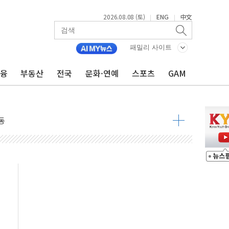
2026.08.08 (토)
ENG
中文
|
|
 요구
낮아지며 상승… STOXX 600 지수는 나흘 연속 최고치
패밀리 사이트
세
금융
부동산
전국
문화·연예
스포츠
GAM
엘·이란 위협에 맞설 자체 억지력 강화
동
톱'… 美 해상봉쇄 영향
각
체주 '활짝'
스닥 선물 1%대 상승
상 기대 후퇴
·태양광주↑ VS 트레이드데스크·웬디스↓
 끝까지 찾겠다"