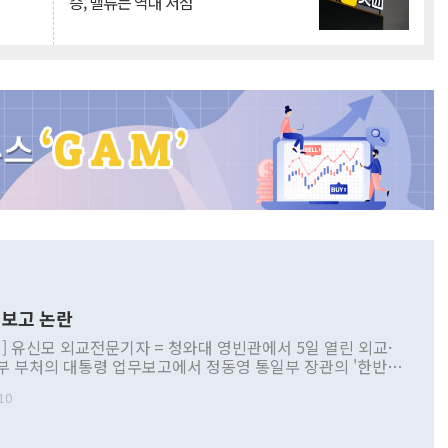
승, 밸류는 역대 저점
보고 논란
] 유신모 외교전문기자 = 청와대 영빈관에서 5일 열린 외교·
부 부처의 대통령 업무보고에서 정동영 통일부 장관의 '한반도
 구상'과 업무보고 발언이 논란을 빚고 있다. 이날 정 장관의
10
정부 내 조율을 거치지 않은 사안을 정책으로 추진하겠다고 공
는가 하면 사실 관계에 맞지 않은 설명도 있었다. 이재명 대통
로 신중을 기해 달라고 경고했고, 조현 외교부 장관은 '이상