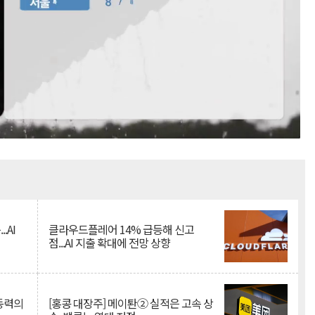
Mute
.AI
클라우드플레어 14% 급등해 신고
점...AI 지출 확대에 전망 상향
 동력의
[홍콩 대장주] 메이퇀② 실적은 고속 상