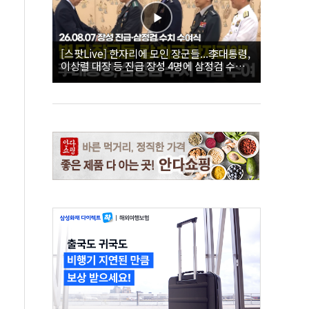
[스팟Live] 한자리에 모인 장군들...李대통령,
이상렬 대장 등 진급 장성 4명에 삼정검 수치
직접 수여｜26.08.07 장성 진급·삼정검 수치
수여식