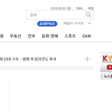
2026.08.09 (일)
ENG
中文
|
|
고 발생…작업자 1명 숨져
철강 AI융합실증센터' 들어선다
패밀리 사이트
대 숨진 채 발견...경찰, 조사 중
금융
부동산
전국
문화·연예
스포츠
GAM
.48%p 차 선두 유지...金 46.01% vs 鄭 44.53%
기 당선...합산득표율 68.63%
해 10대 구속…범행 후 반려견도 죽여
 정청래에 승리…金 48.54% vs 鄭 44.40%
경선 결과...김민석 48.54% 정청래 44.40%
발표...김민석 47.37% 정청래 45.71% 송영길 6.92%
발표...정청래 47.82% 김민석 46.35% 송영길 5.83%
발표...김민석 50.30% 정청래 41.94% 송영길 7.76%
객 400명 맞이…"마음 잇는 시간 되길"
 지급 확정되나…재상고 앞두고 막판 셈법
'행복상자' 전달