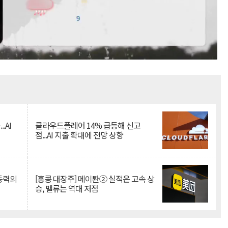
Mute
.AI
클라우드플레어 14% 급등해 신고
점...AI 지출 확대에 전망 상향
 동력의
[홍콩 대장주] 메이퇀② 실적은 고속 상
승, 밸류는 역대 저점