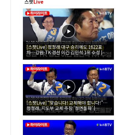
스팟
Live
[스팟Live] 정청래 대구 승리에도 1622표
차…강원·TK 경선 이긴 김민석 1위 수성 |
26.08.09 더불어민주당 당대표·최고위원 후
보 대구·경북 합동연설회
[스팟Live] “맞습니다! 교체해야 합니다!”…
정청래, 지도부 교체 주장 ‘정면돌파’ |
26.08.09 더불어민주당 당대표·최고위원 후
보 대구·경북 합동연설회