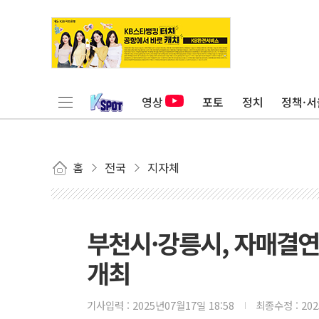
영상
포토
정치
정책·서
홈
전국
지자체
부천시·강릉시, 자매결연 2
개최
기사입력 :
2025년07월17일 18:58
최종수정 :
20