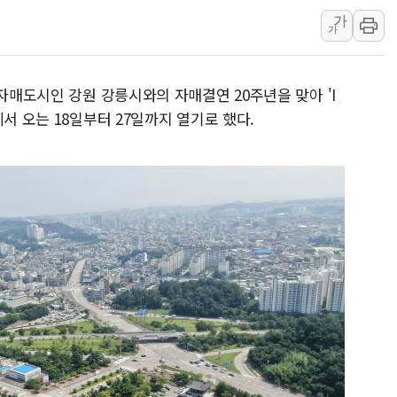
가
인천시 광복절 현수막 '태
가
병무청, 보충역 전면 손질…
홈플러스發 대형마트 판매,
 자매도시인 강원 강릉시와의 자매결연 20주년을 맞아 'I
윤준병·이해민 의원, '정부
서 오는 18일부터 27일까지 열기로 했다.
'호우·산사태 주의보' 울진 
여야, 황희 '버스 하우스' 공