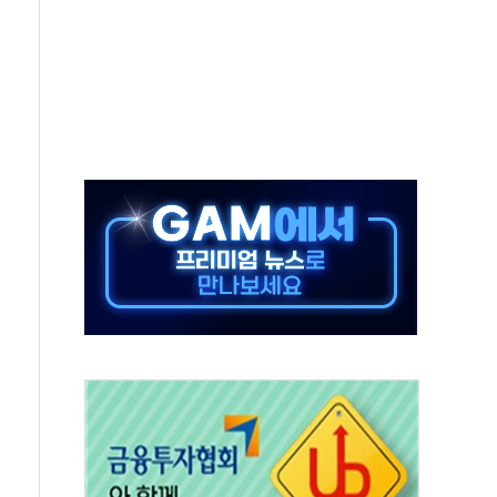
극기 거꾸로' 논란…이틀만에 철거
 예술·체육요원 최대 33% 감축
 역대 최대폭 감소한 9.4%↓…유통업계 양극화 심화
 특사'로 콜롬비아 대통령 취임식 참석
시간당 30mm 강한 비...호우 피해 없어
방…野 "청년 우롱 기괴" vs 與 "송구한 해프닝"