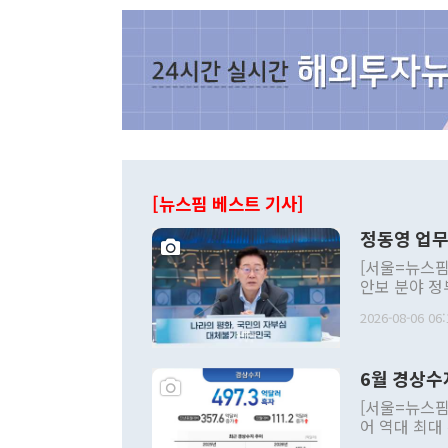
[뉴스핌 베스트 기사]
정동영 업무
[서울=뉴스핌
안보 분야 정
평화공존 발전
2026-08-06 06:
발언 중에는 
언한 것이 있
령은 공개적으
6월 경상수
주의적 희망에
관의 대북 정
[서울=뉴스핌
관 부처 장관
어 역대 최대
관의 무리한 
출 호조로 월