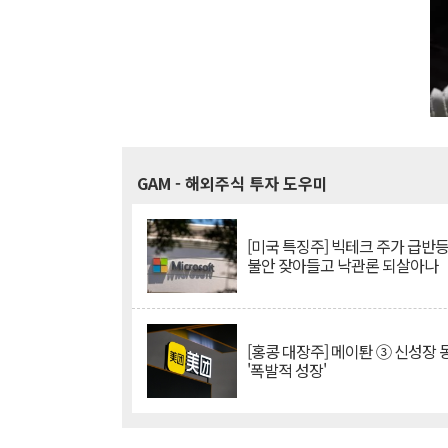
GAM
- 해외주식 투자 도우미
[미국 특징주] 빅테크 주가 급반등..
불안 잦아들고 낙관론 되살아나
[홍콩 대장주] 메이퇀 ③ 신성장
'폭발적 성장'