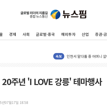
평택 진위면 공장서 질식사
포항 블루밸리 국가산단에 '
상주 낙동강 선착장 하류서 50
울
경제
사회
글로벌·중국
해외투자
산업
증권·
[종합] 김민석, 정청래에 누적 1
민주당 경북도당위원장에 오중
인천서 말다툼 중 어머니 살
김민석, 강원·대구·경북 경선서
속보
[속보] 민주, 강원·대구·경북 
[속보] 민주, 경북 경선 결과 
[속보] 민주, 대구 경선 결과 
0주년 'I LOVE 강릉' 테마행사
[속보] 민주, 강원 경선 결과 
정재헌 CEO, SKT 장기고
최태원, 노소영에 9440억
25년07월17일 18:58
하나금융, 명동 소상공인에 