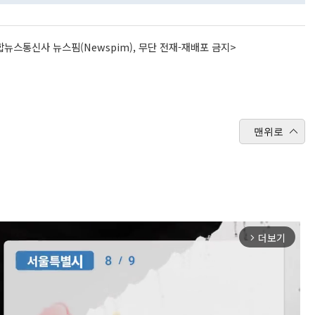
뉴스통신사 뉴스핌(Newspim), 무단 전재-재배포 금지>
맨위로
더보기
arrow_forward_ios