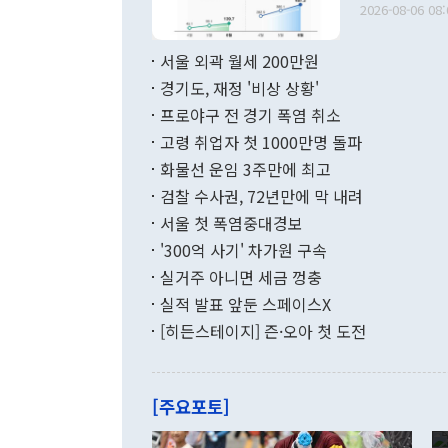
다. [정동영 통일부 장관이 지난달 23일 오후 서울 종로구 정부서울청사에
2026-08-06 08:
료=한국은행] 한국은행이 6일 발표한 '2026년 6월 국제수지(잠정)'에
서 취임 1주년 
면 지난 6월
부 장관 권한
1000만달러
서울 외곽 월세 200만원
발전 구상'을
이에 따라 올
적 갈등 해결
경기도, 재정 '비상 상황'
했다. 경상수
결과 혐오의 
9000만달러
프로야구 전 경기 폭염 취소
년간의 CVI
지 기준 상품
고령 취업자 첫 1000만명 돌파
무너졌다고도 
며 월간 기준
현실을 바꾸는
달러로 38.
화물선 운임 3주만에 최고
를 평화 체제
196.9% 급
검찰 수사권, 72년만에 막 내려
함께 4자 대
수출은 160
지만 이 대통
서울 첫 폭염중대경보
(18.6%) 
화공존 정책이
했다. 통관 기
'300억 사기' 차가원 구속
다"고 지적했
(16.4%)
투리가 잡혀 
실거주 아니면 세금 껑충
월(-10억9
쁜 상황이 초
증가와 유류할
실적 발표 앞둔 스페이스X
9·19 군사
기록했지만 
[히든스테이지] 즌·오아 첫 도전
"우리의 선의
로 전환됐다.
으로 약간의 의문
를 기록해 전
관은 업무보고
는 배당수입
주의에 근거한
줄면서 25억
[주요포토]
라며 "여러분
억1000만달
이 9월 러시
였던 올해 3
며 "정부 차