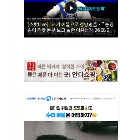
[스팟Live] “자기 이름으로 정당명을…” 송영
길이 피켓 문구 보고 놀란 이유는? | 26.08.09
더불어민주당 당대표·최고위원 후보 대구·경
북 합동연설회