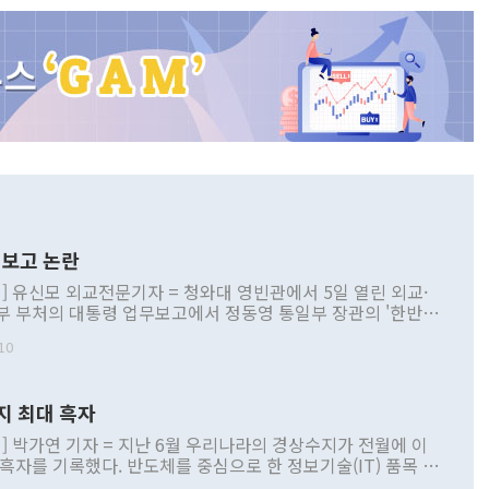
보고 논란
] 유신모 외교전문기자 = 청와대 영빈관에서 5일 열린 외교·
부 부처의 대통령 업무보고에서 정동영 통일부 장관의 '한반도
 구상'과 업무보고 발언이 논란을 빚고 있다. 이날 정 장관의
10
정부 내 조율을 거치지 않은 사안을 정책으로 추진하겠다고 공
는가 하면 사실 관계에 맞지 않은 설명도 있었다. 이재명 대통
로 신중을 기해 달라고 경고했고, 조현 외교부 장관은 '이상
지 최대 흑자
 근거한 비현실적 구상'이라는 비판을 내놨다. 그동안 정 장
책 관련 발언이 물의를 빚은 적은 여러 번 있지만 대통령과 유
] 박가연 기자 = 지난 6월 우리나라의 경상수지가 전월에 이
이 공개적으로 부정적 입장을 표명한 것은 이례적이다. 정 장
 흑자를 기록했다. 반도체를 중심으로 한 정보기술(IT) 품목 수
대북 접근법과 월권을 제어해야 한다는 목소리도 높아지고 있
간 상품수출이 처음으로 1000억달러를 넘어선 영향이다. [자