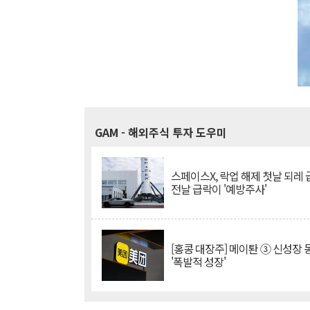
GAM
- 해외주식 투자 도우미
스페이스X, 락업 해제 첫날 되레 급
전날 급락이 '예방주사'
[홍콩 대장주] 메이퇀 ③ 신성장
'폭발적 성장'