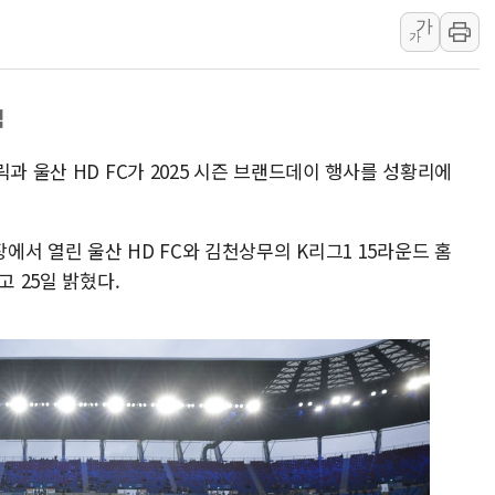
가
장동혁 "규제와 대출 풀
가
[속보] 종합특검, '尹 관
AI에 승부 건 네이버…내
석
日, 4~6월 105조원 환시 
오렌지플래닛 창업재단, 
과 울산 HD FC가 2025 시즌 브랜드데이 행사를 성황리에
경찰, '300억대 사기 혐
서 열린 울산 HD FC와 김천상무의 K리그1 15라운드 홈
고 25일 밝혔다.