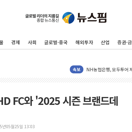
전남광주 화정역 인근 도로
청도 문수리 야산서 산불 
'해병 순직 책임' 임성근 
울
경제
사회
글로벌·중국
해외투자
산업
증권·
헥토이노베이션, 상반기 매
우리은행, 고창해상풍력에 
NH농협은행, 모두투어 
민병덕 "오늘 67개 점포
속보
하나금융이 쏘아 올린 CI
종합특검, '尹 관저 이전 
코스피·코스닥 오전 동반
D FC와 '2025 시즌 브랜드데
'입추'인데 연일 찜통더
"최대 2시간 앞서 침수 
유니슨 "국내생산세액공제
25년05월25일 13:03
창호 교체하다 난간 무너