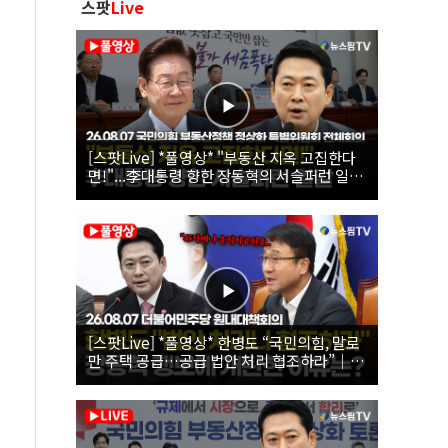
스팟
Live
[스팟Live] *풀영상* "부동산 지옥 고집한다
면!"...李대통령 향한 장동혁의 서슬퍼런 일갈
| 26.08.07 국민의힘 부동산정책 정상화 특별
위원회 전체회의
[스팟Live] *풀영상* 한병도 “국민의힘, 말로
만 주택 공급…공급 법안 처리 협조하라”｜
26.08.07 더불어민주당 원내대책회의