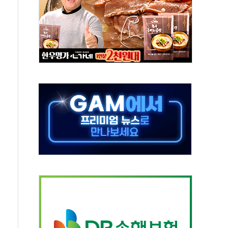
고 재개발·재건축 촉진하는 것이 부동산 정상화"
저 이전 감사 무마' 유병호 감사위원 구속 기소
년 AI 팩토리 매출 본격화
개입...4월 말 '56조원' 사상 최대
스타트업 지원 프로그램 성료
의' 차가원 대표 구속 송치