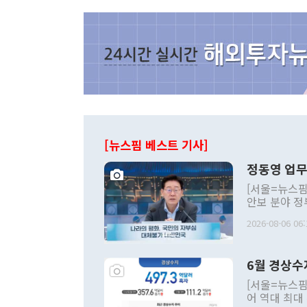
[뉴스핌 베스트 기사]
정동영 업무
[서울=뉴스핌
안보 분야 정
평화공존 발전
2026-08-06 06:
발언 중에는 
언한 것이 있
령은 공개적으
6월 경상수
주의적 희망에
관의 대북 정
[서울=뉴스핌
관 부처 장관
어 역대 최대
관의 무리한 