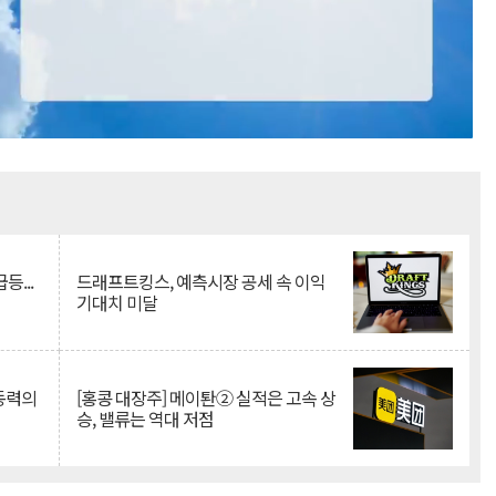
Mute
등...
드래프트킹스, 예측시장 공세 속 이익
기대치 미달
 동력의
[홍콩 대장주] 메이퇀② 실적은 고속 상
승, 밸류는 역대 저점