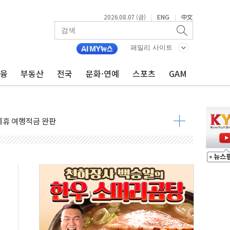
2026.08.07 (금)
ENG
中文
|
|
 4중 추돌…1명 심정지·5명 부상
진화 중...진화헬기 3대 투입
패밀리 사이트
전 사단장 항소심도 징역 3년
금융
부동산
전국
문화·연예
스포츠
GAM
출 첫 2000억원 돌파
4000억 금융 지원
제휴 여행적금 완판
 영업 재개...장바구니에 홈플러스 담아달라" 호소
FO, 금융지주 포용금융 조직개편 신호탄
감사 무마' 유병호 구속 기소
 하락…내린 종목이 두 배 넘어
위…김성환 기후부 장관 "예측범위 벗어나도 즉시대응"
예측"…건설연, AI 위험기상 기술 개발
·인증제도 개선 수혜 기대"
져…대전서 50대 일용직 추락 사망