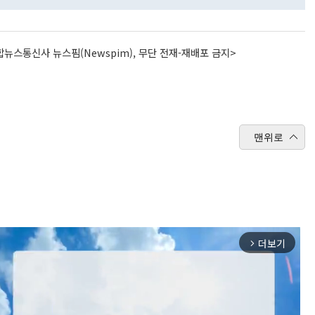
뉴스통신사 뉴스핌(Newspim), 무단 전재-재배포 금지>
맨위로
더보기
arrow_forward_ios