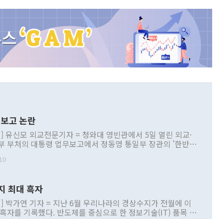
보고 논란
] 유신모 외교전문기자 = 청와대 영빈관에서 5일 열린 외교·
부 부처의 대통령 업무보고에서 정동영 통일부 장관의 '한반도
 구상'과 업무보고 발언이 논란을 빚고 있다. 이날 정 장관의
10
정부 내 조율을 거치지 않은 사안을 정책으로 추진하겠다고 공
는가 하면 사실 관계에 맞지 않은 설명도 있었다. 이재명 대통
로 신중을 기해 달라고 경고했고, 조현 외교부 장관은 '이상
지 최대 흑자
 근거한 비현실적 구상'이라는 비판을 내놨다. 그동안 정 장
책 관련 발언이 물의를 빚은 적은 여러 번 있지만 대통령과 유
] 박가연 기자 = 지난 6월 우리나라의 경상수지가 전월에 이
이 공개적으로 부정적 입장을 표명한 것은 이례적이다. 정 장
 흑자를 기록했다. 반도체를 중심으로 한 정보기술(IT) 품목 수
대북 접근법과 월권을 제어해야 한다는 목소리도 높아지고 있