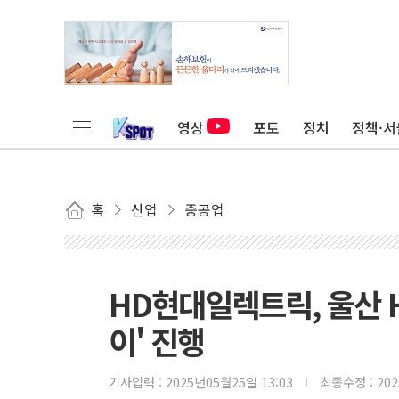
영상
포토
정치
정책·서
홈
산업
중공업
HD현대일렉트릭, 울산 H
이' 진행
기사입력 :
2025년05월25일 13:03
최종수정 :
20