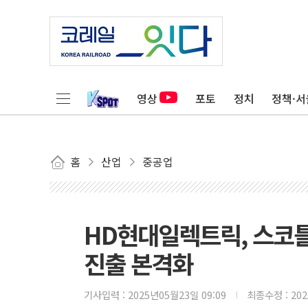
영상
포토
정치
정책·서
홈
산업
중공업
HD현대일렉트릭, 스코
진출 본격화
기사입력 :
2025년05월23일 09:09
최종수정 :
20