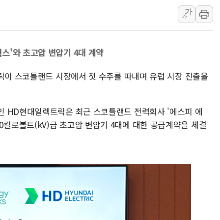
가
中 전방위 아파트 부양
가
인제 용대리 계곡서 수
동해시, 11~14일 '
스'와 초고압 변압기 4대 계약
강원 중·남부 동해안 
청양 밭에서 일하던 9
트릭이 스코틀랜드 시장에서 첫 수주를 따내며 유럽 시장 진출을
폭염에 車 운전면허 기
인 HD현대일렉트릭은 최근 스코틀랜드 전력회사 '에스피 에
와 400킬로볼트(kV)급 초고압 변압기 4대에 대한 공급계약을 체결