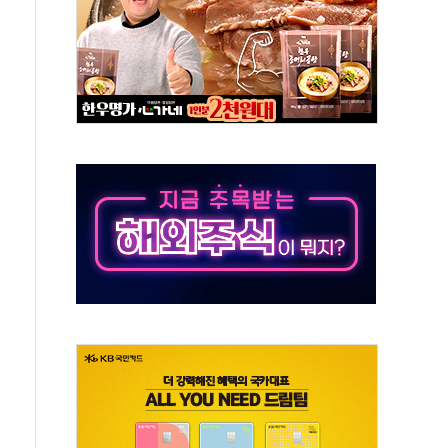
, 수도 베이징도 부동산 규제 철폐
위 상승으로 피서객 7명 고립…전원 구조
별똥별 멍' 운영…페르세우스 유성우 관측
시간당 50mm 이상 폭우…호우경보 발효
0대 숨져…온열질환 여부 조사
능시험 오전 집중 편성…체감온도 38도 넘으면 중단