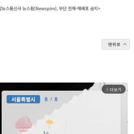
뉴스통신사 뉴스핌(Newspim), 무단 전재-재배포 금지>
맨위로
더보기
arrow_forward_ios