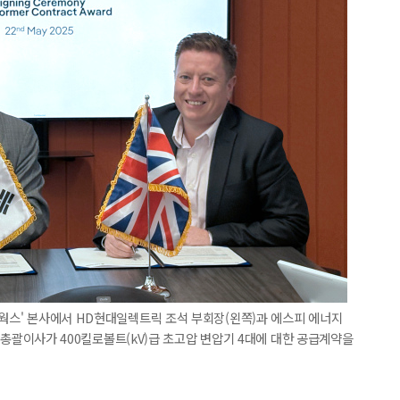
트웍스' 본사에서 HD현대일렉트릭 조석 부회장(왼쪽)과 에스피 에너지
 기술총괄이사가 400킬로볼트(kV)급 초고압 변압기 4대에 대한 공급계약을