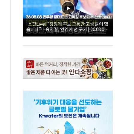
[스팟Live] “정청래 후보 그동안 고생 많이 했
습니다”…송영길, 연임에 선 긋기 | 26.08.08
더불어민주당 당대표·최고위원 후보 제주 합
동연설회