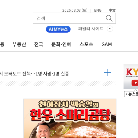
2026.08.08 (토)
ENG
中文
|
|
(8.10~8.14)
만지작…공습 한계·탄약 부족 현실화
패밀리 사이트
 최대 50㎜ 폭우…강원 동해안 강한 비 어어져
금융
부동산
전국
문화·연예
스포츠
GAM
…60대 환경미화원 수거차에 치여 사망
흉기 난동…60대 남성 2명 숨져
손해 보는 일 없게"…'결혼 페널티' 22개 과제 손본다
서 모터보트 전복…1명 사망·1명 실종
자 기림의 날 참석..."국제적 시민 연대로 목소리 내야"
질 중 실종 60대 나흘만에 숨진 채 발견
 흉기 살해 10대 아들 체포
 '뻔뻔' 받아친 정청래…제주 연설서 신경전 고조
재검토 지시…與 "적극 환영"·野 "졸속 국정"
주의보…10일까지 최대 3.5m 높은 물결
사망 23명…정부, 비상대응기구 가동