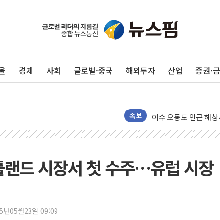
이번주 국내 주요 금융일정
美, 이란전 출구전략 
강릉·동해·삼척 시간당
울
경제
사회
글로벌·중국
해외투자
산업
증권·
폐기물 수거하다 참변
서울 중랑구 주택가서 
李대통령 "결혼 때문에 
여수 오동도 인근 해상
속보
추미애, '위안부' 피해
인천 선재도 갯벌서 해루
인천서 말다툼 중 어머니
틀랜드 시장서 첫 수주…유럽 시장
'화합' 꺼낸 김민석에
李대통령, ISA 개편 
동해중부 전 해상 풍랑
25년05월23일 09:09
연일 폭염에 온열질환 