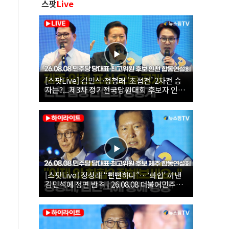
스팟
Live
[스팟Live] 김민석·정청래 ‘초접전’ 2차전 승
자는?...제3차 정기전국당원대회 후보자 인천
합동연설회 생중계 | 26.08.08
[스팟Live] 정청래 “뻔뻔하다”…‘화합’ 꺼낸
김민석에 정면 반격 | 26.08.08 더불어민주당
당대표·최고위원 후보 제주 합동연설회