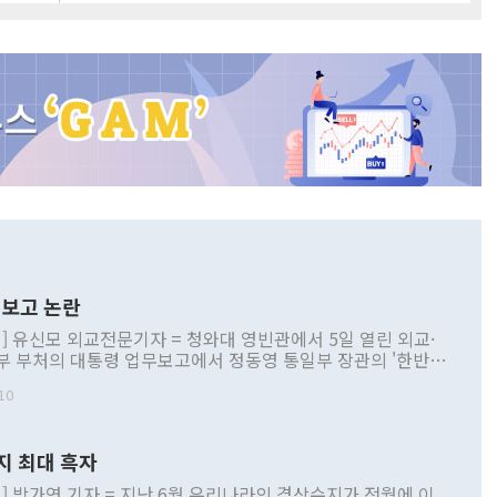
보고 논란
] 유신모 외교전문기자 = 청와대 영빈관에서 5일 열린 외교·
부 부처의 대통령 업무보고에서 정동영 통일부 장관의 '한반도
 구상'과 업무보고 발언이 논란을 빚고 있다. 이날 정 장관의
10
정부 내 조율을 거치지 않은 사안을 정책으로 추진하겠다고 공
는가 하면 사실 관계에 맞지 않은 설명도 있었다. 이재명 대통
로 신중을 기해 달라고 경고했고, 조현 외교부 장관은 '이상
지 최대 흑자
 근거한 비현실적 구상'이라는 비판을 내놨다. 그동안 정 장
책 관련 발언이 물의를 빚은 적은 여러 번 있지만 대통령과 유
] 박가연 기자 = 지난 6월 우리나라의 경상수지가 전월에 이