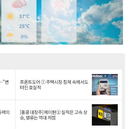
Mute
…"변
프론트도어 ① 주택시장 침체 속에서도
터진 호실적
 동력의
[홍콩 대장주] 메이퇀② 실적은 고속 상
승, 밸류는 역대 저점