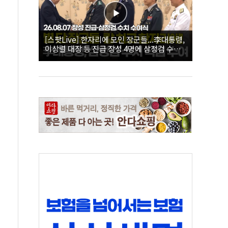
[스팟Live] 한자리에 모인 장군들...李대통령,
이상렬 대장 등 진급 장성 4명에 삼정검 수치
직접 수여｜26.08.07 장성 진급·삼정검 수치
수여식