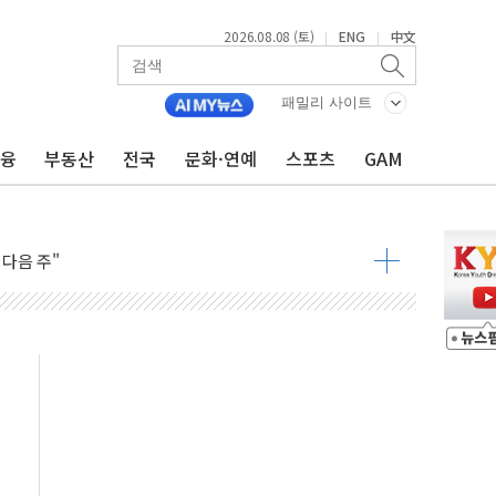
2026.08.08 (토)
ENG
中文
|
|
패밀리 사이트
금융
부동산
전국
문화·연예
스포츠
GAM
동결 전망 우세
체결… 이스라엘·이란 위협에 맞설 자체 억지력 강화
 다음 주"
령…트럼프 제동
 이상 '올스톱'… 美 해상봉쇄 영향
개입했나" 촉각
용 쇼크에 반도체주 '활짝'
우려 후퇴…나스닥 선물 1%대 상승
…9월 금리 인상 기대 후퇴
체결
라우드플레어·태양광주↑ VS 트레이드데스크·웬디스↓