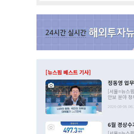
[뉴스핌 베스트 기사]
정동영 업무
[서울=뉴스핌
안보 분야 정
평화공존 발전
2026-08-06 06:
발언 중에는 
언한 것이 있
령은 공개적으
6월 경상수
주의적 희망에
관의 대북 정
[서울=뉴스핌