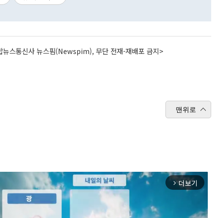
뉴스통신사 뉴스핌(Newspim), 무단 전재-재배포 금지>
맨위로
더보기
arrow_forward_ios