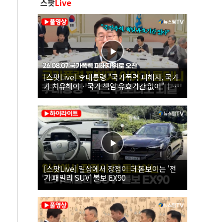
스팟
Live
[스팟Live] 李대통령 "국가폭력 피해자, 국가
가 치유해야…국가 책임 유효기간 없어"｜
26.08.07 국가폭력 피해자 위로 오찬
[스팟Live] 일상에서 장점이 더 돋보이는 '전
기 패밀리 SUV' 볼보 EX90