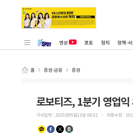
영상
포토
정치
정책·서
홈
증권·금융
증권
로보티즈, 1분기 영업익
기사입력 :
2025년05월13일 08:52
최종수정 :
20