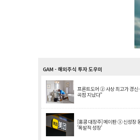
GAM
- 해외주식 투자 도우미
프론트도어 ② 사상 최고가 경신
곡점 지났다"
[홍콩 대장주] 메이퇀 ③ 신성장
'폭발적 성장'