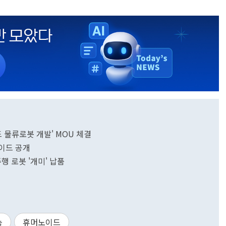
물류로봇 개발' MOU 체결
노이드 공개
행 로봇 '개미' 납품
능
휴머노이드