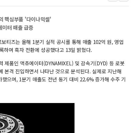
보훈부, 미 DPAA와 MOU… "6·25 미군 실
트럼프 "금리 내려야"…파월 때와 달리 워시엔
봇의 핵심부품 '다이나믹셀'
특정 정치인 측근 포항시 정책특보 내정설...포
에이터 매출 급증
李 "해남 태양광, 대한민국 다음 100년 밑거
보티즈는 올해 1분기 실적 공시를 통해 매출 102억 원, 영업
李 대통령, '6시간 마라톤 부동산 2차 회의'
 기록하며 흑자 전환에 성공했다고 13일 밝혔다.
트럼프, 中 겨냥 폴리실리콘 관세 15% 부과
[사진] 빈살만과 에르도안의 만남
제품인 액츄에이터(DYNAMIXEL) 및 감속기(DYD) 등 로봇
이란와이어 "이란 최고지도자 위독…곧 사망
에 본격 진입하면서 나타난 것으로 분석된다. 실제로 지난해
으며, 1분기 매출도 전년 동기 대비 22.6% 증가해 수주 기
남동발전, 해남군에 국내 최대 규모 400MW 