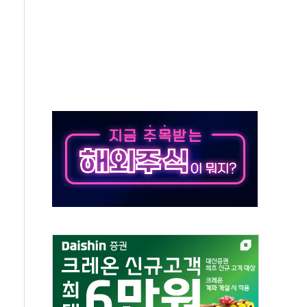
종자 7359명 끝까지 찾겠다"
 톤 낮춰
항시 '시끌'
름…수도권 집중 완화 전환점"
 주재… "전폭적 공급 확대·속도전 총력"
…美 태양광주 급등
해도 놀랍지 않아"
태양광 착공…여의도 1.6배 규모