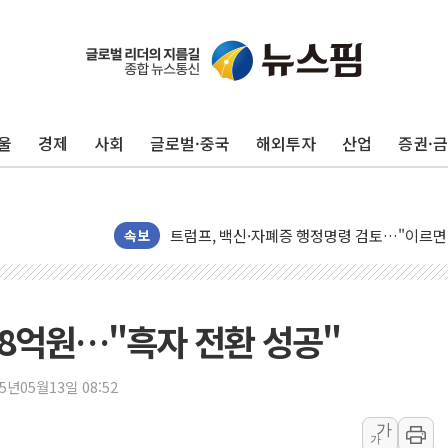
울
경제
사회
글로벌·중국
해외투자
산업
증권·
미 연준 매파 기세 꺾이나…고용 감소에 9월 
[종합] 이슬람 수니파 3국, '공동방위협정' 
트럼프, 백신·자폐증 행정명령 검토…"이르면
美 항소법원, 백악관 무도회장 공사 중단 명
속보
이란 핵심 원유 수출항 '하르그섬', 최근 1주일
美 고용 쇼크에 엔화 장중 급등…시장은 "또 
[AI MY 뉴스] 뉴욕 반도체주 프리뷰...美 고
 8억원…"흑자 전환 성공"
뉴욕증시 프리뷰, 美 고용 쇼크에 금리 인상 
[종합] 美 7월 고용 2만3000명 감소 '쇼크'
25년05월13일 08:52
[사진] 이슬람 수니파 3개국, 공동방위협정 
가
가
뉴욕증시 개장 전 특징주...아틀라시안·클