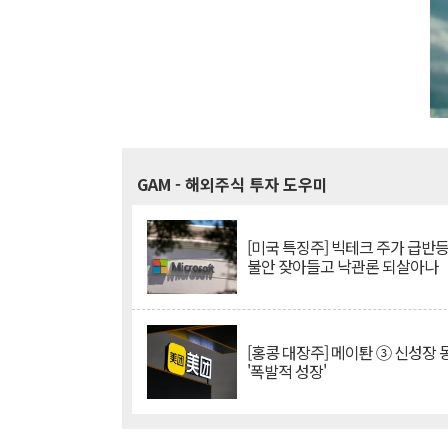
GAM
- 해외주식 투자 도우미
[미국 특징주] 빅테크 주가 급반등..
불안 잦아들고 낙관론 되살아나
[홍콩 대장주] 메이퇀 ③ 신성장
'폭발적 성장'