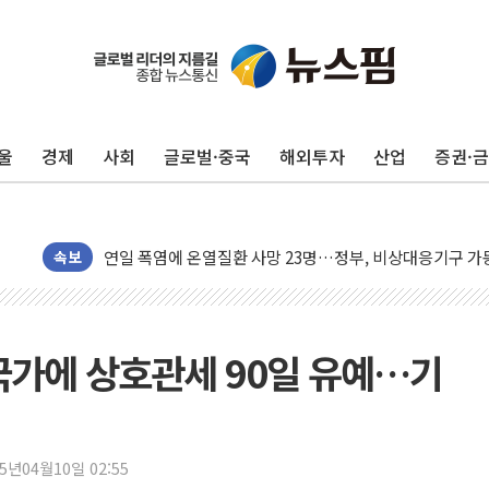
울
경제
사회
글로벌·중국
해외투자
산업
증권·
李대통령, ISA 개편 재검토 지시…與 "적극 환영"·野 "졸
동해중부 전 해상 풍랑주의보…10일까지 최대 3.5m 높은
연일 폭염에 온열질환 사망 23명…정부, 비상대응기구 가
속보
中 전방위 아파트 부양, 수도 베이징도 부동산 규제 철폐
인제 용대리 계곡서 수위 상승으로 피서객 7명 고립…전원
동해시, 11~14일 '별똥별 멍' 운영…페르세우스 유성우 
 국가에 상호관세 90일 유예…기
강원 중·남부 동해안 시간당 50mm 이상 폭우…호우경보
청양 밭에서 일하던 90대 숨져…온열질환 여부 조사
폭염에 車 운전면허 기능시험 오전 집중 편성…체감온도 3
25년04월10일 02:55
李대통령, 'ISA·주가누르기 방지법' 전면 재검토 지시