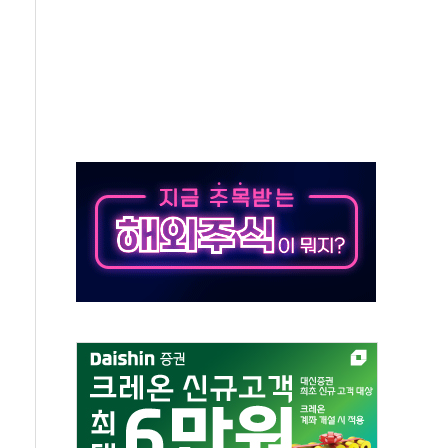
해소될 듯
것"
지대' 우려
타진
청래 '격차 확대'
최고치
 요구
낮아지며 상승… STOXX 600 지수는 나흘 연속 최고치