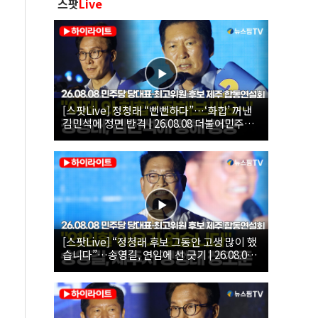
스팟
Live
[스팟Live] 정청래 “뻔뻔하다”…‘화합’ 꺼낸
김민석에 정면 반격 | 26.08.08 더불어민주당
당대표·최고위원 후보 제주 합동연설회
[스팟Live] “정청래 후보 그동안 고생 많이 했
습니다”…송영길, 연임에 선 긋기 | 26.08.08
더불어민주당 당대표·최고위원 후보 제주 합
동연설회