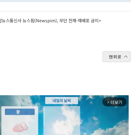
뉴스통신사 뉴스핌(Newspim), 무단 전재-재배포 금지>
맨위로
더보기
arrow_forward_ios