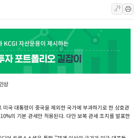
가
'호우 특보' 경북 울진 시간당 20~30mm 강한 비...가뭄 
가
주말 무더위·열대야 지속…내륙 곳곳 소나기
오세훈 "용산공원 주택 검토, 민주당 스스로 원칙 뒤집는 
충북 주말 무더위 지속…청주·진천 35도, 곳곳 소나기
10월 보완수사권 폐지·공소청 출범…피해자들 '범죄 사각
한상협, 업계 개인정보 보안 새판 짠다…'자율규제단체' 
민주당, 오늘 제주·인천 경선 발표...김민석 '재역전' vs 정
뉴욕증시, 고용 쇼크에 금리 인상 우려 후퇴…S&P500 
트럼프, 쿡 연준 이사 해임 재추진…"26일까지 의혹 소명"
 인상
유럽증시, 美 고용 예상 밖 부진에 연준 금리 인상 가능성 
럼프 미국 대통령이 중국을 제외한 국가에 부과하기로 한 상호관
 10%의 기본 관세만 적용된다. 다만 보복 관세 조치를 발표한
미디어 트루스소셜을 통해 "75개 이상의 국가가 미국 대표들