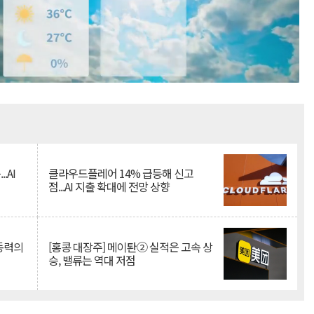
Mute
.AI
클라우드플레어 14% 급등해 신고
점...AI 지출 확대에 전망 상향
 동력의
[홍콩 대장주] 메이퇀② 실적은 고속 상
승, 밸류는 역대 저점