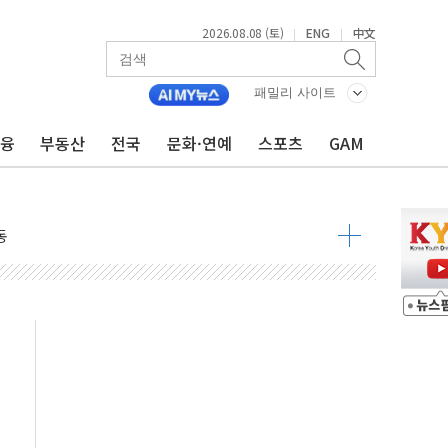
2026.08.08 (토)
ENG
中文
|
|
패밀리 사이트
금융
부동산
전국
문화·연예
스포츠
GAM
속 국정"
 물결
동
 구조
관측
 발효
8도 넘으면 중단