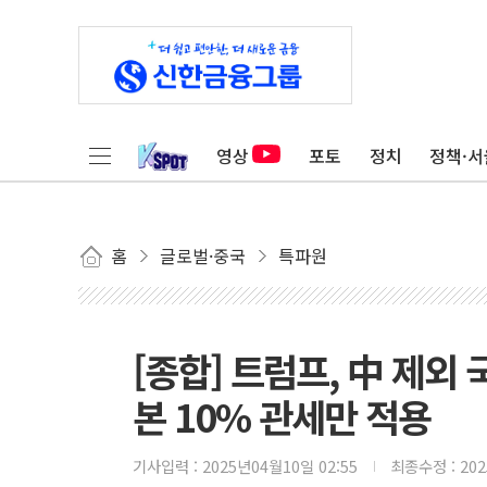
영상
포토
정치
정책·서
홈
글로벌·중국
특파원
[종합] 트럼프, 中 제외
본 10% 관세만 적용
기사입력 :
2025년04월10일 02:55
최종수정 :
20