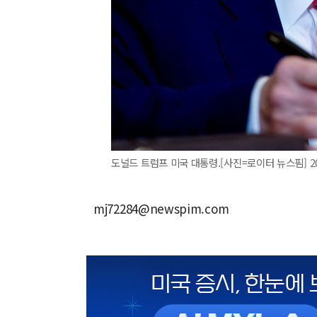
도널드 트럼프 미국 대통령.[사진=로이터 뉴스핌] 2025
mj72284@newspim.com