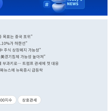
종 목표는 중국 포위"
..10%가 하한선"
…中 주식 상장폐지 가능성"
로 美경기침체 가능성 높아져"
관세 부과키로… 트럼프 관세에 첫 대응
" 가짜뉴스에 뉴욕증시 급등락
500지수
상호관세