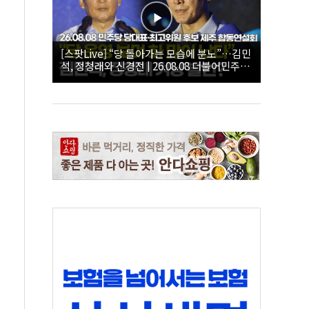
[스팟Live] “당 돌아가는 모습에 분노”…김민
석, 정청래와 신경전 | 26.08.08 더불어민주당
당대표·최고위원 후보 제주 합동연설회