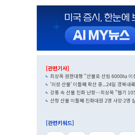
[관련기사]
최상목 권한대행 "산불로 산림 6000㏊ 이상
'의성 산불' 이틀째 확산 중...24일 경북내
강풍 속 산불 진화 난항…최상목 "헬기 105
산청 산불 이틀째 진화대원 2명 사망·2명
[관련키워드]