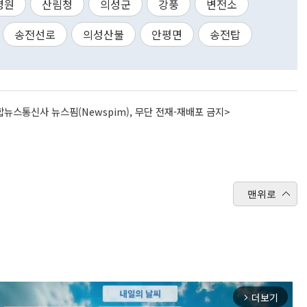
병원
산림청
의성군
강풍
변전소
송전선로
의성산불
안평면
송전탑
뉴스통신사 뉴스핌(Newspim), 무단 전재-재배포 금지>
맨위로
더보기
arrow_forward_ios