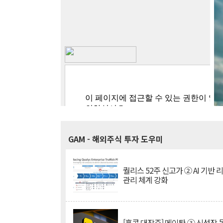
GAM
- 해외주식 투자 도우미
퀄리스 52주 신고가 ② AI 기반 
관리 체계 강화
[홍콩 대장주] 메이퇀 ③ 신성장