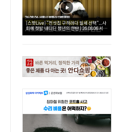
[스팟Live] "전셋집 구하려다 월세 선택"...사
회에 첫발 내디딘 청년의 한탄 | 26.08.06 서울
시 부동산 대토론회