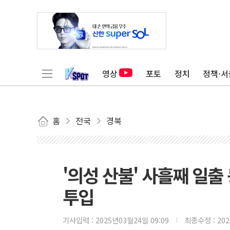
영상
포토
정치
정책·서
홈
전국
경북
'의성 산불' 사흘째 일출
투입
기사입력 :
2025년03월24일 09:09
최종수정 :
20