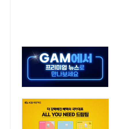
야, 경쟁상대 中과 비교해야"
하는 '선봉'의 대민 봉사
미사일 1발 발사… 올해 10번째·42일 만 도발
 새 안보 위기… 반군·마약카르텔이 습득해 전투 활용
어선 구조
무해한 표면 부식 물질"
분만에 진화...외국인 노동자 숨져
즌2