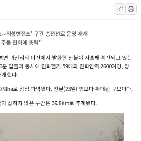
가
김정관 산업부 장관 "주 52시간 손봐
가
해군 1함대 창설 80주년…지역과 함께
[3보] 북, 원산서 동해로 단거리 탄도
전소∼의성변전소' 구간 송전선로 운영 재개
우크라 드론 전술, 중남미 콜롬비아에
 주불 진화에 총력"
동해해경, 독도 해상서 부유물 감긴 
주한미군 "오산기지 누출, 백린 아닌 
 안평면 괴산리의 야산에서 발화한 산불이 사흘째 확산되고 있는
구미 폐염산처리업체서 불 2시간30여
0분 일출과 동시에 진화헬기 59대와 진화인력 2600여명, 장
재개했다.
해군과 함께하는 '불금전파, 송정' 시
8ha로 잠정 파악됐다. 전날(23일) 밤보다 확대된 규모이다.
길이 잡히지 않은 구간은 39.8km로 추계됐다.