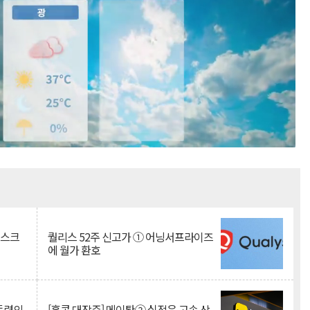
Mute
리스크
퀄리스 52주 신고가 ① 어닝서프라이즈
에 월가 환호
 동력의
[홍콩 대장주] 메이퇀② 실적은 고속 상