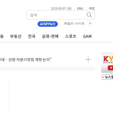
2026.08.07 (금)
ENG
中文
|
|
패밀리 사이트
 나토 회원국 공격 검토… 거짓 깃발 작전"
금융
부동산
전국
문화·연예
스포츠
GAM
재회…로봇·AI 데이터센터·모빌리티 구체화
·아이온큐·도어대시↑ VS 샌디스크·피그마·앱러빈↓
 반대…상법·자본시장법 개정 논의"
 차익실현 속 혼조세...웨스턴디지털·샌디스크↓
에 긴급 안보 점검회의
호르무즈 재개방 기대에 강세
조까지, 상승...호실적 보고 기업 상승세 뚜렷
인 '사파리' 공격… 시민들 공포감 극대화 전략
' 임시 주총 기대감에 홀로 상한가…마진 잔액은 사상 최고
버리지 위험수위…숨은 차입이 더 큰 변수"
대응 1단계 진압 중