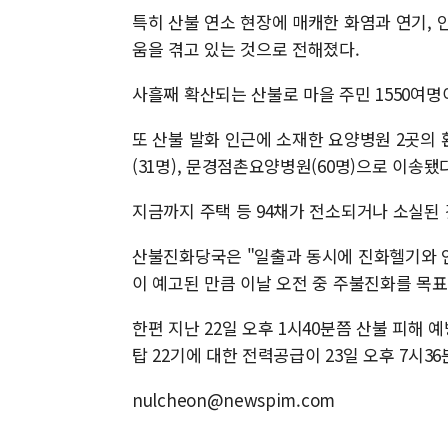
특히 산불 연소 현장에 매캐한 화염과 연기,
움을 겪고 있는 것으로 전해졌다.
사흘째 확산되는 산불로 마을 주민 1550여
또 산불 발화 인근에 소재한 요양병원 2곳의 
(31명), 문경점촌요양병원(60명)으로 이송됐다
지금까지 주택 등 94채가 전소되거나 소실된
산불진화당국은 "일출과 동시에 진화헬기와 인
이 예고된 만큼 이날 오전 중 주불진화를 목
한편 지난 22일 오후 1시40분쯤 산불 피
탑 22기에 대한 전력공급이 23일 오후 7시
nulcheon@newspim.com