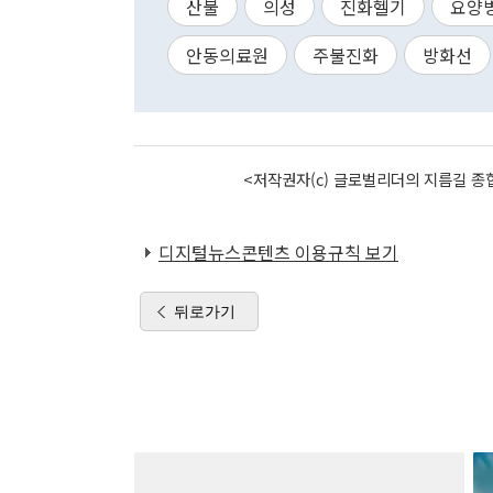
산불
의성
진화헬기
요양
안동의료원
주불진화
방화선
<저작권자(c) 글로벌리더의 지름길 종합
디지털뉴스콘텐츠 이용규칙 보기
뒤로가기