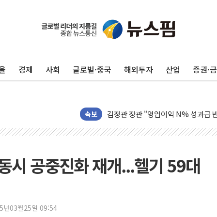
리투아니아 국방 "러, 우크라 드론으로
울
경제
사회
글로벌·중국
해외투자
산업
증권·
구광모, 내주 실리콘밸리서 젠슨 황 
뉴욕증시 개장 전 특징주...모더나
김정관 장관 "영업이익 N% 성과급
뉴욕증시 프리뷰, 미 주가선물 AI주
속보
청와대, 북한 단거리 탄도미사일 발사
금값 7주 만에 최고…美 고용 둔화·
[인도증시] 중동 긴장 완화에 실적 호
 동시 공중진화 재개...헬기 59대
러, 1인칭시점 드론으로 우크라 민간
[베트남 증시] 지수 하락 속 'DGC
'월가의 황제' 다이먼 "금융시장 레
25년03월25일 09:54
양주 섬유염색공장서 화재 1명 중상…