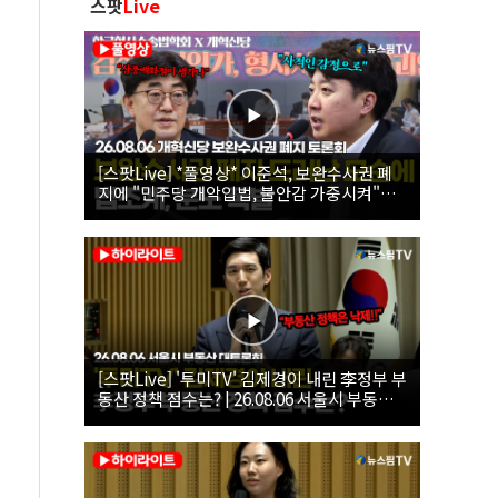
스팟
Live
[스팟Live] *풀영상* 이준석, 보완수사권 폐
지에 "민주당 개악입법, 불안감 가중시켜"｜
26.08.06 개혁신당 보완수사권 폐지 토론회
[스팟Live] '투미TV' 김제경이 내린 李정부 부
동산 정책 점수는? | 26.08.06 서울시 부동산
대토론회