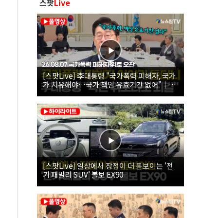
스팟
Live
[스팟Live] 李대통령 "국가폭력 피해자, 국가
가 치유해야…국가 책임 유효기간 없어"｜
26.08.07 국가폭력 피해자 위로 오찬
[스팟Live] 일상에서 장점이 더 돋보이는 '전
기 패밀리 SUV' 볼보 EX90