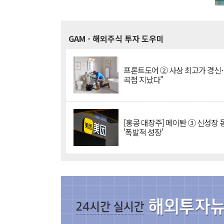
GAM
- 해외주식 투자 도우미
프론트도어 ② 사상 최고가 경신
곡점 지났다"
[홍콩 대장주] 메이퇀 ③ 신성장
'폭발적 성장'