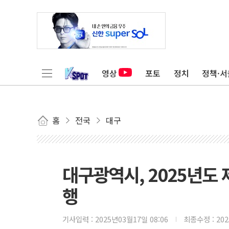
영상
포토
정치
정책·서
홈
전국
대구
대구광역시, 2025년도
행
기사입력 :
2025년03월17일 08:06
최종수정 :
20