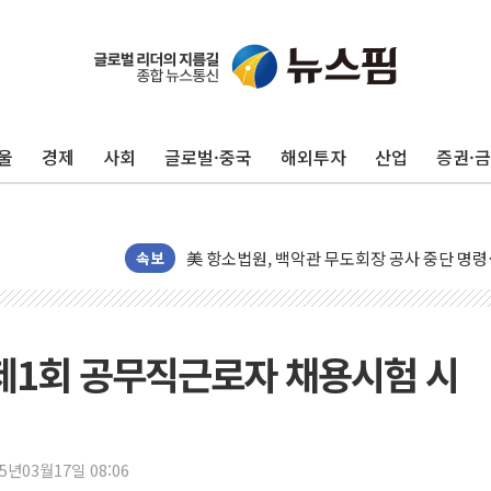
울
경제
사회
글로벌·중국
해외투자
산업
증권·
[종합] 이슬람 수니파 3국, '공동방위협정' 
트럼프, 백신·자폐증 행정명령 검토…"이르면
美 항소법원, 백악관 무도회장 공사 중단 명
이란 핵심 원유 수출항 '하르그섬', 최근 1주일
속보
美 고용 쇼크에 엔화 장중 급등…시장은 "또 
[AI MY 뉴스] 뉴욕 반도체주 프리뷰...美 고
뉴욕증시 프리뷰, 美 고용 쇼크에 금리 인상 
 제1회 공무직근로자 채용시험 시
[종합] 美 7월 고용 2만3000명 감소 '쇼크'
[사진] 이슬람 수니파 3개국, 공동방위협정 
뉴욕증시 개장 전 특징주...아틀라시안·클
25년03월17일 08:06
보훈부, 미 DPAA와 MOU… "6·25 미군 실