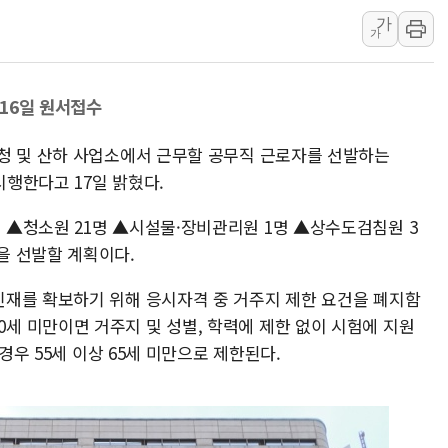
가
트럼프 "금리 내려야"…파월 때와 달리 워시엔
가
특정 정치인 측근 포항시 정책특보 내정설...포
李 "해남 태양광, 대한민국 다음 100년 밑거
~16일 원서접수
李 대통령, '6시간 마라톤 부동산 2차 회의'
트럼프, 中 겨냥 폴리실리콘 관세 15% 부과
청 및 산하 사업소에서 근무할 공무직 근로자를 선발하는
[사진] 빈살만과 에르도안의 만남
시행한다고 17일 밝혔다.
이란와이어 "이란 최고지도자 위독…곧 사망
▲청소원 21명 ▲시설물·장비관리원 1명 ▲상수도검침원 3
남동발전, 해남군에 국내 최대 규모 400MW 
을 선발할 계획이다.
[인도증시] 중동 불안 속 유가 상승에 소폭 하락
재를 확보하기 위해 응시자격 중 거주지 제한 요건을 폐지함
이상 60세 미만이면 거주지 및 성별, 학력에 제한 없이 시험에 지원
경우 55세 이상 65세 미만으로 제한된다.