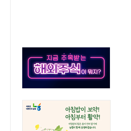
 톤 낮춰
항시 '시끌'
름…수도권 집중 완화 전환점"
 주재… "전폭적 공급 확대·속도전 총력"
…美 태양광주 급등
해도 놀랍지 않아"
태양광 착공…여의도 1.6배 규모
...금융주 낙폭 커