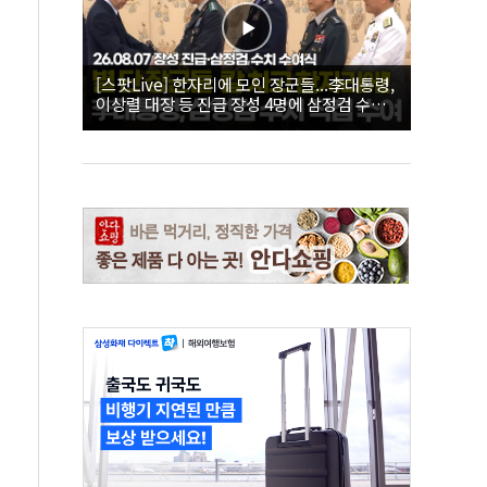
[스팟Live] 한자리에 모인 장군들...李대통령,
이상렬 대장 등 진급 장성 4명에 삼정검 수치
직접 수여｜26.08.07 장성 진급·삼정검 수치
수여식