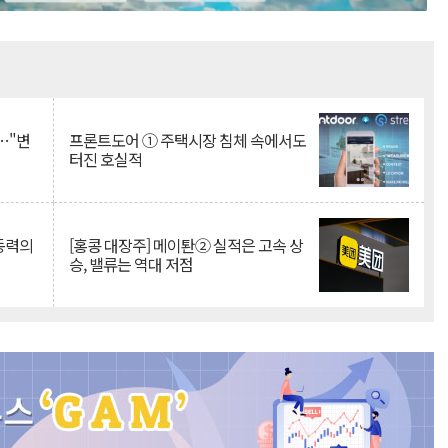
Mute
…"변
프론트도어 ① 주택시장 침체 속에서도
터진 호실적
 동력의
[홍콩 대장주] 메이퇀② 실적은 고속 상
승, 밸류는 역대 저점