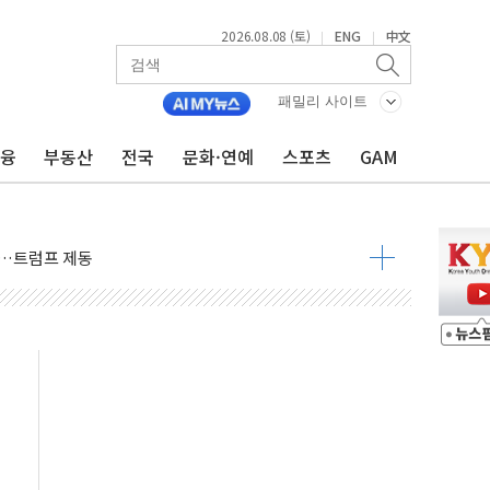
2026.08.08 (토)
ENG
中文
|
|
패밀리 사이트
금융
부동산
전국
문화·연예
스포츠
GAM
체결… 이스라엘·이란 위협에 맞설 자체 억지력 강화
 다음 주"
령…트럼프 제동
 이상 '올스톱'… 美 해상봉쇄 영향
개입했나" 촉각
용 쇼크에 반도체주 '활짝'
우려 후퇴…나스닥 선물 1%대 상승
…9월 금리 인상 기대 후퇴
체결
라우드플레어·태양광주↑ VS 트레이드데스크·웬디스↓
종자 7359명 끝까지 찾겠다"