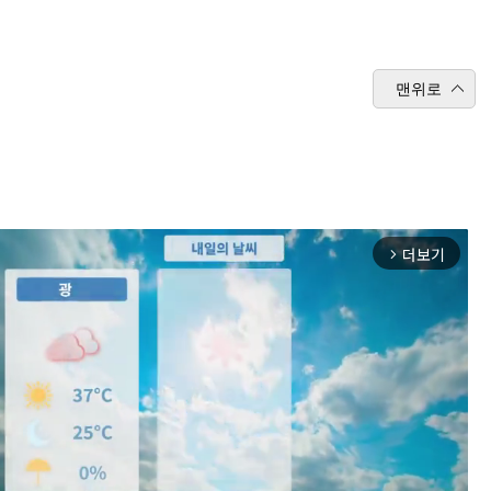
맨위로
더보기
arrow_forward_ios