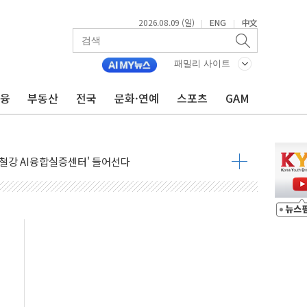
2026.08.09 (일)
ENG
中文
|
|
패밀리 사이트
금융
부동산
전국
문화·연예
스포츠
GAM
고 발생…작업자 1명 숨져
철강 AI융합실증센터' 들어선다
대 숨진 채 발견...경찰, 조사 중
1.48%p' 차 선두 유지...金 46.01% vs 鄭 44.53%
기 당선...합산득표율 68.63%
해 10대 구속…범행 후 반려견도 죽여
 정청래에 승리…金 48.54% vs 鄭 44.40%
경선 결과...김민석 48.54% 정청래 44.40%
발표...김민석 47.37% 정청래 45.71% 송영길 6.92%
발표...정청래 47.82% 김민석 46.35% 송영길 5.83%