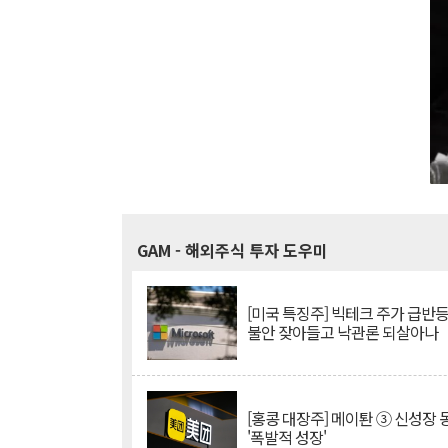
GAM
- 해외주식 투자 도우미
[미국 특징주] 빅테크 주가 급반등..
불안 잦아들고 낙관론 되살아나
[홍콩 대장주] 메이퇀 ③ 신성장
'폭발적 성장'