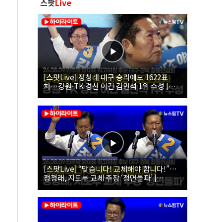
스팟
Live
[스팟Live] 정청래 대구 승리에도 1622표
차…강원·TK 경선 이긴 김민석 1위 수성 |
26.08.09 더불어민주당 당대표·최고위원 후
보 대구·경북 합동연설회
[스팟Live] “맞습니다! 교체해야 합니다!”…
정청래, 지도부 교체 주장 ‘정면돌파’ |
26.08.09 더불어민주당 당대표·최고위원 후
보 대구·경북 합동연설회