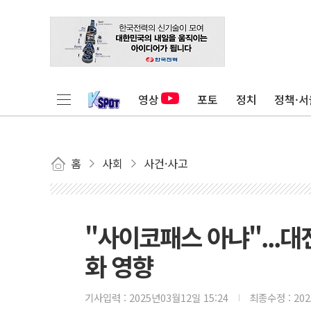
영상
포토
정치
정책·서
홈
사회
사건·사고
"사이코패스 아냐"...대
화 영향
기사입력 :
2025년03월12일 15:24
최종수정 :
20