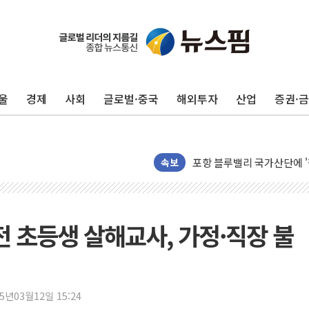
울
경제
사회
글로벌·중국
해외투자
산업
증권·
평택 진위면 공장서 질식사
포항 블루밸리 국가산단에 '
속보
상주 낙동강 선착장 하류서 50
[종합] 김민석, 정청래에 누적 '
민주당 경북도당위원장에 오중
전 초등생 살해교사, 가정·직장 불
인천서 말다툼 중 어머니 살
김민석, 강원·대구·경북 경선서
[속보] 민주, 강원·대구·경북 
[속보] 민주, 경북 경선 결과 
25년03월12일 15:24
[속보] 민주, 대구 경선 결과 