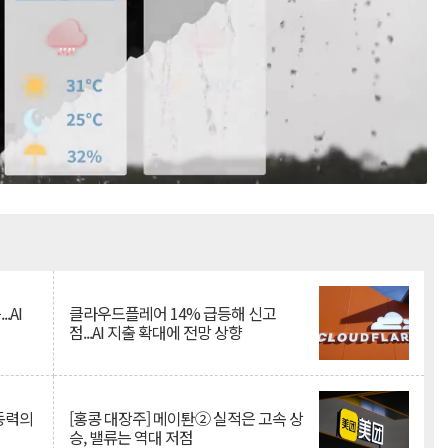
Mute
.AI
클라우드플레어 14% 급등해 신고
점...AI 지출 확대에 전망 상향
 동력의
[홍콩 대장주] 메이퇀② 실적은 고속 상
승, 밸류는 역대 저점