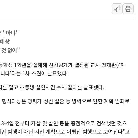
가
[속보] 민주, 강원 경선 결과 
가
정재헌 CEO, SKT 장기고
최태원, 노소영에 9440억
죄' 아냐"
하나금융, 명동 소상공인에 
 예상
인천시 광복절 현수막 '태
 것 없어"
병무청, 보충역 전면 손질…
초등학생 1학년을 살해해 신상공개가 결정된 교사 명재완(48·
홈플러스發 대형마트 판매,
니다'라는 1차 소견이 발표됐다.
윤준병·이해민 의원, '정부
'호우·산사태 주의보' 울진 
회를 열고 초등생 살인사건 수사 결과를 발표했다.
여야, 황희 '버스 하우스' 공
형사과장은 명씨가 정신 질환 등 병력으로 인한 계획 범죄로
3~4일 전부터 자살 및 살인 등을 중점적으로 검색했던 것으
발적인 범행이 아닌 사전 계획으로 이뤄진 범행으로 보여진다"고