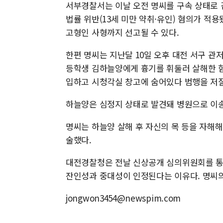
서부경찰서는 이날 오전 명씨를 구속 상태로 
법률 위반(13세 미만 약취·유인) 혐의가 적
고형인 사형까지 선고될 수 있다.
한편 명씨는 지난달 10일 오후 대전 서구 관
등학생 김하늘양에게 흉기를 휘둘러 살해한 혐
입하고 시청각실 창고에 숨어있다 범행을 저
하늘양은 심정지 상태로 발견돼 병원으로 이
명씨는 하늘양 살해 후 자신의 목 등을 자해
술했다.
대전경찰청은 전날 신상공개 심의위원회를 통해
잔인성과 중대성이 인정된다는 이유다. 명씨의
jongwon3454@newspim.com