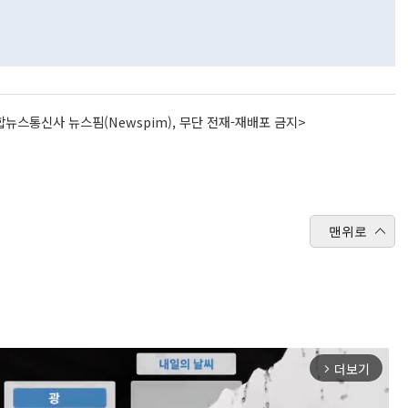
뉴스통신사 뉴스핌(Newspim), 무단 전재-재배포 금지>
맨위로
더보기
arrow_forward_ios