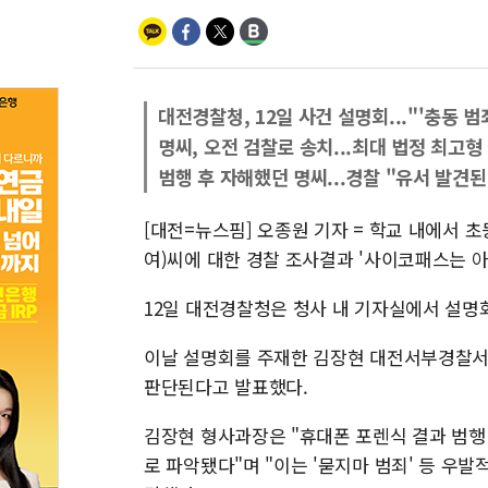
대전경찰청, 12일 사건 설명회..."'충동 범
명씨, 오전 검찰로 송치...최대 법정 최고형
범행 후 자해했던 명씨...경찰 "유서 발견된
[대전=뉴스핌] 오종원 기자 = 학교 내에서 
여)씨에 대한 경찰 조사결과 '사이코패스는 아
12일 대전경찰청은 청사 내 기자실에서 설명
이날 설명회를 주재한 김장현 대전서부경찰서 
판단된다고 발표했다.
김장현 형사과장은 "휴대폰 포렌식 결과 범행 
로 파악됐다"며 "이는 '묻지마 범죄' 등 우