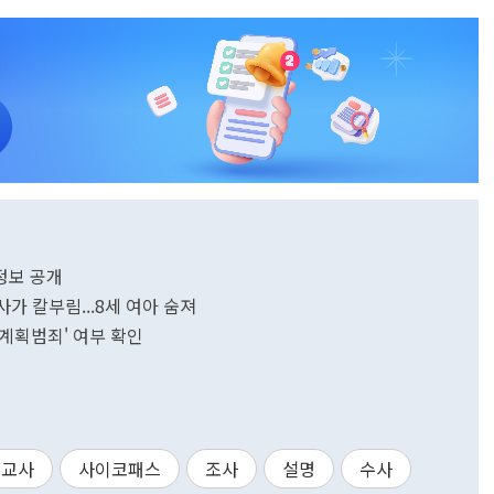
상정보 공개
사가 칼부림...8세 여아 숨져
'계획범죄' 여부 확인
교사
사이코패스
조사
설명
수사