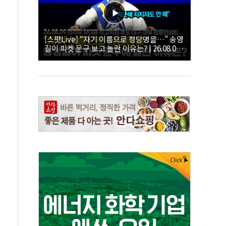
[스팟Live] “자기 이름으로 정당명을…” 송영
길이 피켓 문구 보고 놀란 이유는? | 26.08.09
더불어민주당 당대표·최고위원 후보 대구·경
북 합동연설회