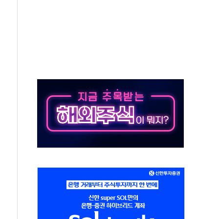
발표...김민석 50.30% 정청래 41.94% 송영길 7.76%
객 400명 맞이…"마음 잇는 시간 되길"
 지급 확정되나…재상고 앞두고 막판 셈법
'행복상자' 전달
극기 거꾸로' 논란…이틀만에 철거
 예술·체육요원 최대 33% 감축
 역대 최대폭 감소한 9.4%↓…유통업계 양극화 심화
 특사'로 콜롬비아 대통령 취임식 참석
시간당 30mm 강한 비...호우 피해 없어
방…野 "청년 우롱 기괴" vs 與 "송구한 해프닝"