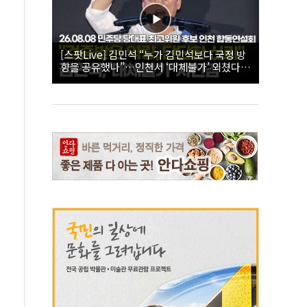
[스팟Live] 김민석 “누가 김민석보다 국정 방
향을 공유했나”…인천서 ‘대체불가’ 외쳤다 |
26.08.08 더불어민주당 당대표·최고위원 후
보 인천 합동연설회