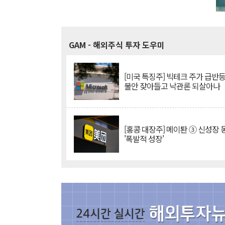
GAM
- 해외주식 투자 도우미
[미국 특징주] 빅테크 주가 급반등..
불안 잦아들고 낙관론 되살아나
[홍콩 대장주] 메이퇀 ③ 신성장
'폭발적 성장'