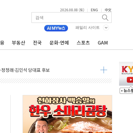
2026.08.08 (토)
ENG
中文
|
|
패밀리 사이트
금융
부동산
전국
문화·연예
스포츠
GAM
산사태 주의보'...경북도, 호우 피해·통제구간 없어
%p' 차 재역전 성공...金 45.42% vs 鄭 44.56%
·정청래·김민석 당대표 후보
 정청래에 승리...47.75% vs 42.08%
과 발표...김민석 47.75% 정청래 42.08%
표...김민석 45.09% 정청래 43.27% 송영길 11.63%
표...김민석 52.64% 정청래 39.89% 송영길 7.47%
0~8.14)
…공습 한계·탄약 부족 현실화