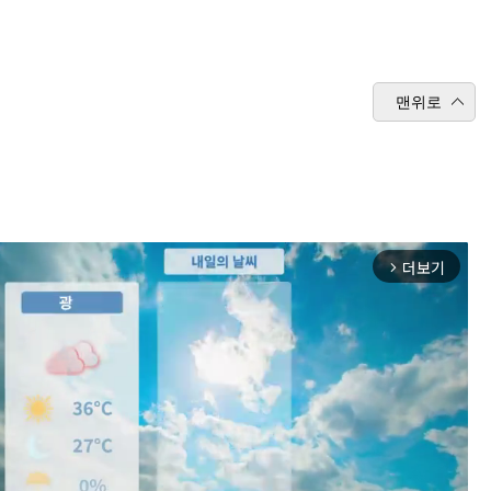
맨위로
더보기
arrow_forward_ios