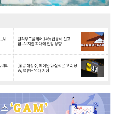
Mute
.AI
클라우드플레어 14% 급등해 신고
점...AI 지출 확대에 전망 상향
 동력의
[홍콩 대장주] 메이퇀② 실적은 고속 상
승, 밸류는 역대 저점