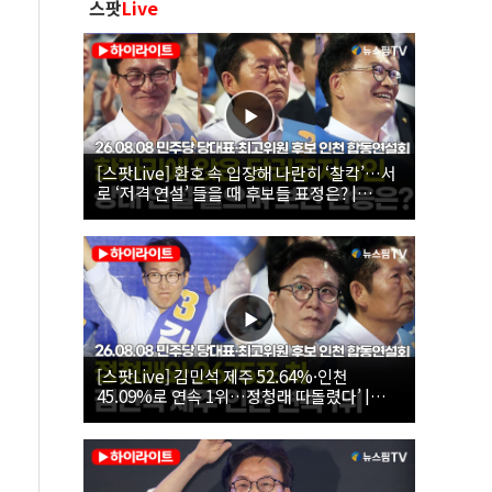
스팟
Live
[스팟Live] 환호 속 입장해 나란히 ‘찰칵’…서
로 ‘저격 연설’ 들을 때 후보들 표정은? |
26.08.08 더불어민주당 당대표·최고위원 후
보 인천 합동연설회
[스팟Live] 김민석 제주 52.64%·인천
45.09%로 연속 1위…정청래 따돌렸다’ |
26.08.08 더불어민주당 당대표·최고위원 후
보 인천 합동연설회