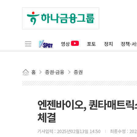
영상
포토
정치
정책·서
홈
증권·금융
증권
엔젠바이오, 퀀타매트릭스
체결
기사입력 :
2025년02월13일 14:50
최종수정 :
20