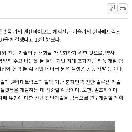
가
강릉·동해·삼척 시간당 최대 
가
폐기물 수거하다 참변…60대
서울 중랑구 주택가서 흉기 난
단 플랫폼 기업 엔젠바이오는 체외진단 기술기업 퀀타매트릭스
李대통령 "결혼 때문에 손해 
U)을 체결했다고 13일 밝혔다.
여수 오동도 인근 해상서 모
추미애, '위안부' 피해자 기림
와 진단 기술의 상용화를 가속화하기 위한 것으로, 양사
 협약의 주요 내용은 ▶ 혈액 기반 치매 조기진단 제품 개발 협
인천 선재도 갯벌서 해루질 중
 사업화 협력 ▶ AI 기반 데이터 분석 플랫폼 공동 개발 등이다.
인천서 말다툼 중 어머니 흉기
'화합' 꺼낸 김민석에 '뻔뻔
기술과 퀀타매트릭스의 혈액 기반 분자면역 진단 솔루션 기술
李대통령, ISA 개편 재검토 
 플랫폼을 개발하는 데 집중할 예정이다. 또한, 알츠하이머
한 치매 유형에 대한 신규 진단기술을 공동으로 연구개발할 계획