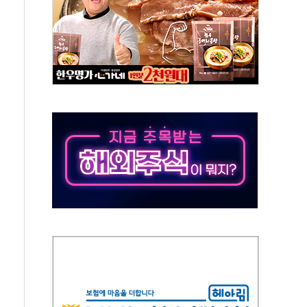
50㎜ 폭우…강원 동해안 강한 비 이어져
 환경미화원 수거차에 치여 사망
동…60대 남성 2명 숨져
보는 일 없게"…'결혼 페널티' 22개 과제 손본다
터보트 전복…1명 사망·1명 실종
의 날 참석..."국제적 시민 연대로 목소리 내야"
 실종 60대 나흘만에 숨진 채 발견
 살해 10대 아들 체포
' 받아친 정청래…제주 연설서 신경전 고조
지시…與 "적극 환영"·野 "졸속 국정"