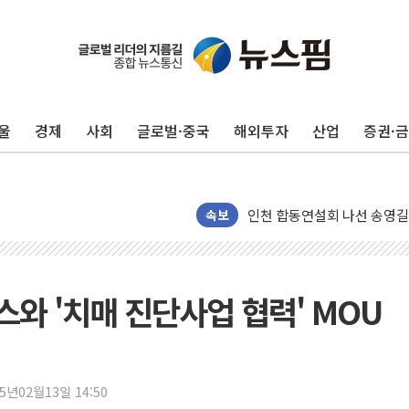
울
경제
사회
글로벌·중국
해외투자
산업
증권·
울진·영덕 '호우특보'-포항 '
[종합] 김민석, 정청래에 '0.86
인천 합동연설회 나선 송영길
속보
김민석, 2주차 제주·인천 경선서
인사하는 김민석 당대표 후보
[속보] 민주, 제주·인천 경선 결
와 '치매 진단사업 협력' MOU
[속보] 민주, 인천 경선 결과 발
[속보] 민주, 제주 경선 결과 발
이번주 국내 주요 금융일정(8.1
25년02월13일 14:50
美, 이란전 출구전략 만지작