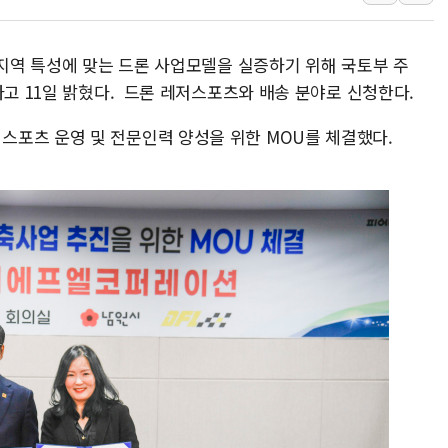
뉴욕증시 프리뷰, 美 고용 쇼크에 금리 인상 우려 후퇴…나
[종합] 美 7월 고용 2만3000명 감소 '쇼크'…9월 금리 인
 지역 특성에 맞는 드론 사업모델을 실증하기 위해 국토부 주
[사진] 이슬람 수니파 3개국, 공동방위협정 체결
다고 11일 밝혔다. 드론 레저스포츠와 배송 분야로 신청한다.
뉴욕증시 개장 전 특징주...아틀라시안·클라우드플레어
포츠 운영 및 전문인력 양성을 위한 MOU를 체결했다.
보훈부, 미 DPAA와 MOU… "6·25 미군 실종자 7359명
트럼프 "금리 내려야"…파월 때와 달리 워시엔 톤 낮춰