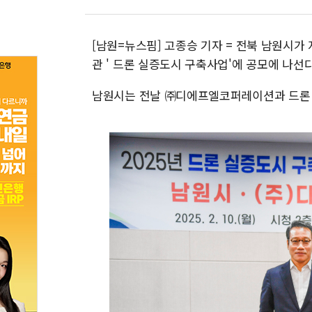
[남원=뉴스핌] 고종승 기자 = 전북 남원시가
관 ' 드론 실증도시 구축사업'에 공모에 나선
남원시는 전날 ㈜디에프엘코퍼레이션과 드론 스