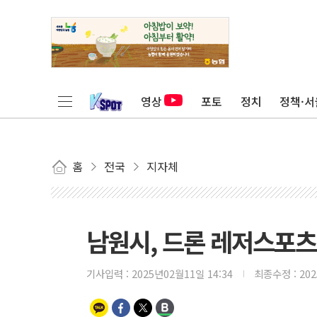
영상
포토
정치
정책·서
홈
전국
지자체
남원시, 드론 레저스포츠
기사입력 :
2025년02월11일 14:34
최종수정 :
20