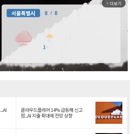
더보기
arrow_forward_ios
Mute
.AI
클라우드플레어 14% 급등해 신고
점...AI 지출 확대에 전망 상향