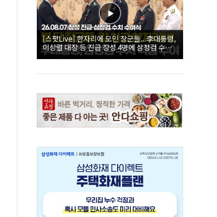
[스팟Live] 한자리에 모인 장군들...李대통령,
이상렬 대장 등 진급 장성 4명에 삼정검 수치
직접 수여｜26.08.07 장성 진급·삼정검 수치
수여식