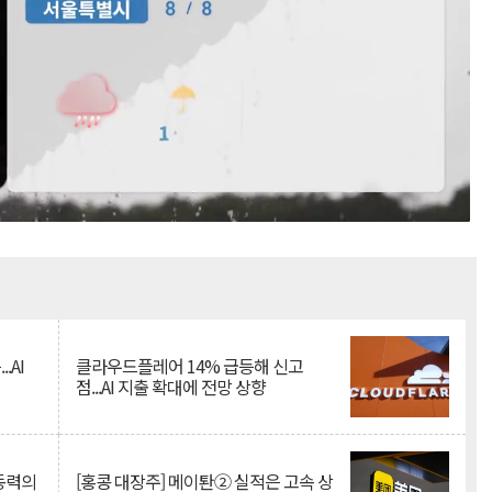
Mute
.AI
클라우드플레어 14% 급등해 신고
점...AI 지출 확대에 전망 상향
 동력의
[홍콩 대장주] 메이퇀② 실적은 고속 상