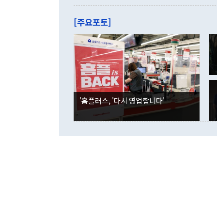
관은 업무보고
는 배당수입
주의에 근거한
줄면서 25억
[주요포토]
라며 "여러분
억1000만달
이 9월 러시
였던 올해 3
며 "정부 차
인의 해외투자
은 "그것은 
각각 증가했다
잘랐다. 정 
국인의 국내 
않았다는 점에
감소하며 전월
사합의 복원,
경신했다. 외
권이라는 지적
분기 말 만기
뒤 "여기 업
다. 내국인의
'홈플러스, '다시 영업합니다'
부의 한 소식
다. eoyn2@
를 거쳐 결정
련 부처 장관
하고 대통령의
한 문제"라고 지적했다. 이재명 대통령이
외교 국방 등
2026.08.05 ◆시대착오적 접근, 대북 인식 오류 더욱 문제인 것은 정 장관
의 이같은 주
실과 다른 인
격히 변화하고
못하고 있다는
되뇌는 것은 
법을 호도하고