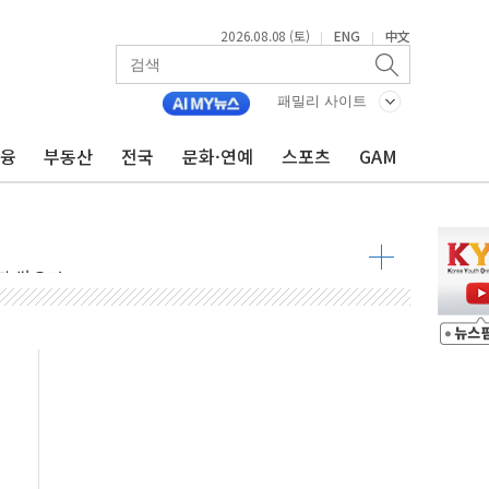
2026.08.08 (토)
ENG
中文
|
|
패밀리 사이트
해소될 듯
금융
부동산
전국
문화·연예
스포츠
GAM
것"
지대' 우려
청래 '격차 확대'
타진
최고치
 요구
낮아지며 상승… STOXX 600 지수는 나흘 연속 최고치
세
엘·이란 위협에 맞설 자체 억지력 강화