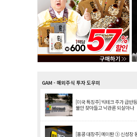
GAM
- 해외주식 투자 도우미
[미국 특징주] 빅테크 주가 급반등..
불안 잦아들고 낙관론 되살아나
[홍콩 대장주] 메이퇀 ③ 신성장