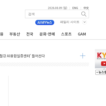
2026.08.09 (일)
ENG
中文
|
|
패밀리 사이트
금융
부동산
전국
문화·연예
스포츠
GAM
.'두천~하당'·'올미골교' 차량 통행 선제 제한
 사고 발생…작업자 1명 숨져
철강 AI융합실증센터' 들어선다
대 숨진 채 발견...경찰, 조사 중
.48%p 차 선두 유지...金 46.01% vs 鄭 44.53%
기 당선...합산득표율 68.63%
해 10대 구속…범행 후 반려견도 죽여
 정청래에 승리…金 48.54% vs 鄭 44.40%
경선 결과...김민석 48.54% 정청래 44.40%
발표...김민석 47.37% 정청래 45.71% 송영길 6.92%
발표...정청래 47.82% 김민석 46.35% 송영길 5.83%