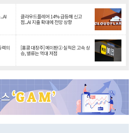
.AI
클라우드플레어 14% 급등해 신고
점...AI 지출 확대에 전망 상향
 동력의
[홍콩 대장주] 메이퇀② 실적은 고속 상
승, 밸류는 역대 저점