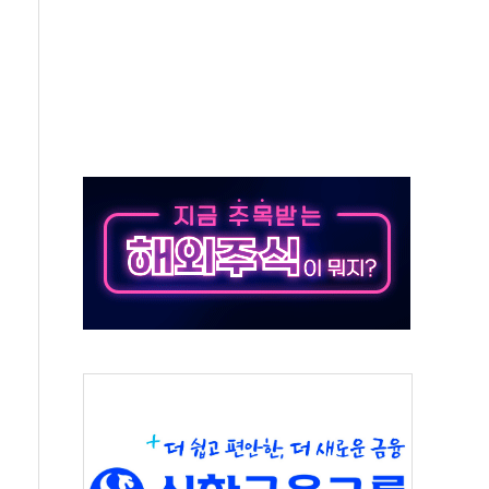
발표...김민석 50.30% 정청래 41.94% 송영길 7.76%
객 400명 맞이…"마음 잇는 시간 되길"
 지급 확정되나…재상고 앞두고 막판 셈법
'행복상자' 전달
극기 거꾸로' 논란…이틀만에 철거
 예술·체육요원 최대 33% 감축
 역대 최대폭 감소한 9.4%↓…유통업계 양극화 심화
 특사'로 콜롬비아 대통령 취임식 참석
시간당 30mm 강한 비...호우 피해 없어