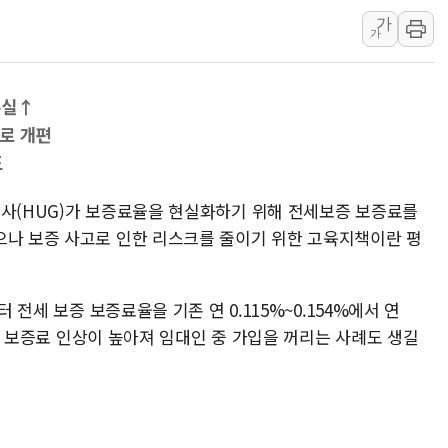
가
[속보] 민주, 강원 경선 결과 
가
정재헌 CEO, SKT 장기고
최태원, 노소영에 9440억
손실↑
하나금융, 명동 소상공인에 
%로 개편
인천시 광복절 현수막 '태
도
병무청, 보충역 전면 손질…
홈플러스發 대형마트 판매,
공사(HUG)가 보증료율을 현실화하기 위해 전세보증 보증료를
으나 보증 사고로 인한 리스크를 줄이기 위한 고육지책이란 평
윤준병·이해민 의원, '정부
'호우·산사태 주의보' 울진 
터 전세 보증 보증료율을 기존 연 0.115%~0.154%에서 연
 경우 보증료 인상이 높아져 임대인 중 가입을 꺼리는 사례도 생길