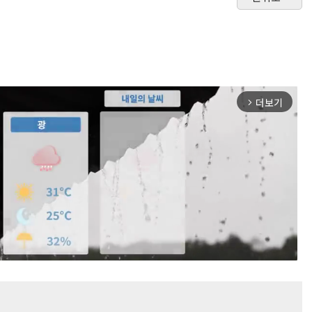
더보기
arrow_forward_ios
Mute