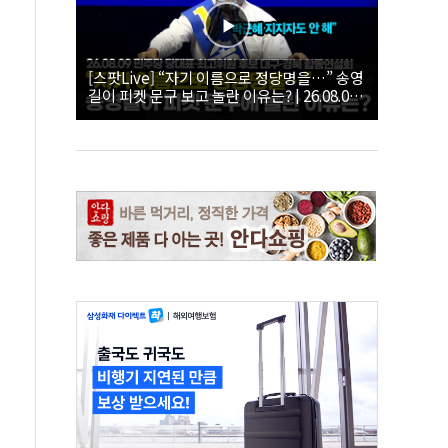
[스팟Live] “자기 이름으로 정당명을…” 송영
길이 피켓 문구 보고 놀란 이유는? | 26.08.09
더불어민주당 당대표·최고위원 후보 대구·경
북 합동연설회