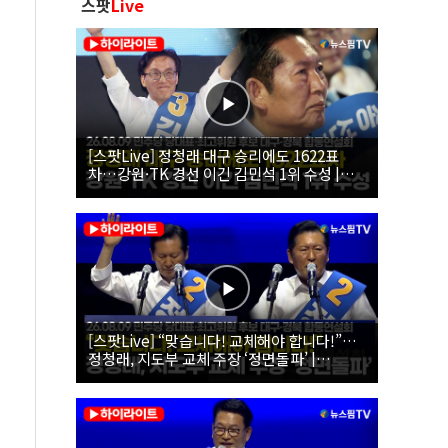
스팟
Live
[스팟Live] 정청래 대구 승리에도 1622표
차…강원·TK 경선 이긴 김민석 1위 수성 |
26.08.09 더불어민주당 당대표·최고위원 후
보 대구·경북 합동연설회
[스팟Live] “맞습니다! 교체해야 합니다!”…
정청래, 지도부 교체 주장 ‘정면돌파’ |
26.08.09 더불어민주당 당대표·최고위원 후
보 대구·경북 합동연설회