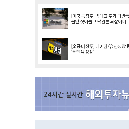
[미국 특징주] 빅테크 주가 급반등..
불안 잦아들고 낙관론 되살아나
[홍콩 대장주] 메이퇀 ③ 신성장
'폭발적 성장'