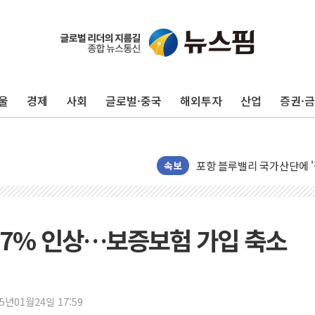
울
경제
사회
글로벌·중국
해외투자
산업
증권·
125mm 폭우 쏟아진 울진..
평택 진위면 공장서 작업 중
포항 블루밸리 국가산단에 '
상주 낙동강 선착장 하류서 50
속보
[종합] 김민석, 정청래에 누적 1
민주당 경북도당위원장에 오중
인천서 말다툼 중 어머니 살
37% 인상…보증보험 가입 축소
김민석, 강원·대구·경북 경선서
[속보] 민주, 강원·대구·경북 
[속보] 민주, 경북 경선 결과 
25년01월24일 17:59
[속보] 민주, 대구 경선 결과 