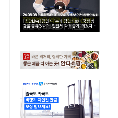
[스팟Live] 김민석 “누가 김민석보다 국정 방
향을 공유했나”…인천서 ‘대체불가’ 외쳤다 |
26.08.08 더불어민주당 당대표·최고위원 후
보 인천 합동연설회