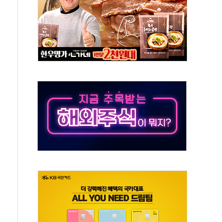
…공습 한계·탄약 부족 현실화
50㎜ 폭우…강원 동해안 강한 비 이어져
 환경미화원 수거차에 치여 사망
동…60대 남성 2명 숨져
보는 일 없게"…'결혼 페널티' 22개 과제 손본다
터보트 전복…1명 사망·1명 실종
의 날 참석..."국제적 시민 연대로 목소리 내야"
 실종 60대 나흘만에 숨진 채 발견
 살해 10대 아들 체포
' 받아친 정청래…제주 연설서 신경전 고조