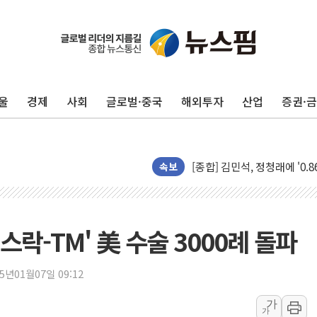
울
경제
사회
글로벌·중국
해외투자
산업
증권·
포항시 재난예산 40억 긴급 
울진·영덕 '호우특보'-포항 '
[종합] 김민석, 정청래에 '0.86
속보
인천 합동연설회 나선 송영길
김민석, 2주차 제주·인천 경선서
인사하는 김민석 당대표 후보
락-TM' 美 수술 3000례 돌파
[속보] 민주, 제주·인천 경선 결
[속보] 민주, 인천 경선 결과 발
25년01월07일 09:12
[속보] 민주, 제주 경선 결과 발
이번주 국내 주요 금융일정(8.1
가
가