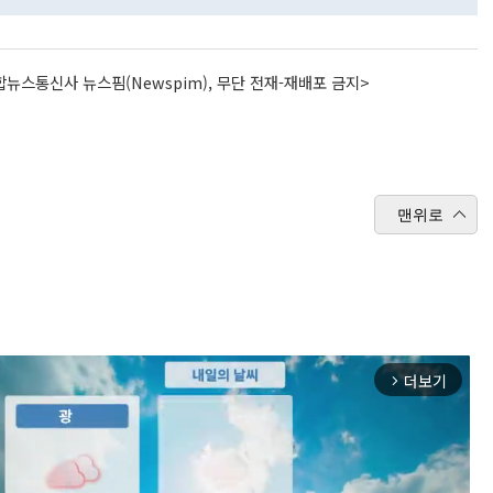
뉴스통신사 뉴스핌(Newspim), 무단 전재-재배포 금지>
맨위로
더보기
arrow_forward_ios