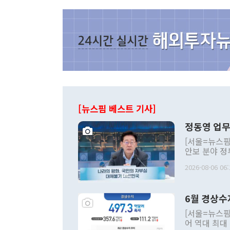
[뉴스핌 베스트 기사]
정동영 업무
[서울=뉴스핌
안보 분야 정
평화공존 발전
2026-08-06 06:
발언 중에는 
언한 것이 있
령은 공개적으
6월 경상수
주의적 희망에
관의 대북 정
[서울=뉴스핌
관 부처 장관
어 역대 최대
관의 무리한 