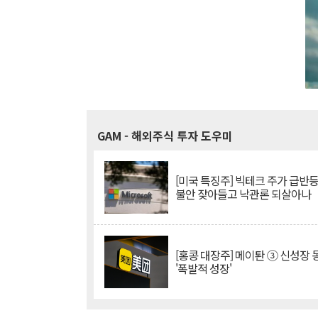
GAM
- 해외주식 투자 도우미
[미국 특징주] 빅테크 주가 급반등..
불안 잦아들고 낙관론 되살아나
[홍콩 대장주] 메이퇀 ③ 신성장
'폭발적 성장'