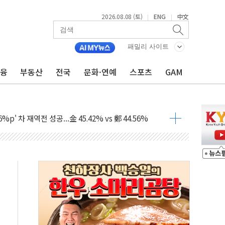
2026.08.08 (토)
ENG
中文
|
|
패밀리 사이트
금융
부동산
전국
문화·연예
스포츠
GAM
투입…고수온 양식장 복구·지원 '총력'
산사태 주의보'...경북도, 호우 피해·통제구간 없어
%p' 차 재역전 성공...金 45.42% vs 鄭 44.56%
·정청래·김민석 당대표 후보
 정청래에 승리...47.75% vs 42.08%
과 발표...김민석 47.75% 정청래 42.08%
표...김민석 45.09% 정청래 43.27% 송영길 11.63%
표...김민석 52.64% 정청래 39.89% 송영길 7.47%
0~8.14)