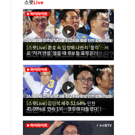
스팟
Live
[스팟Live] 환호 속 입장해 나란히 ‘찰칵’…서
로 ‘저격 연설’ 들을 때 후보들 표정은? |
26.08.08 더불어민주당 당대표·최고위원 후
보 인천 합동연설회
[스팟Live] 김민석 제주 52.64%·인천
45.09%로 연속 1위…정청래 따돌렸다’ |
26.08.08 더불어민주당 당대표·최고위원 후
보 인천 합동연설회