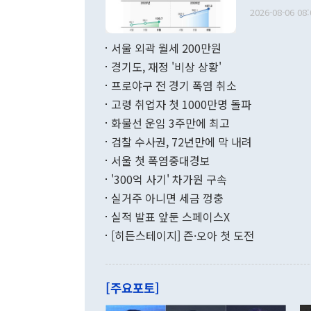
출 호조로 월
다. [정동영 통일부 장관이 지난달 23일 오후 서울 종로구 정부서울청사에
2026-08-06 08:
료=한국은행] 한국은행이 6일 발표한 '2026년 6월 국제수지(잠정)'에
서 취임 1주년 
면 지난 6월
부 장관 권한
1000만달러
서울 외곽 월세 200만원
발전 구상'을
이에 따라 올
적 갈등 해결
경기도, 재정 '비상 상황'
했다. 경상수
결과 혐오의 
9000만달러
프로야구 전 경기 폭염 취소
년간의 CVI
지 기준 상품
고령 취업자 첫 1000만명 돌파
무너졌다고도 
며 월간 기준
현실을 바꾸는
달러로 38.
화물선 운임 3주만에 최고
를 평화 체제
196.9% 급
검찰 수사권, 72년만에 막 내려
함께 4자 대
수출은 160
지만 이 대통
서울 첫 폭염중대경보
(18.6%) 
화공존 정책이
했다. 통관 기
'300억 사기' 차가원 구속
다"고 지적했
(16.4%)
투리가 잡혀 
실거주 아니면 세금 껑충
월(-10억9
쁜 상황이 초
증가와 유류할
실적 발표 앞둔 스페이스X
9·19 군사
기록했지만 
[히든스테이지] 즌·오아 첫 도전
"우리의 선의
로 전환됐다.
으로 약간의 의문
를 기록해 전
관은 업무보고
는 배당수입
주의에 근거한
줄면서 25억
[주요포토]
라며 "여러분
억1000만달
이 9월 러시
였던 올해 3