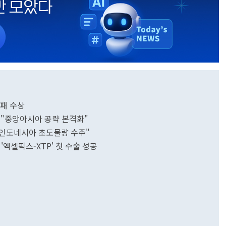
패 수상
"중앙아시아 공략 본격화"
인도네시아 초도물량 수주"
엑셀픽스-XTP' 첫 수술 성공