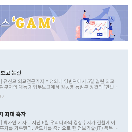
보고 논란
] 유신모 외교전문기자 = 청와대 영빈관에서 5일 열린 외교·
부 부처의 대통령 업무보고에서 정동영 통일부 장관의 '한반도
 구상'과 업무보고 발언이 논란을 빚고 있다. 이날 정 장관의
10
정부 내 조율을 거치지 않은 사안을 정책으로 추진하겠다고 공
는가 하면 사실 관계에 맞지 않은 설명도 있었다. 이재명 대통
로 신중을 기해 달라고 경고했고, 조현 외교부 장관은 '이상
지 최대 흑자
 근거한 비현실적 구상'이라는 비판을 내놨다. 그동안 정 장
책 관련 발언이 물의를 빚은 적은 여러 번 있지만 대통령과 유
] 박가연 기자 = 지난 6월 우리나라의 경상수지가 전월에 이
이 공개적으로 부정적 입장을 표명한 것은 이례적이다. 정 장
 흑자를 기록했다. 반도체를 중심으로 한 정보기술(IT) 품목 수
대북 접근법과 월권을 제어해야 한다는 목소리도 높아지고 있