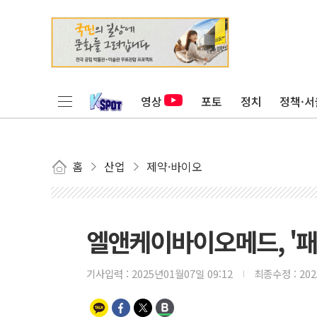
영상
포토
정치
정책·서
홈
산업
제약·바이오
엘앤케이바이오메드, '패스
기사입력 :
2025년01월07일 09:12
최종수정 :
20