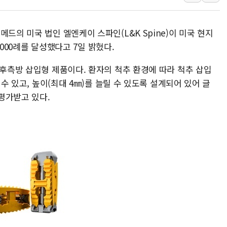
美, 이란전 출구전략 만지작
강릉·동해·삼척 시간당 최대 
폐기물 수거하다 참변…60대
드의 미국 법인 엘엔케이 스파인(L&K Spine)이 미국 현지
 3000례를 달성했다고 7일 밝혔다.
서울 중랑구 주택가서 흉기 난
李대통령 "결혼 때문에 손해 
 후측방 삽입형 제품이다. 환자의 척추 환경에 따라 척추 삽입
여수 오동도 인근 해상서 모
 수 있고, 높이(최대 4㎜)를 늘릴 수 있도록 설계되어 있어 글
추미애, '위안부' 피해자 기림
평가받고 있다.
인천 선재도 갯벌서 해루질 중
인천서 말다툼 중 어머니 흉기
'화합' 꺼낸 김민석에 '뻔뻔