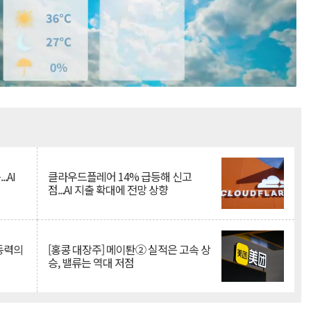
Mute
.AI
클라우드플레어 14% 급등해 신고
점...AI 지출 확대에 전망 상향
 동력의
[홍콩 대장주] 메이퇀② 실적은 고속 상
승, 밸류는 역대 저점