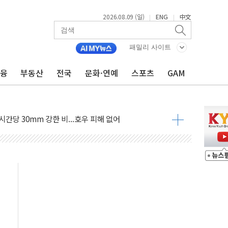
2026.08.09 (일)
ENG
中文
|
|
'행복상자' 전달
극기 거꾸로' 논란…이틀만에 철거
패밀리 사이트
 예술·체육요원 최대 33% 감축
금융
부동산
전국
문화·연예
스포츠
GAM
 역대 최대폭 감소한 9.4%↓…유통업계 양극화 심화
 특사'로 콜롬비아 대통령 취임식 참석
시간당 30mm 강한 비...호우 피해 없어
공방…野 "청년 우롱 기괴" vs 與 "송구한 해프닝"
 2026'서 어린이 과학연극 2편 수상
우스' 잠실점, 직장인 핫플레이스로 부상
정 조율 완료…초고가·비거주 1주택 등 여론 수렴"
쇄 추돌…7세 남아 등 4명 부상
다"…LG유플러스, AI 홈네트워크 구현 첫발
영하 30도 극저온 난방기술 개발한다
총리비서실