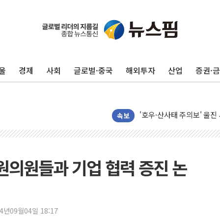
하나금융, 명동 소상공인에 
인천시 광복절 현수막 '태
병무청, 보충역 전면 손질…
울
경제
사회
글로벌·중국
해외투자
산업
증권·
홈플러스發 대형마트 판매,
윤준병·이해민 의원, '정부
'호우·산사태 주의보' 울진 
여야, 황희 '버스 하우스' 
속보
풀무원재단, '국제과학연극제
현대그린푸드 '텍사스로드하
與 "세제개편안 8월 말 당
상원의원들과 기업 협력 증진 논
경인고속도로서 차량 4대 연
"AI가 먼저 알아채고 고친
삼성전자, 美국립연구소와 
24년09월04일 18:17
[인사] 국무조정실·국무