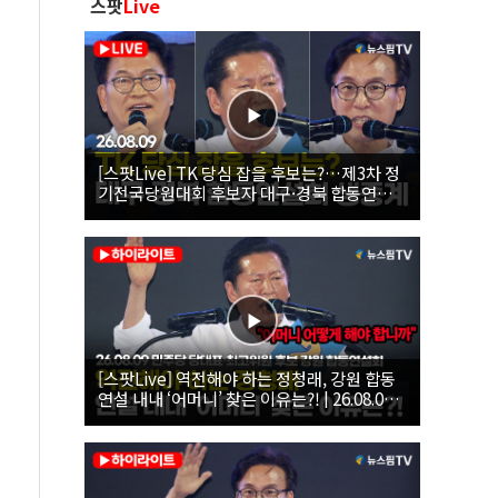
스팟
Live
[스팟Live] TK 당심 잡을 후보는?…제3차 정
기전국당원대회 후보자 대구·경북 합동연설
회 생중계 | 26.08.09
[스팟Live] 역전해야 하는 정청래, 강원 합동
연설 내내 ‘어머니’ 찾은 이유는?! | 26.08.09
더불어민주당 당대표·최고위원 후보 강원 합
동연설회