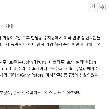
가
롯데백화점, 앰배서더 2기
가
한수원 "폭염 속 전력수급
박형수 의원 '선관위 견제·감
과 기대
장동혁, 李 대통령에 "결혼
정부, 독도 조사활동 日 항
자 회장이 4일 오후 한남동 승지원에서 미국 연방 상원의원들
김성회, 국민의힘에 "청년
주한미국대사 등과 만나 한미 양국 기업 협력 증진 방안에 대해 논의
네시주) ▲존 튠(John Thune, 다코타주) ▲댄 설리번(Dan
chmitt, 미주리주) ▲케이티 브릿(Katie Britt, 앨라배마주)
▲개리 피터스(Gary Peters, 미시간주) 등 7명의 상원의원이
부문장, 존림 삼성바이오로직스 대표가 참석했다.