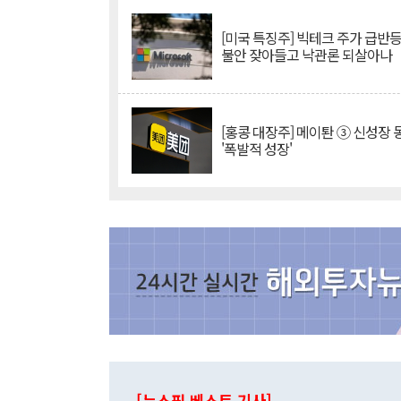
[미국 특징주] 빅테크 주가 급반등..
불안 잦아들고 낙관론 되살아나
[홍콩 대장주] 메이퇀 ③ 신성장
'폭발적 성장'
[뉴스핌 베스트 기사]