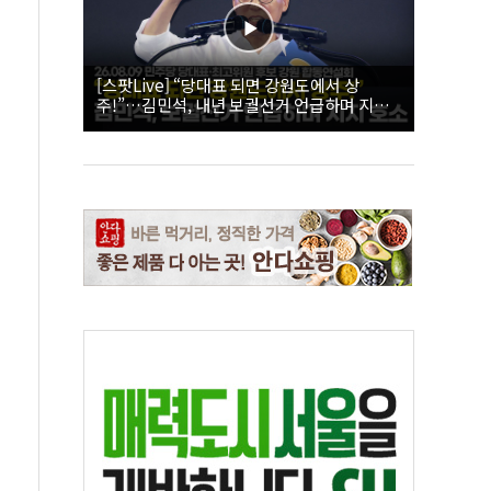
[스팟Live] “당대표 되면 강원도에서 상
주!”…김민석, 내년 보궐선거 언급하며 지지
호소 | 26.08.09 더불어민주당 당대표·최고위
원 후보 강원 합동연설회