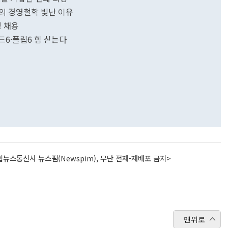
장의 경영철학 빛난 이유
명 채용
6·플립6 힘 싣는다
뉴스통신사 뉴스핌(Newspim), 무단 전재-재배포 금지>
맨위로