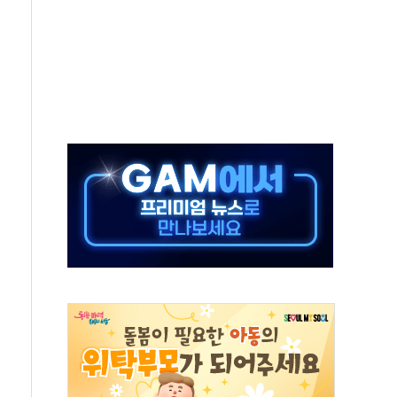
 모집…지역 크리에이터 확대
 이상무"…김회천 사장, 원전 현장점검
독 강화' 2개 법 대표 발의
 페널티 만든 건 이 정권…신생아 특례 대출까지 줄여"
의에 "수용할 수 없다" 반박
 결혼까지 정쟁 소재 삼아…청년 삶 가로막는 걸림돌"