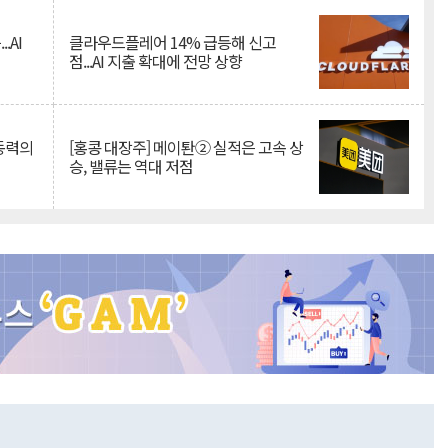
.AI
클라우드플레어 14% 급등해 신고
점...AI 지출 확대에 전망 상향
 동력의
[홍콩 대장주] 메이퇀② 실적은 고속 상
승, 밸류는 역대 저점