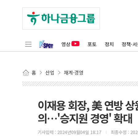
영상
포토
정치
정책·서
홈
산업
재계·경영
이재용 회장, 美 연방 
의…'승지원 경영' 확대
기사입력 :
2024년09월04일 18:17
최종수정 :
20