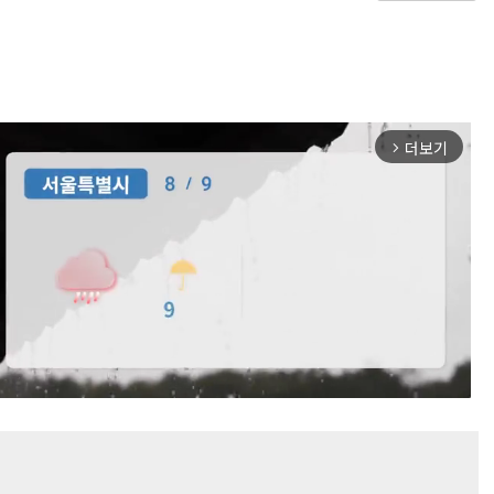
더보기
arrow_forward_ios
Mute