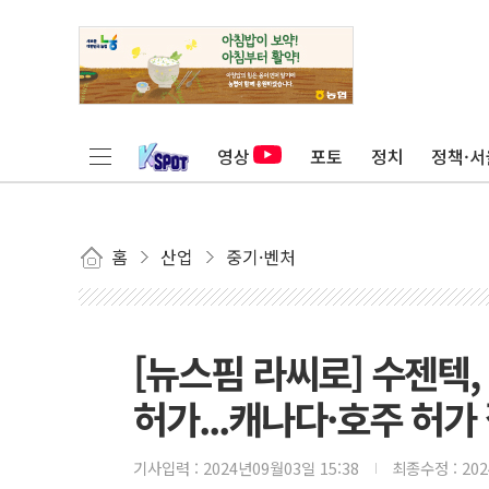
영상
포토
정치
정책·서
홈
산업
중기·벤처
[뉴스핌 라씨로] 수젠텍,
허가...캐나다·호주 허가
기사입력 :
2024년09월03일 15:38
최종수정 :
20