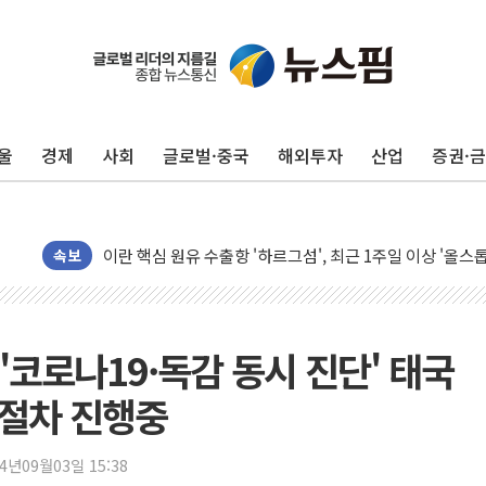
유럽증시, 美 고용 예상 밖 부진에 연준 금리 인상 가능성 
미 연준 매파 기세 꺾이나…고용 감소에 9월 동결 전망 우
[종합] 이슬람 수니파 3국, '공동방위협정' 체결… 이스라
울
경제
사회
글로벌·중국
해외투자
산업
증권·
트럼프, 백신·자폐증 행정명령 검토…"이르면 다음 주"
美 항소법원, 백악관 무도회장 공사 중단 명령…트럼프 제
이란 핵심 원유 수출항 '하르그섬', 최근 1주일 이상 '올스
美 고용 쇼크에 엔화 장중 급등…시장은 "또 개입했나" 촉
속보
[AI MY 뉴스] 뉴욕 반도체주 프리뷰...美 고용 쇼크에 반도
뉴욕증시 프리뷰, 美 고용 쇼크에 금리 인상 우려 후퇴…나
[종합] 美 7월 고용 2만3000명 감소 '쇼크'…9월 금리 인
 '코로나19·독감 동시 진단' 태국
[사진] 이슬람 수니파 3개국, 공동방위협정 체결
 절차 진행중
뉴욕증시 개장 전 특징주...아틀라시안·클라우드플레어
보훈부, 미 DPAA와 MOU… "6·25 미군 실종자 7359명
24년09월03일 15:38
트럼프 "금리 내려야"…파월 때와 달리 워시엔 톤 낮춰