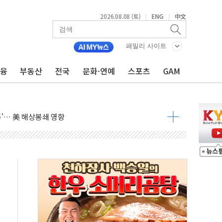
2026.08.08 (토)
ENG
中文
|
|
낮아지며 상승… STOXX 600 지수는 나흘 연속 최고치
세
패밀리 사이트
엘·이란 위협에 맞설 자체 억지력 강화
금융
부동산
전국
문화·연예
스포츠
GAM
동
톱'… 美 해상봉쇄 영향
각
체주 '활짝'
스닥 선물 1%대 상승
상 기대 후퇴
·태양광주↑ VS 트레이드데스크·웬디스↓
 끝까지 찾겠다"