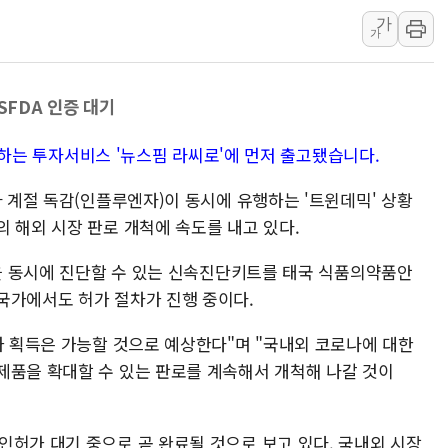
가
특정 정치인 측근 포항시 정책특보 내정설...포항시 '시끌'
가
李 "해남 태양광, 대한민국 다음 100년 밑거름…수도권 집
李 대통령, '6시간 마라톤 부동산 2차 회의' 주재… "전폭
SFDA 인증 대기
트럼프, 中 겨냥 폴리실리콘 관세 15% 부과…美 태양광주
[사진] 빈살만과 에르도안의 만남
 분석하는 투자서비스 '뉴스핌 라씨로'에 먼저 출고됐습니다.
이란와이어 "이란 최고지도자 위독…곧 사망해도 놀랍지 
와 계절 독감(인플루엔자)이 동시에 유행하는 '트윈데믹' 상황
 해외 시장 판로 개척에 속도를 내고 있다.
감을 동시에 진단할 수 있는 신속진단키트를 태국 식품의약품안
국가에서도 허가 절차가 진행 중이다.
가 획득은 가능할 것으로 예상한다"며 "국내외 코로나에 대한
제품을 확대할 수 있는 판로를 계속해서 개척해 나갈 것이
인허가 대기 중으로 곧 완료될 것으로 보고 있다. 국내외 시장