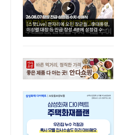
[스팟Live] 한자리에 모인 장군들...李대통령,
이상렬 대장 등 진급 장성 4명에 삼정검 수치
직접 수여｜26.08.07 장성 진급·삼정검 수치
수여식