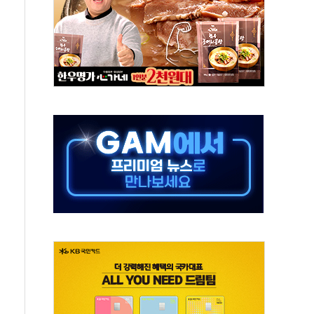
중 완화 전환점"
적 공급 확대·속도전 총력"
 급등
않아"