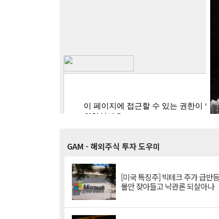
GAM
- 해외주식 투자 도우미
[미국 특징주] 빅테크 주가 급반등..
불안 잦아들고 낙관론 되살아나