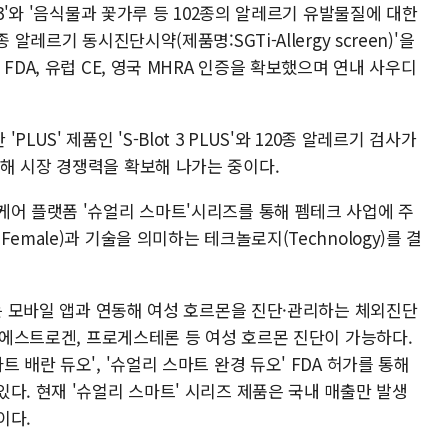
 3'와 '음식물과 꽃가루 등 102종의 알레르기 유발물질에 대한
알레르기 동시진단시약(제품명:SGTi-Allergy screen)'을
FDA, 유럽 CE, 영국 MHRA 인증을 확보했으며 연내 사우디
US' 제품인 'S-Blot 3 PLUS'와 120종 알레르기 검사가
'를 출시해 시장 경쟁력을 확보해 나가는 중이다.
케어 플랫폼 '슈얼리 스마트'시리즈를 통해 펨테크 사업에 주
emale)과 기술을 의미하는 테크놀로지(Technology)를 결
즈는 모바일 앱과 연동해 여성 호르몬을 진단·관리하는 체외진단
및 에스트로겐, 프로게스테론 등 여성 호르몬 진단이 가능하다.
 배란 듀오', '슈얼리 스마트 완경 듀오' FDA 허가를 통해
다. 현재 '슈얼리 스마트' 시리즈 제품은 국내 매출만 발생
이다.