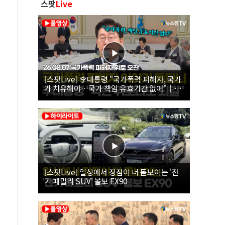
스팟
Live
[스팟Live] 李대통령 "국가폭력 피해자, 국가
가 치유해야…국가 책임 유효기간 없어"｜
26.08.07 국가폭력 피해자 위로 오찬
[스팟Live] 일상에서 장점이 더 돋보이는 '전
기 패밀리 SUV' 볼보 EX90