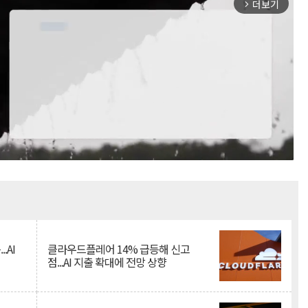
더보기
arrow_forward_ios
Mute
.AI
클라우드플레어 14% 급등해 신고
점...AI 지출 확대에 전망 상향