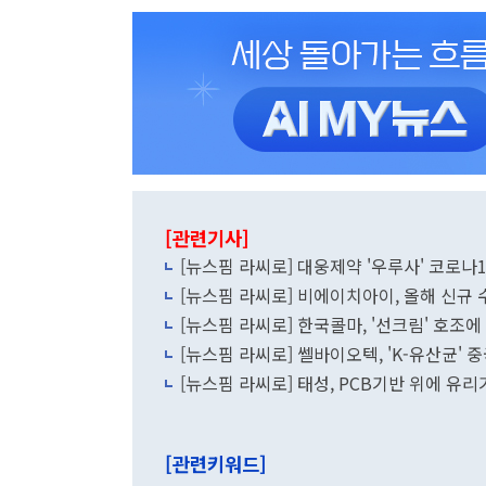
[관련기사]
[뉴스핌 라씨로] 대웅제약 '우루사' 코로나
[뉴스핌 라씨로] 비에이치아이, 올해 신규 수주 
[뉴스핌 라씨로] 한국콜마, '선크림' 호조
[뉴스핌 라씨로] 쎌바이오텍, 'K-유산균' 
[뉴스핌 라씨로] 태성, PCB기반 위에 유
[관련키워드]