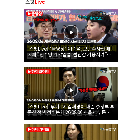
스팟
Live
[스팟Live] *풀영상* 이준석, 보완수사권 폐
지에 "민주당 개악입법, 불안감 가중시켜"｜
26.08.06 개혁신당 보완수사권 폐지 토론회
[스팟Live] '투미TV' 김제경이 내린 李정부 부
동산 정책 점수는? | 26.08.06 서울시 부동산
대토론회