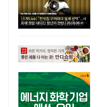
[스팟Live] "전셋집 구하려다 월세 선택"...사
회에 첫발 내디딘 청년의 한탄 | 26.08.06 서울
시 부동산 대토론회