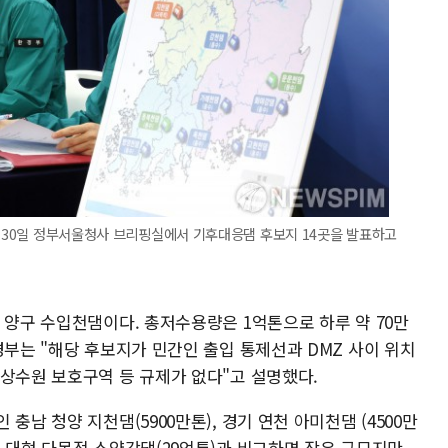
이 30일 정부서울청사 브리핑실에서 기후대응댐 후보지 14곳을 발표하고
 양구 수입천댐이다. 총저수용량은 1억톤으로 하루 약 70만
경부는 "해당 후보지가 민간인 출입 통제선과 DMZ 사이 위치
 상수원 보호구역 등 규제가 없다"고 설명했다.
충남 청양 지천댐(5900만톤), 경기 연천 아미천댐 (4500만
 대형 다목적 소양강댐(29억톤)과 비교하면 작은 규모지만,