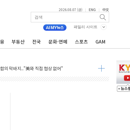
2026.08.07 (금)
ENG
中文
|
|
어…다음 과제는 '외형 확대'
 귀환 조짐에 전월세시장 '긴장'
패밀리 사이트
교환·재매수·다운사이징 '저울질'
금융
부동산
전국
문화·연예
스포츠
GAM
항 제한 검토에 유가 3% 급등…금값 보합
다우 5거래일 랠리 '마침표'
합의 막바지.."美와 직접 협상 없어"
·김민석 후보 - 8월 7일
2차 회의…주택 공급 대책 막바지 조율할 듯
자회견·주요 정당 - 8월 7일
통항 제한 추진…美 "통행 막을 권한 없어"
분 상승… "2분기 기업 순이익 21% 증가" 전망
으로 나토 회원국 공격 검토… 거짓 깃발 작전"
 재회…로봇·AI 데이터센터·모빌리티 구체화