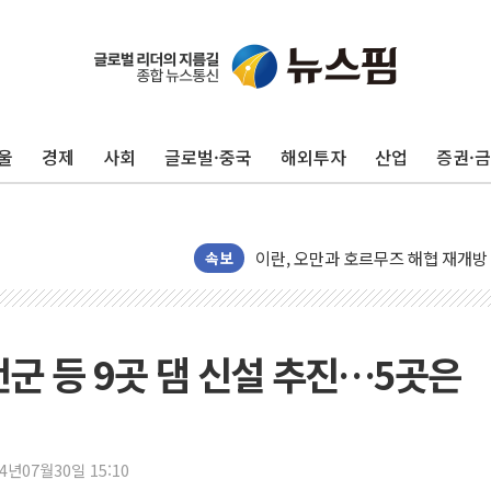
현대리바트, 원가 개선으로 실적 방
"세금 부담 덜자"…비거주 1주택자
세금 부담 커진 고가 1주택자…맞
울
경제
사회
글로벌·중국
해외투자
산업
증권·
[금/유가] 이란의 호르무즈 해협 통
뉴욕증시, 유가·금리 부담에 하락…
이란, 오만과 호르무즈 해협 재개방 
속보
[민주 당권주자 일정] 송영길·정청래
李대통령, 오늘 부동산 정책 점검 
[오늘의 정치일정] 8월 7일(금)
천군 등 9곳 댐 신설 추진…5곳은
[오늘의 국회일정] 상임위·세미나·기
이란, 美·이스라엘 선박 호르무즈 
유럽증시, 견조한 실적 소화하며 대부
리투아니아 국방 "러, 우크라 드론
24년07월30일 15:10
구광모, 내주 실리콘밸리서 젠슨 황