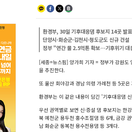
환경부, 30일 기후대응댐 후보지 14곳 발
단양시·화순군·김천시·청도군도 신규 건설
정부 "연간 물 2.5억톤 확보…기후위기 대
[세종=뉴스핌] 양가희 기자 = 정부가 강원도
을 추진한다.
또 울산 회야강과 경남 의령 가례천 등 5곳은
환경부는 이 같은 내용이 담긴 '기후대응댐 신규
우선 권역별로 보면 신·증설 댐 후보지는 한강
북 예천군 용두천 홍수조절댐 등 6개, 금강 
남 화순군 동복천 용수전용댐 등 3개다.