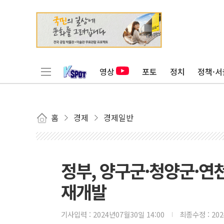
영상
포토
정치
정책·서
홈
경제
경제일반
정부, 양구군·청양군·연
재개발
기사입력 :
2024년07월30일 14:00
최종수정 :
20