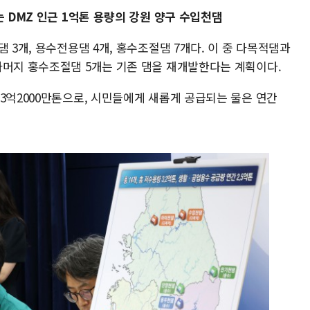
는 DMZ 인근 1억톤 용량의 강원 양구 수입천댐
 3개, 용수전용댐 4개, 홍수조절댐 7개다. 이 중 다목적댐과
나머지 홍수조절댐 5개는 기존 댐을 재개발한다는 계획이다.
3억2000만톤으로, 시민들에게 새롭게 공급되는 물은 연간