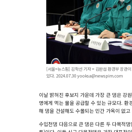
[서울=뉴스핌] 김학선 기자 = 김완섭 환경부 장관
있다. 2024.07.30 yooksa@newspim.com
이날 밝혀진 후보지 가운데 가장 큰 댐은 강원
명에게 먹는 물을 공급할 수 있는 규모다. 환
해 댐을 건설해도 수몰되는 민간 가옥이 없고
수입천댐 다음으로 큰 댐은 다른 두 다목적댐인 
톤)이다. 이들 신규 다목적댐은 가장 대표적인