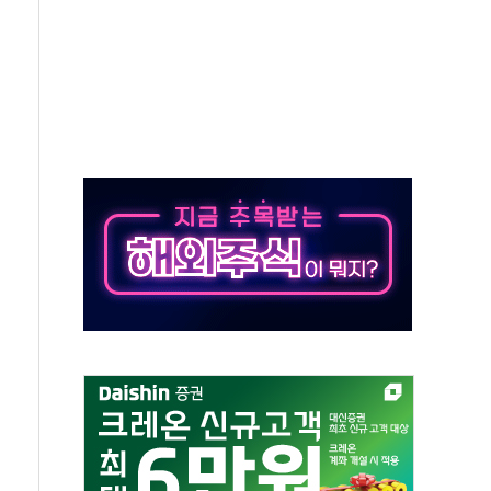
나·아이온큐·도어대시↑ VS 샌디스크·피그마·앱러빈↓
급 반대…상법·자본시장법 개정 논의"
주 차익실현 속 혼조세...웨스턴디지털·샌디스크↓
사에 긴급 안보 점검회의
·호르무즈 재개방 기대에 강세
호조까지, 상승...호실적 보고 기업 상승세 뚜렷