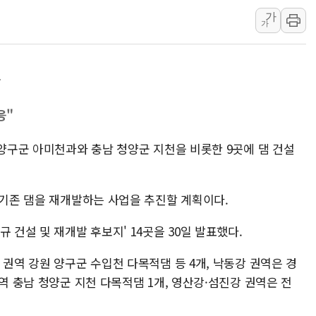
가
뉴욕증시 개장 전 특징주...모더
가
김정관 장관 "영업이익 N% 성과
뉴욕증시 프리뷰, 미 주가선물 AI
표
청와대, 북한 단거리 탄도미사일 발
금값 7주 만에 최고…美 고용 둔화
응"
[인도증시] 중동 긴장 완화에 실적 
 양구군 아미천과와 충남 청양군 지천을 비롯한 9곳에 댐 건설
 기존 댐을 재개발하는 사업을 추진할 계획이다.
 건설 및 재개발 후보지' 14곳을 30일 발표했다.
 권역 강원 양구군 수입천 다목적댐 등 4개, 낙동강 권역은 경
권역 충남 청양군 지천 다목적댐 1개, 영산강·섬진강 권역은 전