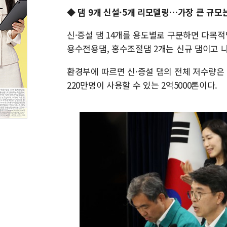
◆ 댐 9개 신설·5개 리모델링…가장 큰 규모
신·증설 댐 14개를 용도별로 구분하면 다목적댐
용수전용댐, 홍수조절댐 2개는 신규 댐이고 
환경부에 따르면 신·증설 댐의 전체 저수량은 
220만명이 사용할 수 있는 2억5000톤이다.