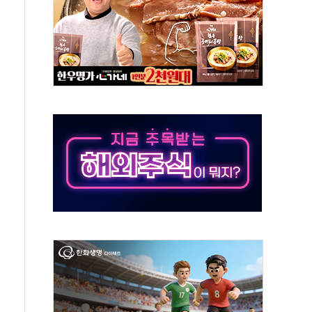
이 이끈 반등...2분기 영업이익 121% 급증
 조작 의혹' 서울·경기·충북 선관위 등 추가 압수수색
리 호텔 '키녹', 30일 2주년 기념 행사
세제개편안 환영...RSU 세제지원 긍정 검토되길"
 대표, ESG경영대상 환경부분 최우수상 수상
 제품 '매직키드', 출시 8개월에 매출 62억원"