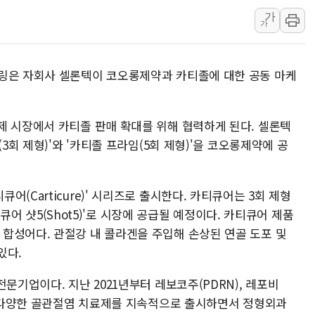
가
롯데쇼핑, 백화점
가
합수본, '투표율
교원그룹 펫 프렌들
링은 자회사 셀론텍이 코오롱제약과 카티졸에 대한 공동 마케
벤처업계 "정부 
최영근 한국전광
뉴온 "어린이 성장
제 시장에서 카티졸 판매 확대를 위해 협력하게 된다. 셀론텍
3회 제형)'와 '카티졸 프라임(5회 제형)'을 코오롱제약에 공
(Carticure)' 시리즈로 출시한다. 카티큐어는 3회 제형
카티큐어 샷5(Shot5)'로 시장에 공급될 예정이다. 카티큐어 제품
re)'의 합성어다. 관절강 내 콜라겐을 주입해 손상된 연골 도포 및
있다.
문기업이다. 지난 2021년부터 레보코주(PDRN), 레포비
 등 다양한 골관절염 치료제를 지속적으로 출시하면서 정형외과