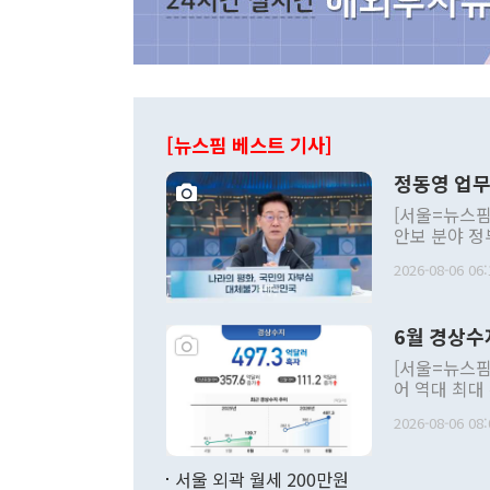
[뉴스핌 베스트 기사]
정동영 업무
[서울=뉴스핌
안보 분야 정
평화공존 발전
2026-08-06 06:
발언 중에는 
언한 것이 있
령은 공개적으
6월 경상수
주의적 희망에
관의 대북 정
[서울=뉴스핌
관 부처 장관
어 역대 최대
관의 무리한 
출 호조로 월
다. [정동영 통일부 장관이 지난달 23일 오후 서울 종로구 정부서울청사에
2026-08-06 08:
료=한국은행] 한국은행이 6일 발표한 '2026년 6월 국제수지(잠정)'에
서 취임 1주년 
면 지난 6월
부 장관 권한
1000만달러
서울 외곽 월세 200만원
발전 구상'을