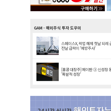
GAM
- 해외주식 투자 도우미
스페이스X, 락업 해제 첫날 되레 급
전날 급락이 '예방주사'
[홍콩 대장주] 메이퇀 ③ 신성장
'폭발적 성장'