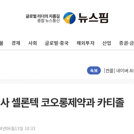
예천 실종신고 8
"35초마다 중국
한병도 "막말 
울
경제
사회
글로벌·중국
해외투자
산업
증권·
원내대책회의 참
AIA그룹, 12년
[컨콜] 네이버, 
[컨콜] 네이버 
속보
[특징주] 포스코
HDC랩스, 'BUI
와이즈버즈, 상반
사 셀론텍 코오롱제약과 카티졸
배준영 의원 "거
[컨콜] 네이버, 
[컨콜] 네이버,
24년06월13일 10:33
美공화, 韓 '개