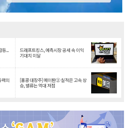
Mute
등...
드래프트킹스, 예측시장 공세 속 이익
기대치 미달
 동력의
[홍콩 대장주] 메이퇀② 실적은 고속 상
승, 밸류는 역대 저점