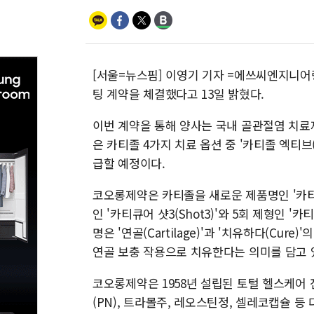
[서울=뉴스핌] 이영기 기자 =에쓰씨엔지니어
팅 계약을 체결했다고 13일 밝혔다.
이번 계약을 통해 양사는 국내 골관절염 치료
은 카티졸 4가지 치료 옵션 중 '카티졸 엑티브(
급할 예정이다.
코오롱제약은 카티졸을 새로운 제품명인 '카티큐어
인 '카티큐어 샷3(Shot3)'와 5회 제형인 '
명은 '연골(Cartilage)'과 '치유하다(Cu
연골 보충 작용으로 치유한다는 의미를 담고 
코오롱제약은 1958년 설립된 토털 헬스케어 전
(PN), 트라몰주, 레오스틴정, 셀레코캡슐