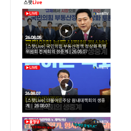
스팟
Live
[스팟Live] 국민의힘 부동산정책 정상화 특별
위원회 전체회의 생중계 | 26.08.07
[스팟Live] 더불어민주당 원내대책회의 생중
계｜26.08.07