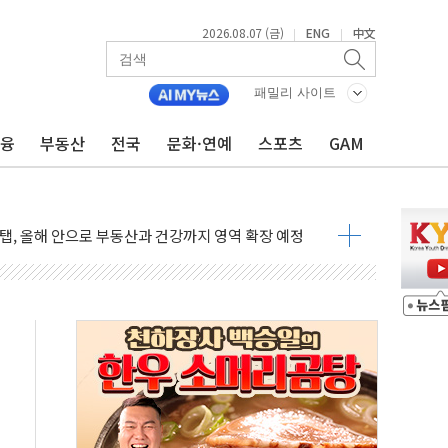
2026.08.07 (금)
ENG
中文
|
|
0대 남성 논둑서 숨진 채 발견
과 통신"...美보안기업, 중국제 공유기서 '백도어' 발견
패밀리 사이트
정치를 좌시하지 않겠다"
금융
부동산
전국
문화·연예
스포츠
GAM
석하는 한병도
 연속 MDRT 회원 수 세계 1위…국내 회원 34% 증가
멤버십 연계 배송 혜택 강화...새벽 배송 도입 예정
AI탭, 올해 안으로 부동산과 건강까지 영역 확장 예정
퓨처엠, LFP 장기공급 합의에 7%대 급등
LD CON SUMMIT 2026' 참가
기 매출 245억원…순이익 흑자 전환
주 사용 형태에 따른 중과세는 과세 원칙 어긋나"
AI탭 월간 활성 이용자수 1000만 돌파
 "엔비디아와 공고한 파트너십 이어갈 예정"
정 정통망법'에 항의 서한…"표현의 자유 위협"