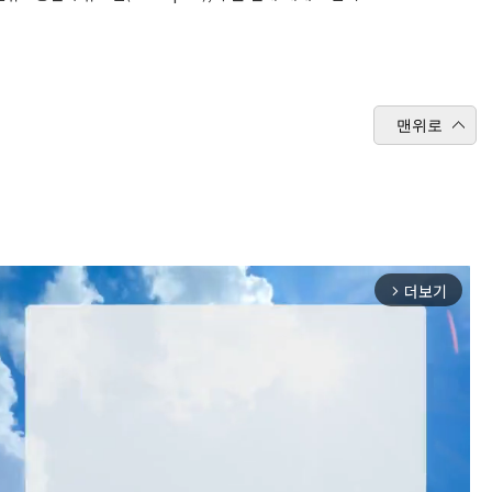
맨위로
더보기
arrow_forward_ios