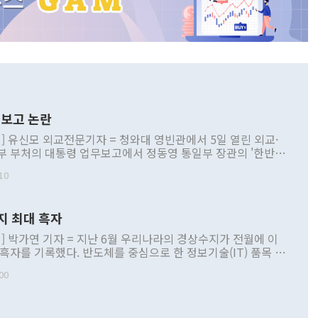
보고 논란
] 유신모 외교전문기자 = 청와대 영빈관에서 5일 열린 외교·
부 부처의 대통령 업무보고에서 정동영 통일부 장관의 '한반도
 구상'과 업무보고 발언이 논란을 빚고 있다. 이날 정 장관의
10
정부 내 조율을 거치지 않은 사안을 정책으로 추진하겠다고 공
는가 하면 사실 관계에 맞지 않은 설명도 있었다. 이재명 대통
로 신중을 기해 달라고 경고했고, 조현 외교부 장관은 '이상
지 최대 흑자
 근거한 비현실적 구상'이라는 비판을 내놨다. 그동안 정 장
책 관련 발언이 물의를 빚은 적은 여러 번 있지만 대통령과 유
] 박가연 기자 = 지난 6월 우리나라의 경상수지가 전월에 이
이 공개적으로 부정적 입장을 표명한 것은 이례적이다. 정 장
 흑자를 기록했다. 반도체를 중심으로 한 정보기술(IT) 품목 수
대북 접근법과 월권을 제어해야 한다는 목소리도 높아지고 있
간 상품수출이 처음으로 1000억달러를 넘어선 영향이다. [자
00
 따르
기자간담회를 하고 있다. [사진=통일부] 2026.07.23 ◆통일
 경상수지는 497억3000만달러 흑자로 집계됐다. 전월(386억
 넘어선 주장 정 장관은 이날 업무보고에서 '한반도 평화공존
)에 이어 두 달 연속 월간 기준 역대 최대 기록을 갈아치웠다.
 설명하면서 이재명 정부 2년차 핵심 과제로 상호 존중·평화