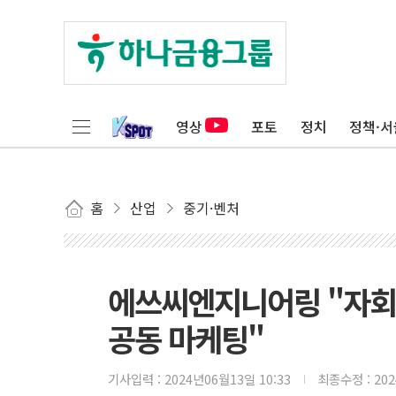
영상
포토
정치
정책·서
홈
산업
중기·벤처
에쓰씨엔지니어링 "자회
공동 마케팅"
기사입력 :
2024년06월13일 10:33
최종수정 :
20