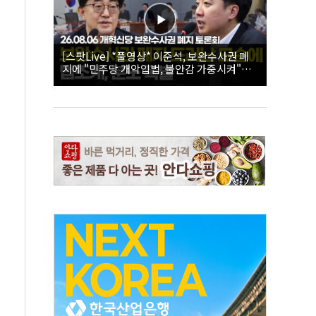
[스팟Live] *풀영상* 이준석, 보완수사권 폐
지에 "민주당 개악입법, 불안감 가중시켜"｜
26.08.06 개혁신당 보완수사권 폐지 토론회