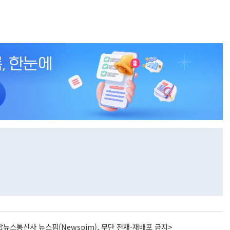
뉴스통신사 뉴스핌(Newspim), 무단 전재-재배포 금지>