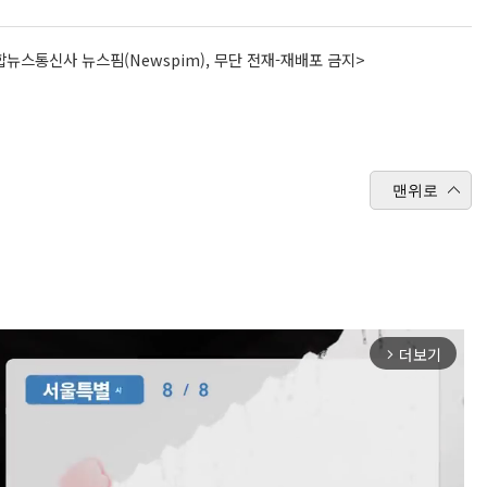
뉴스통신사 뉴스핌(Newspim), 무단 전재-재배포 금지>
맨위로
더보기
arrow_forward_ios