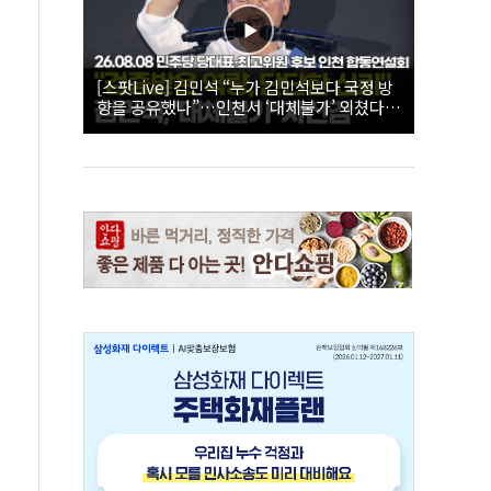
[스팟Live] 김민석 “누가 김민석보다 국정 방
향을 공유했나”…인천서 ‘대체불가’ 외쳤다 |
26.08.08 더불어민주당 당대표·최고위원 후
보 인천 합동연설회