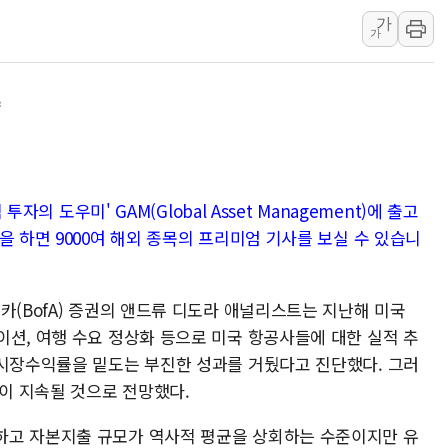
가
여수 오동도 인근 해상서 모
가
추미애, '위안부' 피해자 기림
인천 선재도 갯벌서 해루질 중
향
인천서 말다툼 중 어머니 흉기
'화합' 꺼낸 김민석에 '뻔뻔
李대통령, ISA 개편 재검토 
투자의 도우미' GAM(Global Asset Management)에 출고
을 하면 9000여 해외 종목의 프리미엄 기사를 보실 수 있습니
카(BofA) 증권의 앤드류 디도라 애널리스트는 지난해 미국
이션, 여행 수요 정상화 등으로 미국 항공사들에 대한 실적 추
 시장수익률을 밑도는 부진한 성과를 거뒀다고 진단했다. 그러
잉이 지속될 것으로 전망했다.
하고 자본지출 규모가 역사적 평균을 상회하는 수준이지만 유