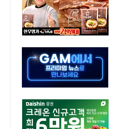
터보트 전복…1명 사망·1명 실종
의 날 참석..."국제적 시민 연대로 목소리 내야"
 실종 60대 나흘만에 숨진 채 발견
 살해 10대 아들 체포
' 받아친 정청래…제주 연설서 신경전 고조
지시…與 "적극 환영"·野 "졸속 국정"