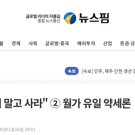
울진·영덕 '호우특보'-포항 '
[종합] 김민석, 정청래에 '0.86
인천 합동연설회 나선 송영길
울
경제
사회
글로벌·중국
해외투자
산업
증권·
김민석, 2주차 제주·인천 경선서
인사하는 김민석 당대표 후보
[속보] 민주, 제주·인천 경선 결
[속보] 민주, 인천 경선 결과 발
속보
[속보] 민주, 제주 경선 결과 발
이번주 국내 주요 금융일정(8.1
美, 이란전 출구전략 만지작
 팔지 말고 사라" ② 월가 유일 약세론
강릉·동해·삼척 시간당 최대 
폐기물 수거하다 참변…60대
서울 중랑구 주택가서 흉기 난
24년01월16일 18:01
李대통령 "결혼 때문에 손해 