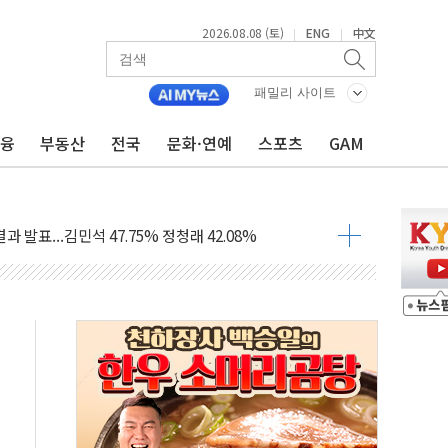
2026.08.08 (토)
ENG
中文
|
|
산사태 주의보'...경북도, 호우 피해·통제구간 없어
%p' 차 재역전 성공...金 45.42% vs 鄭 44.56%
패밀리 사이트
·정청래·김민석 당대표 후보
금융
부동산
전국
문화·연예
스포츠
GAM
 정청래에 승리...47.75% vs 42.08%
과 발표...김민석 47.75% 정청래 42.08%
표...김민석 45.09% 정청래 43.27% 송영길 11.63%
표...김민석 52.64% 정청래 39.89% 송영길 7.47%
0~8.14)
…공습 한계·탄약 부족 현실화
50㎜ 폭우…강원 동해안 강한 비 이어져
 환경미화원 수거차에 치여 사망
동…60대 남성 2명 숨져
보는 일 없게"…'결혼 페널티' 22개 과제 손본다