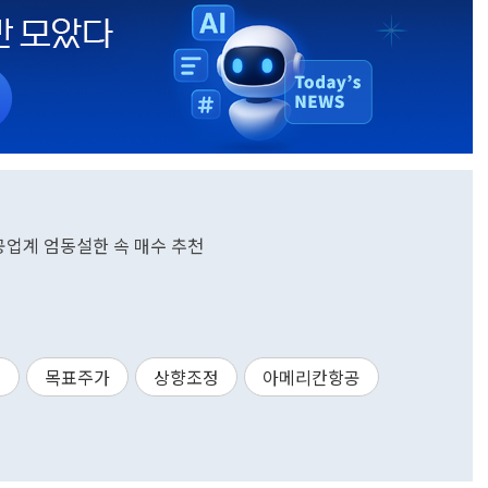
 항공업계 엄동설한 속 매수 추천
견
목표주가
상향조정
아메리칸항공