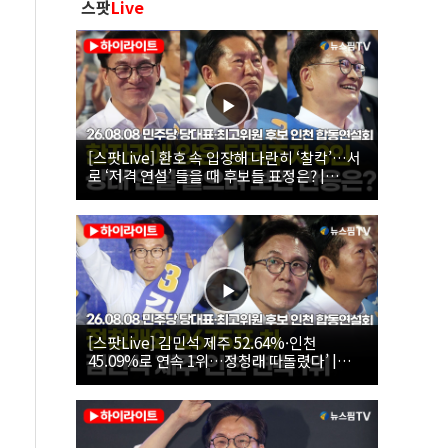
스팟
Live
[스팟Live] 환호 속 입장해 나란히 ‘찰칵’…서
로 ‘저격 연설’ 들을 때 후보들 표정은? |
26.08.08 더불어민주당 당대표·최고위원 후
보 인천 합동연설회
[스팟Live] 김민석 제주 52.64%·인천
45.09%로 연속 1위…정청래 따돌렸다’ |
26.08.08 더불어민주당 당대표·최고위원 후
보 인천 합동연설회