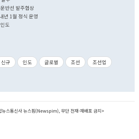
차운반선 발주협상
내년 1월 정식 운영
 인도
신규
인도
글로벌
조선
조선업
뉴스통신사 뉴스핌(Newspim), 무단 전재-재배포 금지>