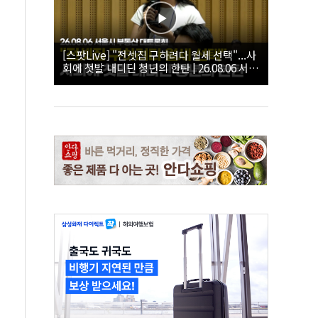
[스팟Live] "전셋집 구하려다 월세 선택"...사
회에 첫발 내디딘 청년의 한탄 | 26.08.06 서울
시 부동산 대토론회