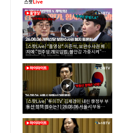
스팟
Live
[스팟Live] *풀영상* 이준석, 보완수사권 폐
지에 "민주당 개악입법, 불안감 가중시켜"｜
26.08.06 개혁신당 보완수사권 폐지 토론회
[스팟Live] '투미TV' 김제경이 내린 李정부 부
동산 정책 점수는? | 26.08.06 서울시 부동산
대토론회