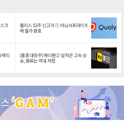
Mute
리스크
퀄리스 52주 신고가 ① 어닝서프라이즈
에 월가 환호
 동력의
[홍콩 대장주] 메이퇀② 실적은 고속 상
승, 밸류는 역대 저점