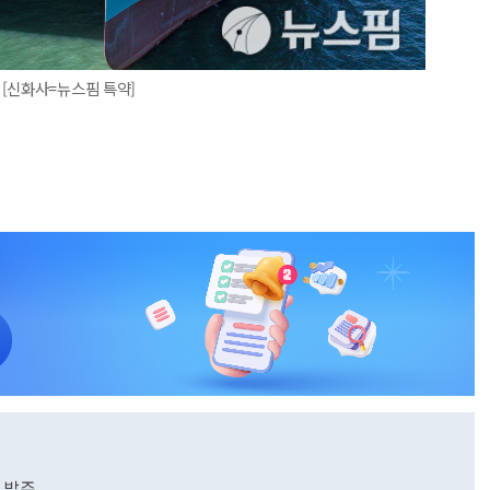
[신화사=뉴스핌 특약]
 발주