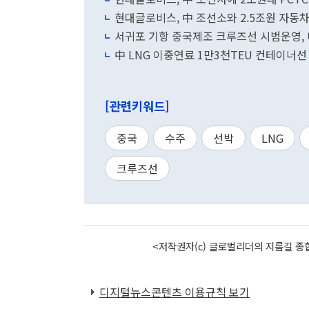
현대글로비스, 中 조선소와 2.5조원 자동
서귀포 기항 중국제조 크루즈선 시범운영, 
中 LNG 이중연료 1만3천TEU 컨테이너선
[관련키워드]
중국
수주
선박
LNG
크루즈선
<저작권자(c) 글로벌리더의 지름길 종합
디지털뉴스콘텐츠 이용규칙 보기