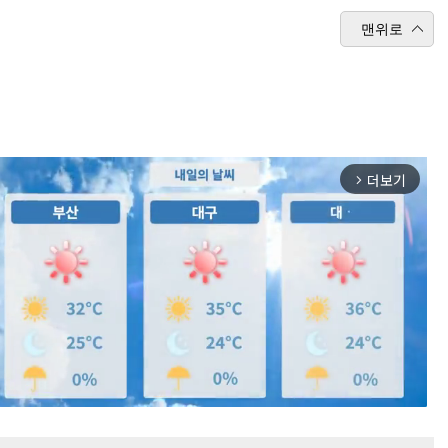
맨위로
더보기
arrow_forward_ios