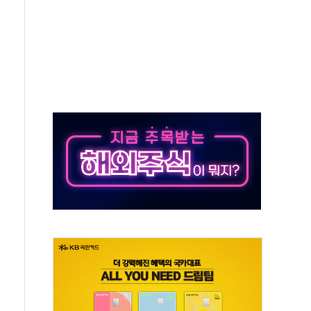
즌2
축 피해 최소화 '총력 대응'
유입에도 박스권…美 암호화폐 법안 처리 여부도 변수