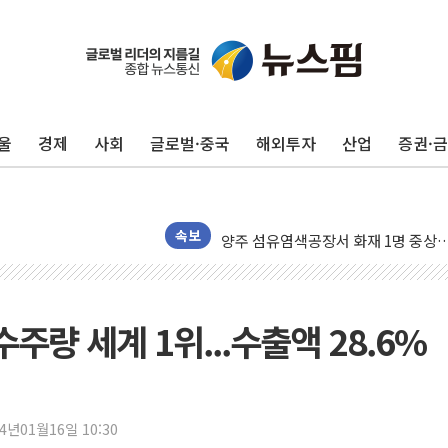
뉴욕증시 프리뷰, 미 주가선물 AI주
청와대, 북한 단거리 탄도미사일 발사
금값 7주 만에 최고…美 고용 둔화·
[인도증시] 중동 긴장 완화에 실적 호
울
경제
사회
글로벌·중국
해외투자
산업
증권·
러, 1인칭시점 드론으로 우크라 민간
[베트남 증시] 지수 하락 속 'DGC
'월가의 황제' 다이먼 "금융시장 레
양주 섬유염색공장서 화재 1명 중상…
속보
김정관 산업부 장관 "주 52시간 손봐
해군 1함대 창설 80주년…지역과 함께
[3보] 북, 원산서 동해로 단거리 탄도
주량 세계 1위...수출액 28.6%
우크라 드론 전술, 중남미 콜롬비아에
동해해경, 독도 해상서 부유물 감긴 
주한미군 "오산기지 누출, 백린 아닌 
24년01월16일 10:30
구미 폐염산처리업체서 불 2시간30여