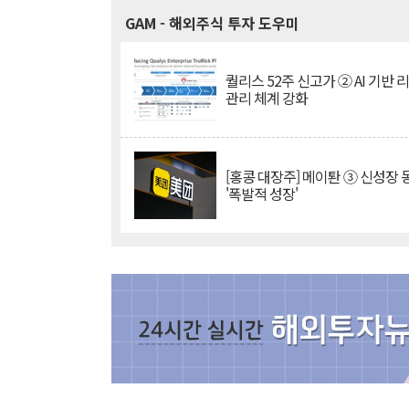
GAM
- 해외주식 투자 도우미
퀄리스 52주 신고가 ② AI 기반 
관리 체계 강화
[홍콩 대장주] 메이퇀 ③ 신성장
'폭발적 성장'