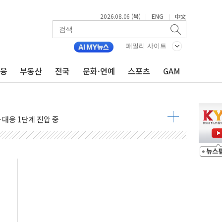
 차익실현 속 혼조세...웨스턴디지털·샌디스크↓
2026.08.06 (목)
ENG
中文
|
|
에 긴급 안보 점검회의
호르무즈 재개방 기대에 강세
패밀리 사이트
조까지, 상승...호실적 보고 기업 상승세 뚜렷
금융
부동산
전국
문화·연예
스포츠
GAM
인 '사파리' 공격… 시민들 공포감 극대화 전략
' 임시 주총 기대감에 홀로 상한가…마진 잔액은 사상 최고
버리지 위험수위…숨은 차입이 더 큰 변수"
대응 1단계 진압 중
야, 경쟁상대 中과 비교해야"
하는 '선봉'의 대민 봉사
미사일 1발 발사… 올해 10번째·42일 만 도발
 새 안보 위기… 반군·마약카르텔이 습득해 전투 활용
어선 구조
무해한 표면 부식 물질"
분만에 진화...외국인 노동자 숨져