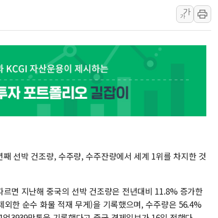
가
해군과 함께하는 '불금전파, 송정' 시
가
강원도 폭염특보 11일째…온열질환·가
[코인 시황] 비트코인, ETF 자금 
년째 선박 건조량, 수주량, 수주잔량에서 세계 1위를 차지한 것
르면 지난해 중국의 선박 건조량은 전년대비 11.8% 증가한
 제외한 순수 화물 적재 무게)을 기록했으며, 수주량은 56.4%
한 1억3939만톤을 기록했다고 중국 경제일보가 16일 전했다.