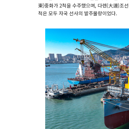
東)중화가 2척을 수주했으며, 다롄(大連)조선(
척은 모두 자국 선사의 발주물량이었다.