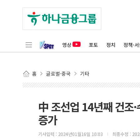
영상
포토
정치
정책·서
홈
글로벌·중국
기타
中 조선업 14년째 건조·수
증가
기사입력 :
2024년01월16일 10:03
최종수정 :
20