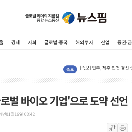
울진·영덕 '호우특보'-포항 '
[종합] 김민석, 정청래에 '0.86
인천 합동연설회 나선 송영길
울
경제
사회
글로벌·중국
해외투자
산업
증권·
김민석, 2주차 제주·인천 경선서
인사하는 김민석 당대표 후보
[속보] 민주, 제주·인천 경선 결
[속보] 민주, 인천 경선 결과 발
속보
[속보] 민주, 제주 경선 결과 발
이번주 국내 주요 금융일정(8.1
美, 이란전 출구전략 만지작
 글로벌 바이오 기업'으로 도약 선언
강릉·동해·삼척 시간당 최대 
폐기물 수거하다 참변…60대
24년01월16일 08:42
서울 중랑구 주택가서 흉기 난
가
가
李대통령 "결혼 때문에 손해 