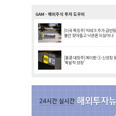
GAM
- 해외주식 투자 도우미
[미국 특징주] 빅테크 주가 급반등..
불안 잦아들고 낙관론 되살아나
[홍콩 대장주] 메이퇀 ③ 신성장
'폭발적 성장'