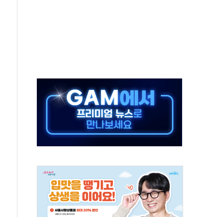
터보트 전복…1명 사망·1명 실종
의 날 참석..."국제적 시민 연대로 목소리 내야"
 실종 60대 나흘만에 숨진 채 발견
 살해 10대 아들 체포
' 받아친 정청래…제주 연설서 신경전 고조
지시…與 "적극 환영"·野 "졸속 국정"