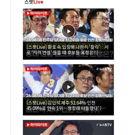
스팟
Live
[스팟Live] 환호 속 입장해 나란히 ‘찰칵’…서
로 ‘저격 연설’ 들을 때 후보들 표정은? |
26.08.08 더불어민주당 당대표·최고위원 후
보 인천 합동연설회
[스팟Live] 김민석 제주 52.64%·인천
45.09%로 연속 1위…정청래 따돌렸다’ |
26.08.08 더불어민주당 당대표·최고위원 후
보 인천 합동연설회