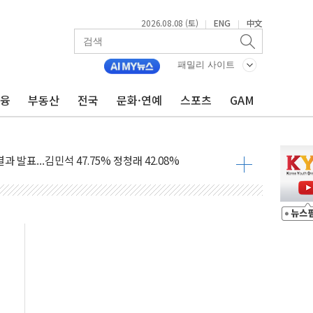
2026.08.08 (토)
ENG
中文
|
|
산사태 주의보'...경북도, 호우 피해·통제구간 없어
%p' 차 재역전 성공...金 45.42% vs 鄭 44.56%
패밀리 사이트
·정청래·김민석 당대표 후보
금융
부동산
전국
문화·연예
스포츠
GAM
 정청래에 승리...47.75% vs 42.08%
과 발표...김민석 47.75% 정청래 42.08%
표...김민석 45.09% 정청래 43.27% 송영길 11.63%
표...김민석 52.64% 정청래 39.89% 송영길 7.47%
0~8.14)
…공습 한계·탄약 부족 현실화
50㎜ 폭우…강원 동해안 강한 비 이어져
 환경미화원 수거차에 치여 사망
동…60대 남성 2명 숨져
보는 일 없게"…'결혼 페널티' 22개 과제 손본다