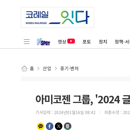
영상
포토
정치
정책·서
홈
산업
중기·벤처
아미코젠 그룹, '2024
기사입력 :
2024년01월16일 08:42
최종수정 :
20