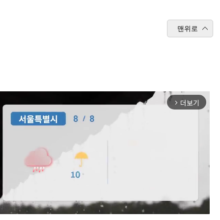
맨위로
더보기
arrow_forward_ios