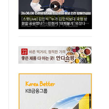
[스팟Live] 김민석 “누가 김민석보다 국정 방
향을 공유했나”…인천서 ‘대체불가’ 외쳤다 |
26.08.08 더불어민주당 당대표·최고위원 후
보 인천 합동연설회