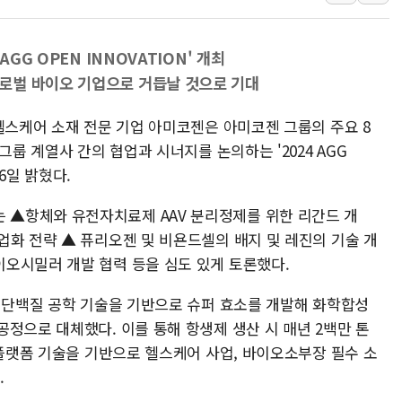
여수 오동도 인근 해상서 모
추미애, '위안부' 피해자 기림
AGG OPEN INNOVATION' 개최
인천 선재도 갯벌서 해루질 중
로벌 바이오 기업으로 거듭날 것으로 기대
인천서 말다툼 중 어머니 흉기
헬스케어 소재 전문 기업 아미코젠은 아미코젠 그룹의 주요 8
'화합' 꺼낸 김민석에 '뻔뻔
그룹 계열사 간의 협업과 시너지를 논의하는 '2024 AGG
李대통령, ISA 개편 재검토 
16일 밝혔다.
N'에서는 ▲항체와 유전자치료제 AAV 분리정제를 위한 리간드 개
업화 전략 ▲ 퓨리오젠 및 비욘드셀의 배지 및 레진의 기술 개
오시밀러 개발 협력 등을 심도 있게 토론했다.
및 단백질 공학 기술을 기반으로 슈퍼 효소를 개발해 화학합성
정으로 대체했다. 이를 통해 항생제 생산 시 매년 2백만 톤
 플랫폼 기술을 기반으로 헬스케어 사업, 바이오소부장 필수 소
.