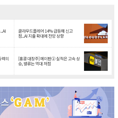
Mute
.AI
클라우드플레어 14% 급등해 신고
점...AI 지출 확대에 전망 상향
 동력의
[홍콩 대장주] 메이퇀② 실적은 고속 상
승, 밸류는 역대 저점