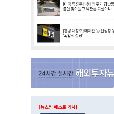
[미국 특징주] 빅테크 주가 급반등..
불안 잦아들고 낙관론 되살아나
[홍콩 대장주] 메이퇀 ③ 신성장
'폭발적 성장'
[뉴스핌 베스트 기사]