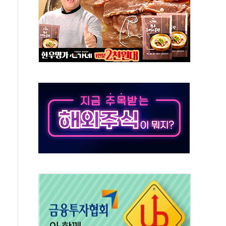
발표...김민석 50.30% 정청래 41.94% 송영길 7.76%
객 400명 맞이…"마음 잇는 시간 되길"
 지급 확정되나…재상고 앞두고 막판 셈법
'행복상자' 전달
극기 거꾸로' 논란…이틀만에 철거
 예술·체육요원 최대 33% 감축
 역대 최대폭 감소한 9.4%↓…유통업계 양극화 심화
 특사'로 콜롬비아 대통령 취임식 참석
시간당 30mm 강한 비...호우 피해 없어