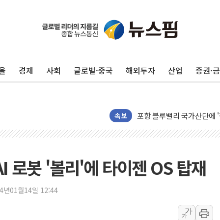
울
경제
사회
글로벌·중국
해외투자
산업
증권·
125mm 폭우 쏟아진 울진..
평택 진위면 공장서 질식사
포항 블루밸리 국가산단에 '
상주 낙동강 선착장 하류서 50
속보
[종합] 김민석, 정청래에 누적 1
민주당 경북도당위원장에 오중
인천서 말다툼 중 어머니 살
 AI 로봇 '볼리'에 타이젠 OS 탑재
김민석, 강원·대구·경북 경선서
[속보] 민주, 강원·대구·경북 
24년01월14일 12:44
[속보] 민주, 경북 경선 결과 
가
가
[속보] 민주, 대구 경선 결과 