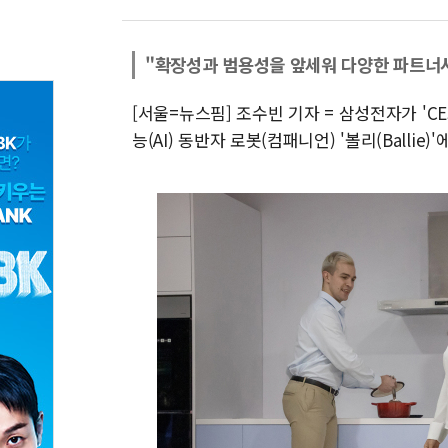
"확장성과 범용성을 앞세워 다양한 파트너
[서울=뉴스핌] 조수빈 기자 = 삼성전자가 'CE
능(AI) 동반자 로봇(컴패니언) '볼리(Ballie