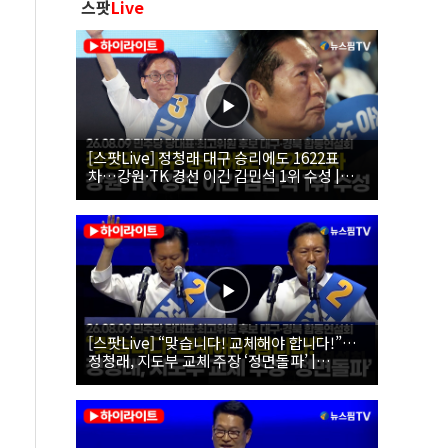
스팟
Live
[스팟Live] 정청래 대구 승리에도 1622표
차…강원·TK 경선 이긴 김민석 1위 수성 |
26.08.09 더불어민주당 당대표·최고위원 후
보 대구·경북 합동연설회
[스팟Live] “맞습니다! 교체해야 합니다!”…
정청래, 지도부 교체 주장 ‘정면돌파’ |
26.08.09 더불어민주당 당대표·최고위원 후
보 대구·경북 합동연설회