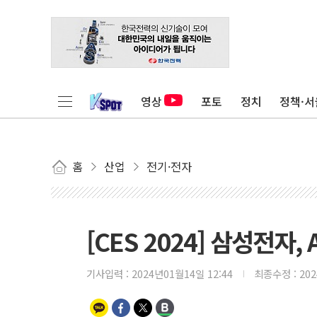
영상
포토
정치
정책·서
홈
산업
전기·전자
[CES 2024] 삼성전자,
기사입력 :
2024년01월14일 12:44
최종수정 :
20