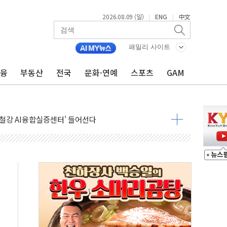
2026.08.09 (일)
ENG
中文
|
|
패밀리 사이트
금융
부동산
전국
문화·연예
스포츠
GAM
.'두천~하당'·'올미골교' 차량 통행 선제 제한
고 발생…작업자 1명 숨져
철강 AI융합실증센터' 들어선다
대 숨진 채 발견...경찰, 조사 중
.48%p 차 선두 유지...金 46.01% vs 鄭 44.53%
기 당선...합산득표율 68.63%
해 10대 구속…범행 후 반려견도 죽여
 정청래에 승리…金 48.54% vs 鄭 44.40%
경선 결과...김민석 48.54% 정청래 44.40%
발표...김민석 47.37% 정청래 45.71% 송영길 6.92%
발표...정청래 47.82% 김민석 46.35% 송영길 5.83%