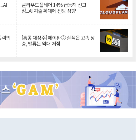
.AI
클라우드플레어 14% 급등해 신고
점...AI 지출 확대에 전망 상향
 동력의
[홍콩 대장주] 메이퇀② 실적은 고속 상
승, 밸류는 역대 저점