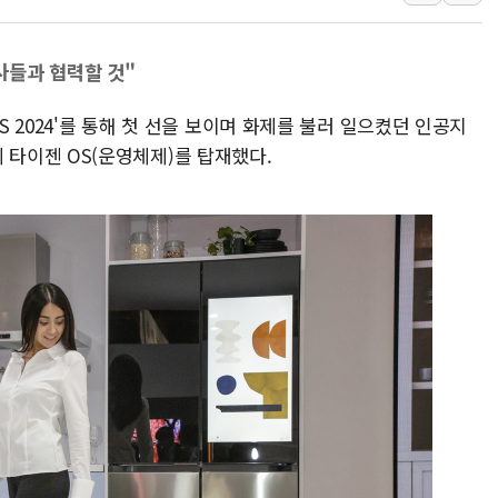
[속보] 민주, 강원 경선 결과 
정재헌 CEO, SKT 장기고
사들과 협력할 것"
최태원, 노소영에 9440억
S 2024'를 통해 첫 선을 보이며 화제를 불러 일으켰던 인공지
하나금융, 명동 소상공인에 
)'에 타이젠 OS(운영체제)를 탑재했다.
인천시 광복절 현수막 '태
병무청, 보충역 전면 손질…
홈플러스發 대형마트 판매,
윤준병·이해민 의원, '정부
'호우·산사태 주의보' 울진 