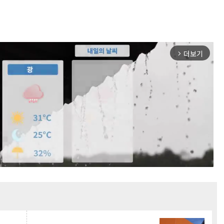
더보기
arrow_forward_ios
Mute