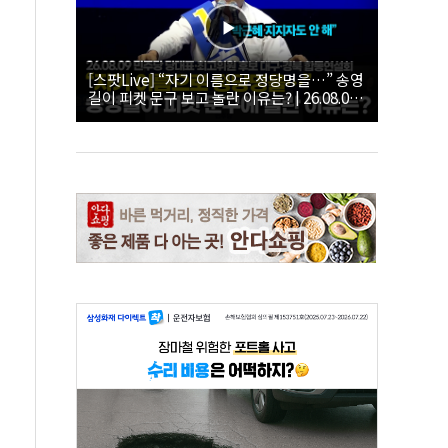
[스팟Live] “자기 이름으로 정당명을…” 송영
길이 피켓 문구 보고 놀란 이유는? | 26.08.09
더불어민주당 당대표·최고위원 후보 대구·경
북 합동연설회