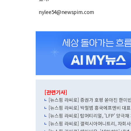
nylee54@newspim.com
[관련기사]
[뉴스핌 라씨로] 증권가 호평 쏟아진 한미반도
[뉴스핌 라씨로] 박철범 흥국에프엔비 대표 
[뉴스핌 라씨로] 탑머티리얼, 'LFP' 양극
[뉴스핌 라씨로] 갤럭시아머니트리, 자회사 