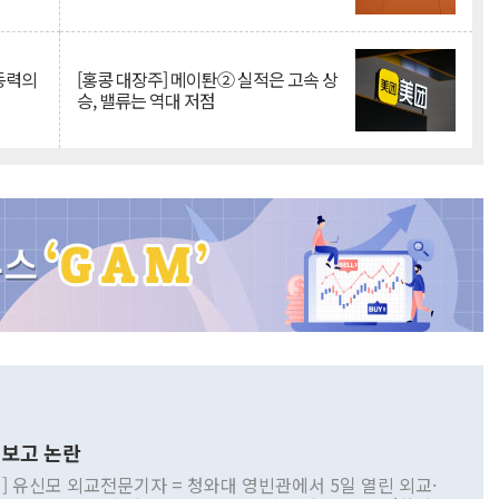
 동력의
[홍콩 대장주] 메이퇀② 실적은 고속 상
승, 밸류는 역대 저점
보고 논란
] 유신모 외교전문기자 = 청와대 영빈관에서 5일 열린 외교·