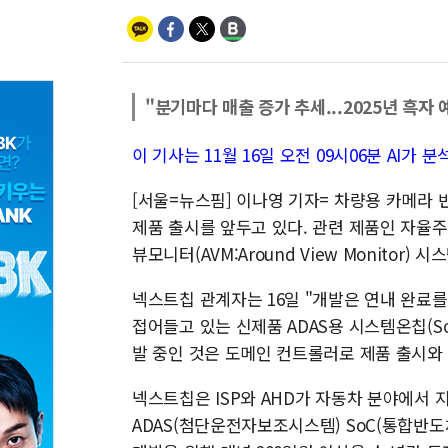
"분기마다 매출 증가 추세...2025년 흑자 
이 기사는 11월 16일 오전 09시06분 AI
[서울=뉴스핌] 이나영 기자= 차량용 카메라 반
제품 출시를 앞두고 있다. 관련 제품인 자율
뷰모니터(AVM:Around View Monito
넥스트칩 관계자는 16일 "개발은 연내 완료
접어들고 있는 신제품 ADAS용 시스템온칩(S
발 중인 것은 도메인 컨트롤러로 제품 출시와
넥스트칩은 ISP와 AHD가 자동차 분야에서
ADAS(첨단운전자보조시스템) SoC(통합반도체)