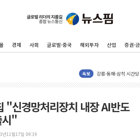
울
경제
사회
글로벌·중국
해외투자
산업
증권·
이번주 국내 주요 금융일정
美, 이란전 출구전략 
강릉·동해·삼척 시간당
폐기물 수거하다 참변
속보
서울 중랑구 주택가서 
李대통령 "결혼 때문에 
여수 오동도 인근 해상
칩 "신경망처리장치 내장 AI반도
추미애, '위안부' 피해
출시"
인천 선재도 갯벌서 해루
인천서 말다툼 중 어머니
23년11월17일 09:19
'화합' 꺼낸 김민석에