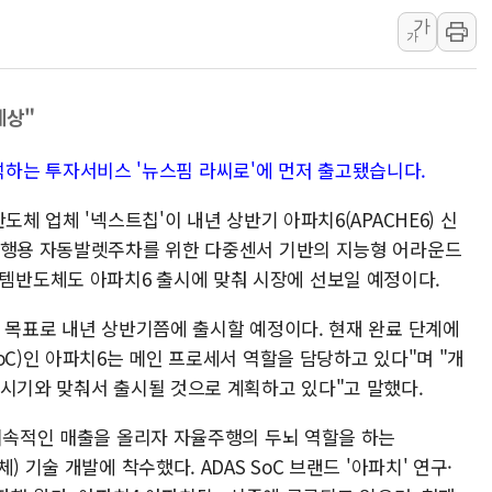
가
李대통령, ISA 개편 
가
동해중부 전 해상 풍랑
연일 폭염에 온열질환 
예상"
中 전방위 아파트 부양
인제 용대리 계곡서 수
가 분석하는 투자서비스 '뉴스핌 라씨로'에 먼저 출고됐습니다.
동해시, 11~14일 '
도체 업체 '넥스트칩'이 내년 상반기 아파치6(APACHE6) 신
강원 중·남부 동해안 
주행용 자동발렛주차를 위한 다중센서 기반의 지능형 어라운드
청양 밭에서 일하던 9
r) 시스템반도체도 아파치6 출시에 맞춰 시장에 선보일 예정이다.
폭염에 車 운전면허 기
를 목표로 내년 상반기쯤에 출시할 예정이다. 현재 완료 단계에
oC)인 아파치6는 메인 프로세서 역할을 담당하고 있다"며 "개
 시기와 맞춰서 출시될 것으로 계획하고 있다"고 말했다.
 지속적인 매출을 올리자 자율주행의 두뇌 역할을 하는
 기술 개발에 착수했다. ADAS SoC 브랜드 '아파치' 연구·