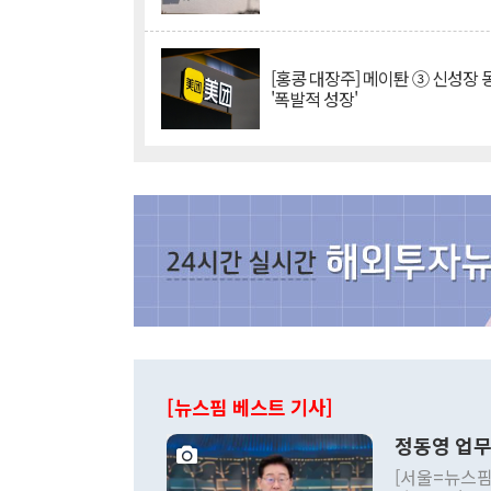
[홍콩 대장주] 메이퇀 ③ 신성장
'폭발적 성장'
[뉴스핌 베스트 기사]
정동영 업무
[서울=뉴스핌