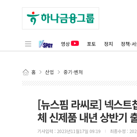
영상
포토
정치
정책·서
홈
산업
중기·벤처
[뉴스핌 라씨로] 넥스트
체 신제품 내년 상반기 
기사입력 :
2023년11월17일 09:19
최종수정 :
20