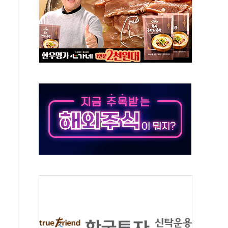
재검토 지시…與 "적극 환영"·野 "졸속 국정"
주의보…10일까지 최대 3.5m 높은 물결
사망 23명…정부, 비상대응기구 가동
, 수도 베이징도 부동산 규제 철폐
위 상승으로 피서객 7명 고립…전원 구조
별똥별 멍' 운영…페르세우스 유성우 관측
시간당 50mm 이상 폭우…호우경보 발효
0대 숨져…온열질환 여부 조사
능시험 오전 집중 편성…체감온도 38도 넘으면 중단