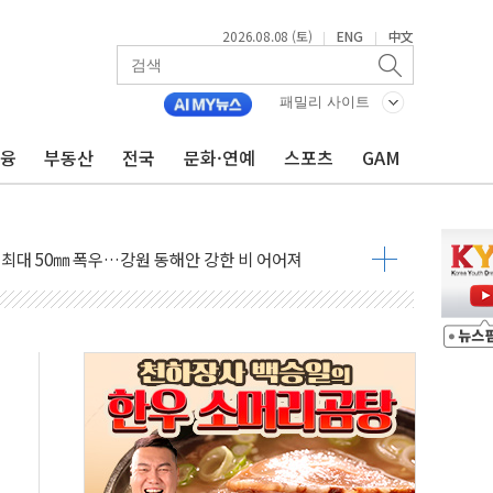
2026.08.08 (토)
ENG
中文
|
|
패밀리 사이트
금융
부동산
전국
문화·연예
스포츠
GAM
(8.10~8.14)
만지작…공습 한계·탄약 부족 현실화
 최대 50㎜ 폭우…강원 동해안 강한 비 어어져
…60대 환경미화원 수거차에 치여 사망
흉기 난동…60대 남성 2명 숨져
손해 보는 일 없게"…'결혼 페널티' 22개 과제 손본다
서 모터보트 전복…1명 사망·1명 실종
자 기림의 날 참석..."국제적 시민 연대로 목소리 내야"
질 중 실종 60대 나흘만에 숨진 채 발견
 흉기 살해 10대 아들 체포
 '뻔뻔' 받아친 정청래…제주 연설서 신경전 고조