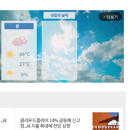
더보기
arrow_forward_ios
Mute
.AI
클라우드플레어 14% 급등해 신고
점...AI 지출 확대에 전망 상향