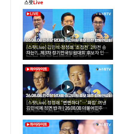
스팟
Live
[스팟Live] 김민석·정청래 ‘초접전’ 2차전 승
자는?...제3차 정기전국당원대회 후보자 인천
합동연설회 생중계 | 26.08.08
[스팟Live] 정청래 “뻔뻔하다”…‘화합’ 꺼낸
김민석에 정면 반격 | 26.08.08 더불어민주당
당대표·최고위원 후보 제주 합동연설회