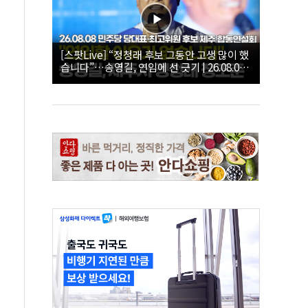
[스팟Live] “정청래 후보 그동안 고생 많이 했
습니다”…송영길, 연임에 선 긋기 | 26.08.08
더불어민주당 당대표·최고위원 후보 제주 합
동연설회