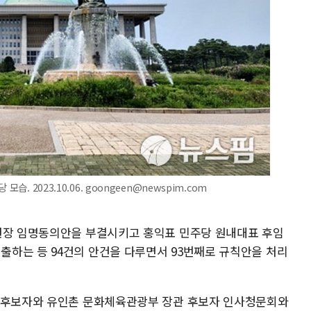
. 2023.10.06. goongeen@newspim.com
법원장 임명동의안을 부결시키고 홍익표 민주당 원내대표 후임
하는 등 94건의 안건을 다루면서 93번째로 규칙안을 처리
관 후보자와 유인촌 문화체육관광부 장관 후보자 인사청문회와