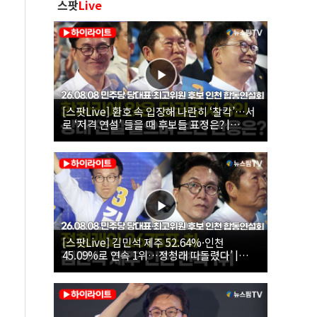
스팟
Live
[스팟Live] 환호 속 입장해 나란히 ‘찰칵’…서
로 ‘저격 연설’ 들을 때 후보들 표정은? |
26.08.08 더불어민주당 당대표·최고위원 후
보 인천 합동연설회
[스팟Live] 김민석 제주 52.64%·인천
45.09%로 연속 1위…정청래 따돌렸다’ |
26.08.08 더불어민주당 당대표·최고위원 후
보 인천 합동연설회