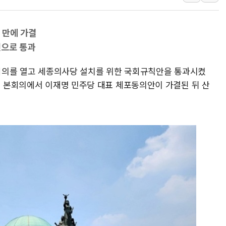
폐기물 수거하다 참변…60대
서울 중랑구 주택가서 흉기 난
 만에 가결
李대통령 "결혼 때문에 손해 
인으로 통과
여수 오동도 인근 해상서 모
 본회의를 열고 세종의사당 설치를 위한 국회규칙안을 통과시켰
추미애, '위안부' 피해자 기림
린 본회의에서 이재명 민주당 대표 체포동의안이 가결된 뒤 산
인천 선재도 갯벌서 해루질 중
인천서 말다툼 중 어머니 흉기
'화합' 꺼낸 김민석에 '뻔뻔
李대통령, ISA 개편 재검토 