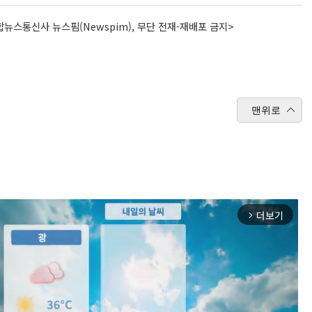
뉴스통신사 뉴스핌(Newspim), 무단 전재-재배포 금지>
맨위로
더보기
arrow_forward_ios