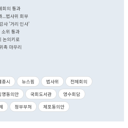
체회의 통과
...법사위 회부
사 '거리 인사'
 소위 통과
시 논의키로
 위촉 마무리
세종시
뉴스핌
법사위
전체회의
임명동의안
국회도서관
영수회담
제
정부부처
체포동의안