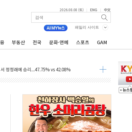
2026.08.08 (토)
ENG
中文
|
|
패밀리 사이트
산사태 주의보'...경북도, 호우 피해·통제구간 없어
금융
부동산
전국
문화·연예
스포츠
GAM
%p' 차 재역전 성공...金 45.42% vs 鄭 44.56%
·정청래·김민석 당대표 후보
 정청래에 승리...47.75% vs 42.08%
과 발표...김민석 47.75% 정청래 42.08%
표...김민석 45.09% 정청래 43.27% 송영길 11.63%
표...김민석 52.64% 정청래 39.89% 송영길 7.47%
0~8.14)
…공습 한계·탄약 부족 현실화
50㎜ 폭우…강원 동해안 강한 비 이어져