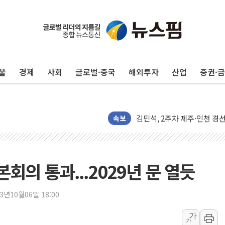
울진·영덕 '호우특보'-포항 '
울
경제
사회
글로벌·중국
해외투자
산업
증권·
[종합] 김민석, 정청래에 '0.86
인천 합동연설회 나선 송영길
김민석, 2주차 제주·인천 경선서
속보
인사하는 김민석 당대표 후보
[속보] 민주, 제주·인천 경선 결
[속보] 민주, 인천 경선 결과 발
의 통과...2029년 문 열듯
[속보] 민주, 제주 경선 결과 발
이번주 국내 주요 금융일정(8.1
23년10월06일 18:00
美, 이란전 출구전략 만지작
가
강릉·동해·삼척 시간당 최대 
가