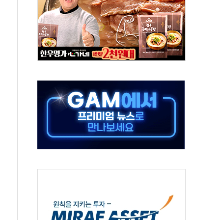
 환경미화원 수거차에 치여 사망
동…60대 남성 2명 숨져
보는 일 없게"…'결혼 페널티' 22개 과제 손본다
터보트 전복…1명 사망·1명 실종
의 날 참석..."국제적 시민 연대로 목소리 내야"
 실종 60대 나흘만에 숨진 채 발견
 살해 10대 아들 체포
' 받아친 정청래…제주 연설서 신경전 고조
지시…與 "적극 환영"·野 "졸속 국정"