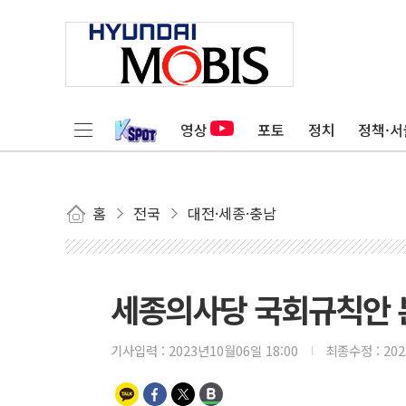
영상
포토
정치
정책·서
홈
전국
대전·세종·충남
세종의사당 국회규칙안 본회
기사입력 :
2023년10월06일 18:00
최종수정 :
20