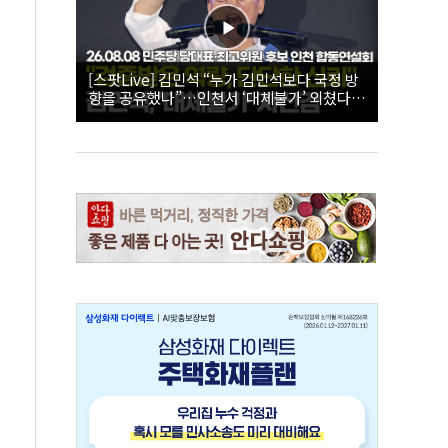
[스팟Live] 김민석 “누가 김민석보다 국정 방
향을 공유했나”…인천서 ‘대체불가’ 외쳤다 |
26.08.08 더불어민주당 당대표·최고위원 후
보 인천 합동연설회