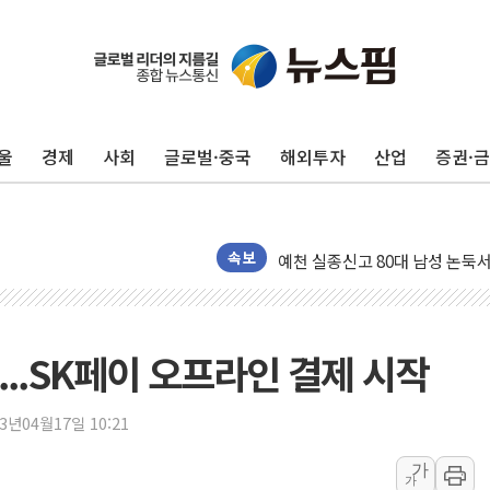
울
경제
사회
글로벌·중국
해외투자
산업
증권·
美 민주, 트럼프 측에 200만 
지방공기업 경영평가, 서울농수산식
예천 실종신고 80대 남성 논둑서
속보
"35초마다 중국과 통신"...美
한병도 "막말 정치를 좌시하지 
원내대책회의 참석하는 한병도
..SK페이 오프라인 결제 시작
AIA그룹, 12년 연속 MDRT 
[컨콜] 네이버, 멤버십 연계 배송
23년04월17일 10:21
[컨콜] 네이버 AI탭, 올해 안
가
가
[특징주] 포스코퓨처엠, LFP 