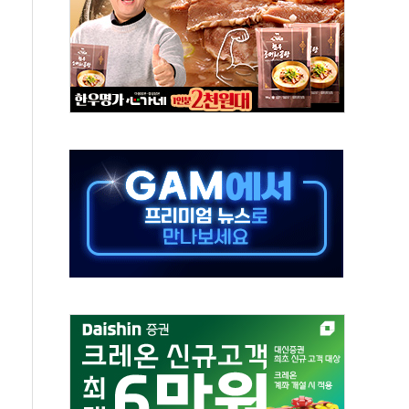
IT 2026' 참가
억원…순이익 흑자 전환
 따른 중과세는 과세 원칙 어긋나"
이용자수 1000만 돌파
고한 파트너십 이어갈 예정"
항의 서한…"표현의 자유 위협"
.2분기 영업이익 121% 급증
울·경기·충북 선관위 등 추가 압수수색
, 30일 2주년 기념 행사
..RSU 세제지원 긍정 검토되길"