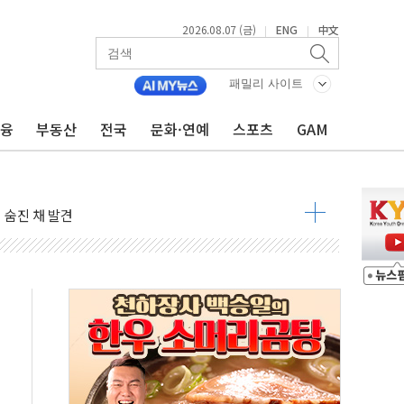
2026.08.07 (금)
ENG
中文
|
|
패밀리 사이트
금융
부동산
전국
문화·연예
스포츠
GAM
달러 건넨 韓기업 조사… "관세 무마용 뇌물 의혹"
품공사 등 20곳 '최우수'...인천환경공단 등 '부진'
 숨진 채 발견
보안기업, 중국제 공유기서 '백도어' 발견
않겠다"
회원 수 세계 1위…국내 회원 34% 증가
 혜택 강화...새벽 배송 도입 예정
으로 부동산과 건강까지 영역 확장 예정
장기공급 합의에 7%대 급등