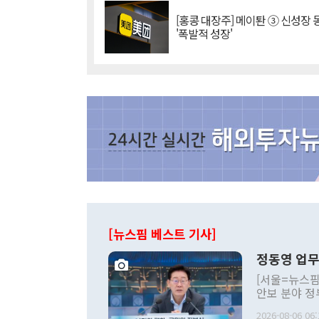
[홍콩 대장주] 메이퇀 ③ 신성장
'폭발적 성장'
[뉴스핌 베스트 기사]
정동영 업무
[서울=뉴스핌
안보 분야 정
평화공존 발전
2026-08-06 06: