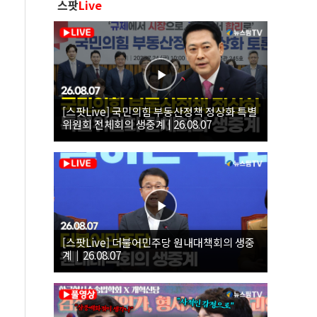
스팟
Live
[스팟Live] 국민의힘 부동산정책 정상화 특별
위원회 전체회의 생중계 | 26.08.07
[스팟Live] 더불어민주당 원내대책회의 생중
계｜26.08.07