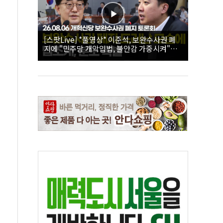
[스팟Live] *풀영상* 이준석, 보완수사권 폐
지에 "민주당 개악입법, 불안감 가중시켜"｜
26.08.06 개혁신당 보완수사권 폐지 토론회