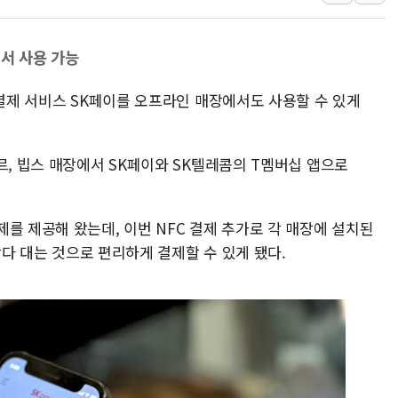
HDC랩스, 'BUILD CON SUMM
와이즈버즈, 상반기 매출 245
에서 사용 가능
배준영 의원 "거주 사용 형태에
편결제 서비스 SK페이를 오프라인 매장에서도 사용할 수 있게
[컨콜] 네이버, AI탭 월간 활성 
[컨콜] 네이버, "엔비디아와 공
美공화, 韓 '개정 정통망법'에 
르, 빕스 매장에서 SK페이와 SK텔레콤의 T멤버십 앱으로
롯데쇼핑, 백화점이 이끈 반등..
합수본, '투표율 조작 의혹' 서
를 제공해 왔는데, 이번 NFC 결제 추가로 각 매장에 설치된
교원그룹 펫 프렌들리 호텔 '키녹'
 갖다 대는 것으로 편리하게 결제할 수 있게 됐다.
벤처업계 "정부 세제개편안 환영.