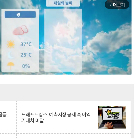
더보기
arrow_forward_ios
Mute
등...
드래프트킹스, 예측시장 공세 속 이익
기대치 미달