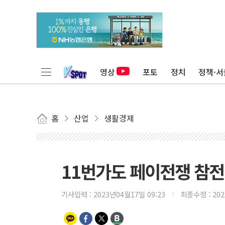
영상
포토
정치
정책·서
홈
산업
생활경제
11번가도 페이전쟁 참전.
기사입력 :
2023년04월17일 09:23
최종수정 :
20