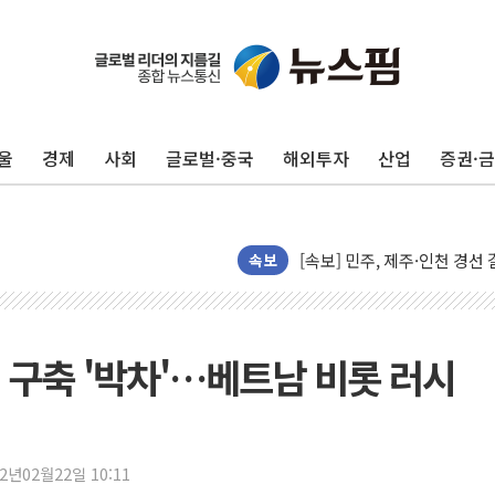
울진·영덕 '호우특보'-포항 '
[종합] 김민석, 정청래에 '0.86
울
경제
사회
글로벌·중국
해외투자
산업
증권·
인천 합동연설회 나선 송영길
김민석, 2주차 제주·인천 경선서
인사하는 김민석 당대표 후보
[속보] 민주, 제주·인천 경선 결
속보
[속보] 민주, 인천 경선 결과 발
[속보] 민주, 제주 경선 결과 발
이번주 국내 주요 금융일정(8.1
 구축 '박차'…베트남 비롯 러시
美, 이란전 출구전략 만지작
강릉·동해·삼척 시간당 최대 
폐기물 수거하다 참변…60대
22년02월22일 10:11
서울 중랑구 주택가서 흉기 난