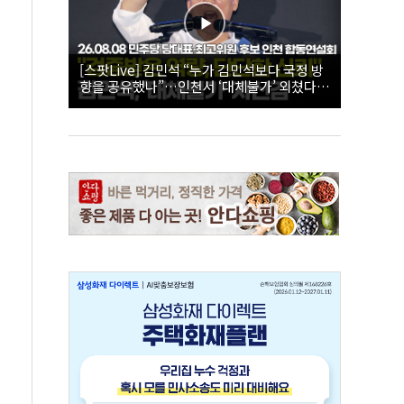
[스팟Live] 김민석 “누가 김민석보다 국정 방
향을 공유했나”…인천서 ‘대체불가’ 외쳤다 |
26.08.08 더불어민주당 당대표·최고위원 후
보 인천 합동연설회