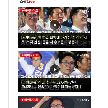
스팟
Live
[스팟Live] 환호 속 입장해 나란히 ‘찰칵’…서
로 ‘저격 연설’ 들을 때 후보들 표정은? |
26.08.08 더불어민주당 당대표·최고위원 후
보 인천 합동연설회
[스팟Live] 김민석 제주 52.64%·인천
45.09%로 연속 1위…정청래 따돌렸다’ |
26.08.08 더불어민주당 당대표·최고위원 후
보 인천 합동연설회