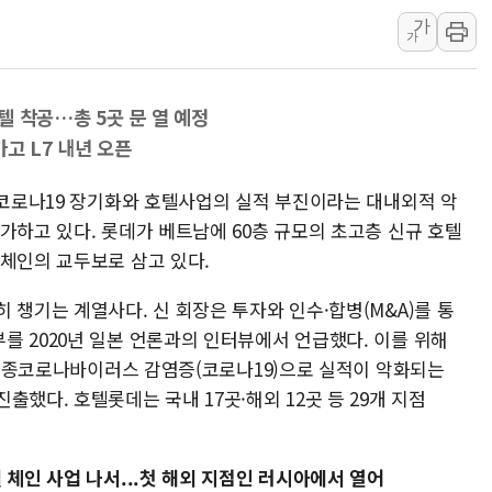
가
李대통령 "결혼 때문에 손해 
가
여수 오동도 인근 해상서 모
추미애, '위안부' 피해자 기림
 착공…총 5곳 문 열 예정
인천 선재도 갯벌서 해루질 중
고 L7 내년 오픈
인천서 말다툼 중 어머니 흉기
'화합' 꺼낸 김민석에 '뻔뻔
 코로나19 장기화와 호텔사업의 실적 부진이라는 대내외적 악
李대통령, ISA 개편 재검토 
가하고 있다. 롯데가 베트남에 60층 규모의 초고층 신규 호텔
텔체인의 교두보로 삼고 있다.
 챙기는 계열사다. 신 회장은 투자와 인수·합병(M&A)를 통
를 2020년 일본 언론과의 인터뷰에서 언급했다. 이를 위해
. 신종코로나바이러스 감염증(코로나19)으로 실적이 악화되는
했다. 호텔롯데는 국내 17곳·해외 12곳 등 29개 지점
 체인 사업 나서...첫 해외 지점인 러시아에서 열어