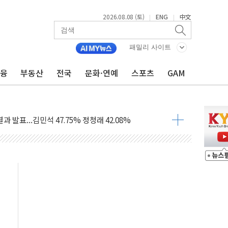
2026.08.08 (토)
ENG
中文
|
|
산사태 주의보'...경북도, 호우 피해·통제구간 없어
패밀리 사이트
%p' 차 재역전 성공...金 45.42% vs 鄭 44.56%
금융
부동산
전국
문화·연예
스포츠
GAM
·정청래·김민석 당대표 후보
 정청래에 승리...47.75% vs 42.08%
과 발표...김민석 47.75% 정청래 42.08%
표...김민석 45.09% 정청래 43.27% 송영길 11.63%
표...김민석 52.64% 정청래 39.89% 송영길 7.47%
0~8.14)
…공습 한계·탄약 부족 현실화
50㎜ 폭우…강원 동해안 강한 비 이어져
 환경미화원 수거차에 치여 사망
동…60대 남성 2명 숨져