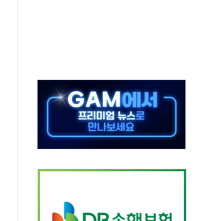
보는 일 없게"…'결혼 페널티' 22개 과제 손본다
터보트 전복…1명 사망·1명 실종
의 날 참석..."국제적 시민 연대로 목소리 내야"
 실종 60대 나흘만에 숨진 채 발견
 살해 10대 아들 체포
' 받아친 정청래…제주 연설서 신경전 고조
지시…與 "적극 환영"·野 "졸속 국정"