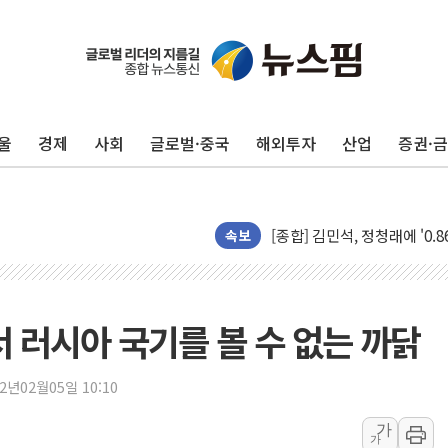
울
경제
사회
글로벌·중국
해외투자
산업
증권·
포항시 재난예산 40억 긴급 
울진·영덕 '호우특보'-포항 '
[종합] 김민석, 정청래에 '0.86
인천 합동연설회 나선 송영길
속보
김민석, 2주차 제주·인천 경선서
인사하는 김민석 당대표 후보
[속보] 민주, 제주·인천 경선 결
러시아 국기를 볼 수 없는 까닭
[속보] 민주, 인천 경선 결과 발
[속보] 민주, 제주 경선 결과 발
22년02월05일 10:10
이번주 국내 주요 금융일정(8.1
가
가
美, 이란전 출구전략 만지작