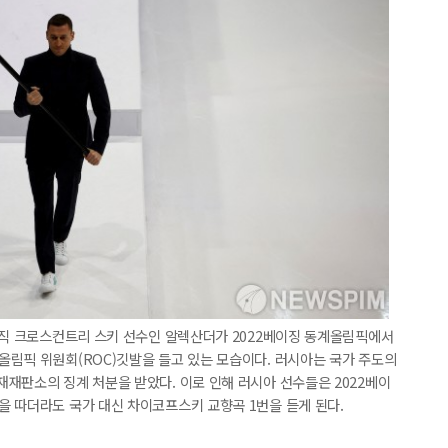
전직 크로스컨트리 스키 선수인 알렉산더가 2022베이징 동계올림픽에서
올림픽 위원회(ROC)깃발을 들고 있는 모습이다. 러시아는 국가 주도의
재판소의 징계 처분을 받았다. 이로 인해 러시아 선수들은 2022베이
을 따더라도 국가 대신 차이코프스키 교향곡 1번을 듣게 된다.