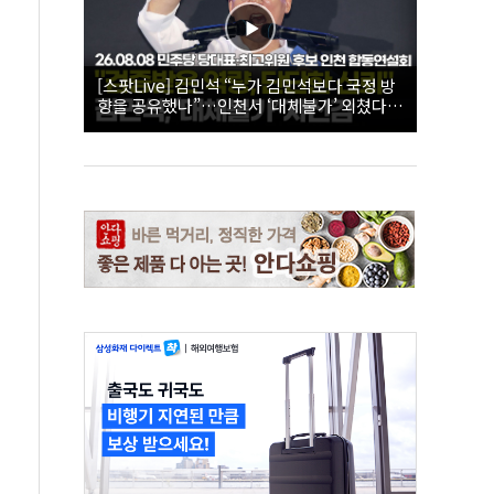
[스팟Live] 김민석 “누가 김민석보다 국정 방
향을 공유했나”…인천서 ‘대체불가’ 외쳤다 |
26.08.08 더불어민주당 당대표·최고위원 후
보 인천 합동연설회