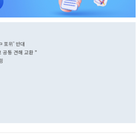
中 포위' 반대
 공통 견해 교환 "
핑