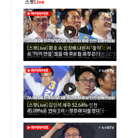
스팟
Live
[스팟Live] 환호 속 입장해 나란히 ‘찰칵’…서
로 ‘저격 연설’ 들을 때 후보들 표정은? |
26.08.08 더불어민주당 당대표·최고위원 후
보 인천 합동연설회
[스팟Live] 김민석 제주 52.64%·인천
45.09%로 연속 1위…정청래 따돌렸다’ |
26.08.08 더불어민주당 당대표·최고위원 후
보 인천 합동연설회