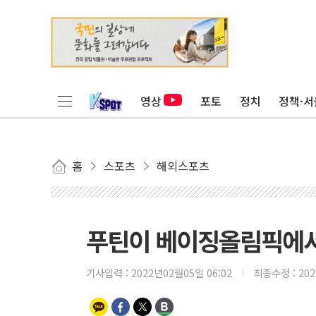
영상
포토
정치
정책·서
홈
스포츠
해외스포츠
푸틴이 베이징올림픽에서 
기사입력 :
2022년02월05일 06:02
최종수정 :
20