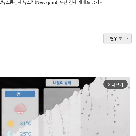
뉴스통신사 뉴스핌(Newspim), 무단 전재-재배포 금지>
맨위로
더보기
arrow_forward_ios