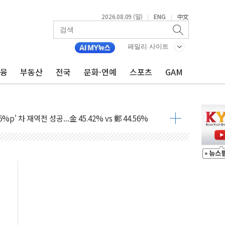
2026.08.09 (일)
ENG
中文
|
|
패밀리 사이트
금융
부동산
전국
문화·연예
스포츠
GAM
투입…고수온 양식장 복구·지원 '총력'
산사태 주의보'...경북도, 호우 피해·통제구간 없어
%p' 차 재역전 성공...金 45.42% vs 鄭 44.56%
·정청래·김민석 당대표 후보
 정청래에 승리...47.75% vs 42.08%
과 발표...김민석 47.75% 정청래 42.08%
표...김민석 45.09% 정청래 43.27% 송영길 11.63%
표...김민석 52.64% 정청래 39.89% 송영길 7.47%
0~8.14)
…공습 한계·탄약 부족 현실화