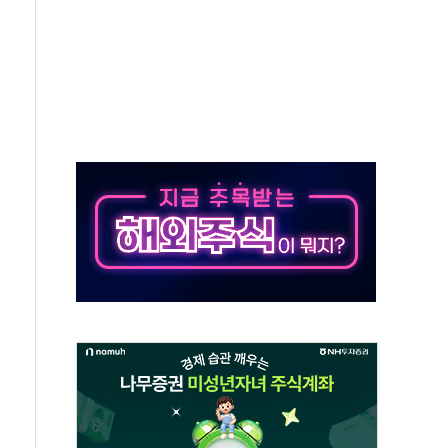
50㎜ 폭우…강원 동해안 강한 비 이어져
 환경미화원 수거차에 치여 사망
동…60대 남성 2명 숨져
보는 일 없게"…'결혼 페널티' 22개 과제 손본다
터보트 전복…1명 사망·1명 실종
의 날 참석..."국제적 시민 연대로 목소리 내야"
 실종 60대 나흘만에 숨진 채 발견
 살해 10대 아들 체포
' 받아친 정청래…제주 연설서 신경전 고조