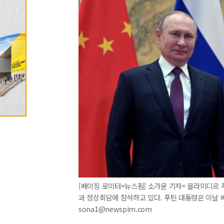
[베이징 로이터=뉴스핌] 소가윤 기자= 블라미디르 
과 정상회담에 참석하고 있다. 푸틴 대통령은 이날 베
sona1@newspim.com