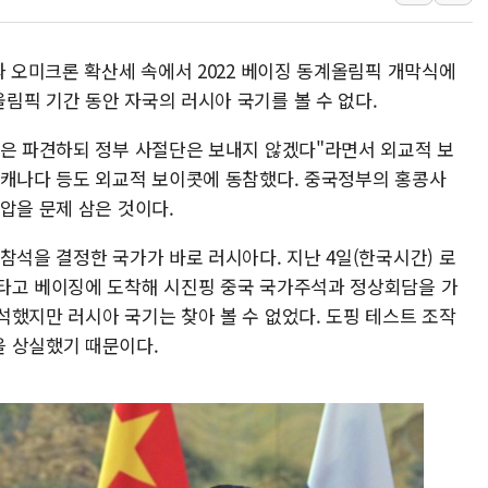
강릉·동해·삼척 시간당 최대 
폐기물 수거하다 참변…60대
과 오미크론 확산세 속에서 2022 베이징 동계올림픽 개막식에
서울 중랑구 주택가서 흉기 난
림픽 기간 동안 자국의 러시아 국기를 볼 수 없다.
李대통령 "결혼 때문에 손해 
단은 파견하되 정부 사절단은 보내지 않겠다"라면서 외교적 보
여수 오동도 인근 해상서 모
·캐나다 등도 외교적 보이콧에 동참했다. 중국정부의 홍콩사
추미애, '위안부' 피해자 기림
압을 문제 삼은 것이다.
인천 선재도 갯벌서 해루질 중
참석을 결정한 국가가 바로 러시아다. 지난 4일(한국시간) 로
인천서 말다툼 중 어머니 흉기
타고 베이징에 도착해 시진핑 중국 국가주석과 정상회담을 가
'화합' 꺼낸 김민석에 '뻔뻔
석했지만 러시아 국기는 찾아 볼 수 없었다. 도핑 테스트 조작
을 상실했기 때문이다.