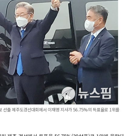
보 선출 제주도경선대회에서 이재명 지사가 56.75%의 득표율로 1위를