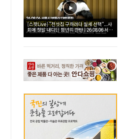
[스팟Live] "전셋집 구하려다 월세 선택"...사
회에 첫발 내디딘 청년의 한탄 | 26.08.06 서울
시 부동산 대토론회