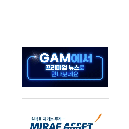
미사일 1발 발사… 올해 10번째·42일 만 도발
 새 안보 위기… 반군·마약카르텔이 습득해 전투 활용
어선 구조
무해한 표면 부식 물질"
분만에 진화...외국인 노동자 숨져