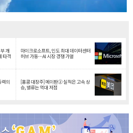
Mute
뇌부 개
마이크로소프트, 인도 최대 데이터센터
에 타격
허브 가동…AI 시장 경쟁 가열
 동력의
[홍콩 대장주] 메이퇀② 실적은 고속 상
승, 밸류는 역대 저점