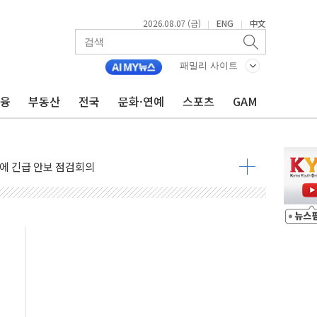
 상승… "2분기 기업 순이익 21% 증가" 전망
2026.08.07 (금)
ENG
中文
|
|
 나토 회원국 공격 검토… 거짓 깃발 작전"
재회…로봇·AI 데이터센터·모빌리티 구체화
패밀리 사이트
·아이온큐·도어대시↑ VS 샌디스크·피그마·앱러빈↓
금융
부동산
전국
문화·연예
스포츠
GAM
 반대…상법·자본시장법 개정 논의"
 차익실현 속 혼조세...웨스턴디지털·샌디스크↓
에 긴급 안보 점검회의
호르무즈 재개방 기대에 강세
조까지, 상승...호실적 보고 기업 상승세 뚜렷
인 '사파리' 공격… 시민들 공포감 극대화 전략
' 임시 주총 기대감에 홀로 상한가…마진 잔액은 사상 최고
버리지 위험수위…숨은 차입이 더 큰 변수"
대응 1단계 진압 중
야, 경쟁상대 中과 비교해야"
하는 '선봉'의 대민 봉사