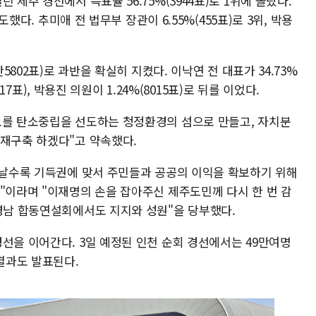
 제주 경선에서 득표율 56.75%(3944표)로 1위에 올랐다.
압도했다. 추미애 전 법무부 장관이 6.55%(455표)로 3위, 박용
만5802표)로 과반을 확실히 지켰다. 이낙연 전 대표가 34.73%
8817표), 박용진 의원이 1.24%(8015표)로 뒤를 이었다.
도를 탄소중립을 선도하는 청정환경의 섬으로 만들고, 자치분
 재구축 하겠다"고 약속했다.
드러날수록 기득권에 맞서 주민들과 공공의 이익을 확보하기 위해
"이라며 "이재명의 손을 잡아주신 제주도민께 다시 한 번 감
·경남 합동연설회에서도 지지와 성원"을 당부했다.
선을 이어간다. 3일 예정된 인천 순회 경선에서는 49만여명
 결과도 발표된다.