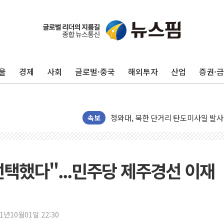
유럽증시, 견조한 실적 소화하며 대부분
리투아니아 국방 "러, 우크라 드론으로
구광모, 내주 실리콘밸리서 젠슨 황 
뉴욕증시 개장 전 특징주...모더나
울
경제
사회
글로벌·중국
해외투자
산업
증권·
김정관 장관 "영업이익 N% 성과급
뉴욕증시 프리뷰, 미 주가선물 AI주
청와대, 북한 단거리 탄도미사일 발사
금값 7주 만에 최고…美 고용 둔화·
속보
[인도증시] 중동 긴장 완화에 실적 호
러, 1인칭시점 드론으로 우크라 민간
[베트남 증시] 지수 하락 속 'DGC
택했다"...민주당 제주경선 이재
'월가의 황제' 다이먼 "금융시장 레
양주 섬유염색공장서 화재 1명 중상…
김정관 산업부 장관 "주 52시간 손봐
21년10월01일 22:30
해군 1함대 창설 80주년…지역과 함께