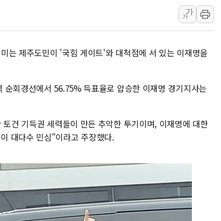
가
[3보] 북, 원산서 동해로 단거리 탄도
가
우크라 드론 전술, 중남미 콜롬비아에
동해해경, 독도 해상서 부유물 감긴 
 의미는 제주도민이 '국힘 게이트'와 대척점에 서 있는 이재명을
주한미군 "오산기지 누출, 백린 아닌 
구미 폐염산처리업체서 불 2시간30여
 순회경선에서 56.75% 득표율로 압승한 이재명 경기지사는
한 토건 기득권 세력들이 만든 추악한 투기이며, 이재명에 대한
이 대다수 민심"이라고 주장했다.