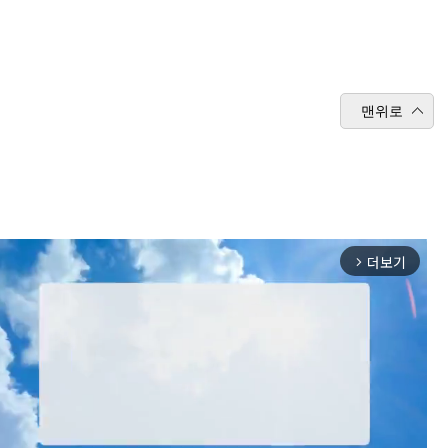
맨위로
더보기
arrow_forward_ios