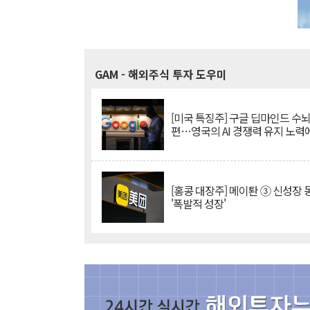
GAM
- 해외주식 투자 도우미
[미국 특징주] 구글 딥마인드 수
편…영국의 AI 경쟁력 유지 노력
[홍콩 대장주] 메이퇀 ③ 신성장
'폭발적 성장'