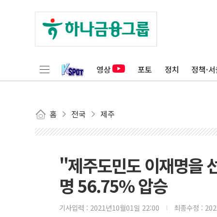
영상
포토
정치
정책·서
홈
전국
제주
"제주도민도 이재명을 선
명 56.75% 압승
기사입력 :
2021년10월01일 22:00
최종수정 :
20