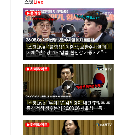
스팟
Live
[스팟Live] *풀영상* 이준석, 보완수사권 폐
지에 "민주당 개악입법, 불안감 가중시켜"｜
26.08.06 개혁신당 보완수사권 폐지 토론회
[스팟Live] '투미TV' 김제경이 내린 李정부 부
동산 정책 점수는? | 26.08.06 서울시 부동산
대토론회