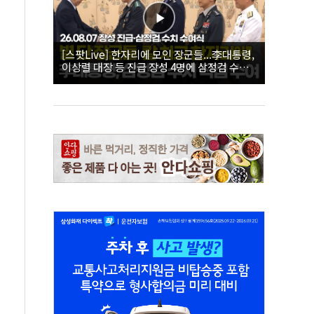
[스팟Live] 한자리에 모인 장군들...李대통령,
이상렬 대장 등 진급 장성 4명에 삼정검 수치
직접 수여｜26.08.07 장성 진급·삼정검 수치
수여식