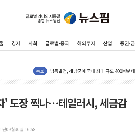
울
경제
사회
글로벌·중국
해외투자
산업
증권·
[사진] 빈살만과 에르도안의 만남
이란와이어 "이란 최고지도자 위독…곧 사망해
남동발전, 해남군에 국내 최대 규모 400MW 
[인도증시] 중동 불안 속 유가 상승에 소폭 하락
속보
황희 '폐버스 청년주택' SNS 글 역풍에 "정부
폭염 누그러지고 가뭄 숙지나...경북동해안권 8
사우디·튀르키예·파키스탄, '공동방위협정' 체
투자' 도장 찍나…테일러시, 세금감
신길동 신축도 3.3㎡당 7250만원…써밋 클라
용산공원·그린벨트로 또 충돌…반복되는 국토부
[AI 부동산 투데이] 특공 전략도 '극과 극'…
21년09월30일 16:58
[코인시황] 비트코인 6만4000달러대 횡보…고