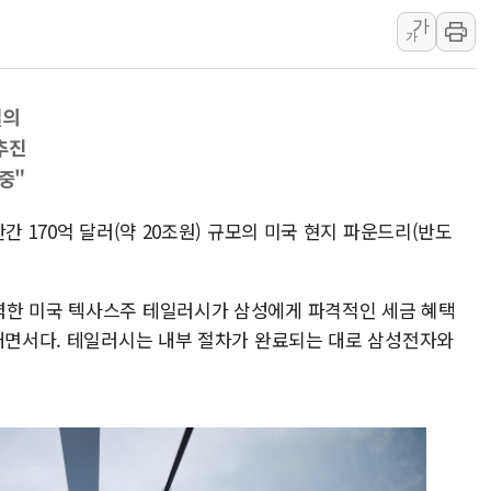
가
[베트남 증시] 유동성 부진 지속, 강보합 마감
가
'찜통더위'에 전력수요 역대 최고치 경신…한낮 
후티 반군, 예멘 정부군과 사우디 동시 공격…
결의
42.5도 역대급 폭염…동물들도 특별식으로 여
추진
경찰, 9월부터 '가족 사건' 못 맡는다…상피제
중"
포스코홀딩스, 포스코인터·DX 지분 일부 매각
태국 학교서 중학생 총기 난사...최소 7명 사망
간 170억 달러(약 20조원) 규모의 미국 현지 파운드리(반도
40.2도 찍은 서울 등 폭염중대경보 해제…누적
"文정부 악몽 재현 안돼"...李 부동산 세제안에
력한 미국 텍사스주 테일러시가 삼성에게 파격적인 세금 혜택
 내면서다. 테일러시는 내부 절차가 완료되는 대로 삼성전자와