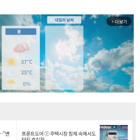
더보기
arrow_forward_ios
Mute
…"변
프론트도어 ① 주택시장 침체 속에서도
터진 호실적