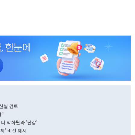
신설 검토
박"
 더 악화될라 '난감'
체' 비전 제시