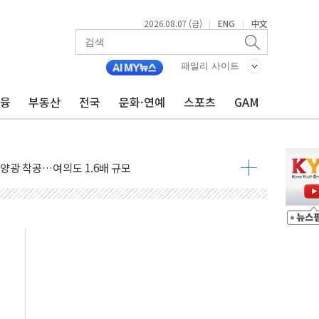
2026.08.07 (금)
ENG
中文
|
|
패밀리 사이트
금융
부동산
전국
문화·연예
스포츠
GAM
도 놀랍지 않아"
태양광 착공…여의도 1.6배 규모
...금융주 낙폭 커
정책 아냐" 해명
~9일 최대 100mm 호우
결… 수니파 국가들의 새 안보 협력 구도
비온 59㎡ 18억원대
-서울시 '정책 엇박자'
생애최초만 경쟁 치열
래·ETF 매수에도 고유가·금리·입법 지연 '삼중 부담'