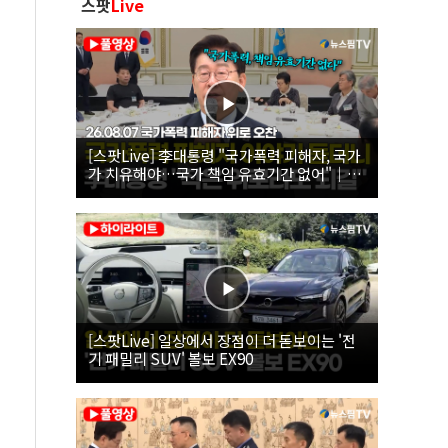
스팟
Live
[스팟Live] 李대통령 "국가폭력 피해자, 국가
가 치유해야…국가 책임 유효기간 없어"｜
26.08.07 국가폭력 피해자 위로 오찬
[스팟Live] 일상에서 장점이 더 돋보이는 '전
기 패밀리 SUV' 볼보 EX90