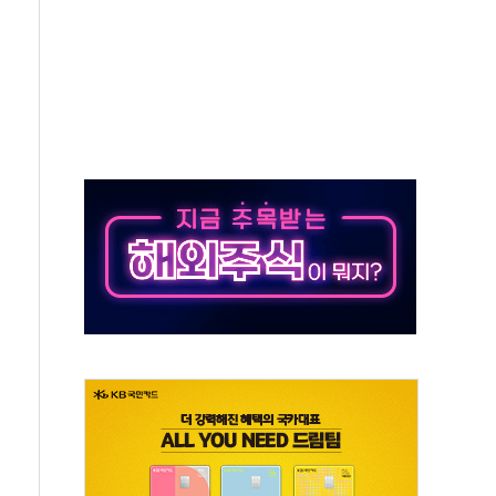
...석유·가스주 올랐지만 빈그룹이 상쇄
총수요 104.3GW 기록
 위기 고조되는 또 다른 중동 화약고
름나기 [뉴스핌 줌인]
 실시
 온열질환자 2872명
 與 내부서 '총선·대선 직격탄' 우려