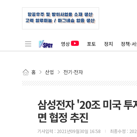
영상
포토
정치
정책·서
홈
산업
전기·전자
삼성전자 '20조 미국 
면 협정 추진
기사입력 :
2021년09월30일 16:58
최종수정 :
20