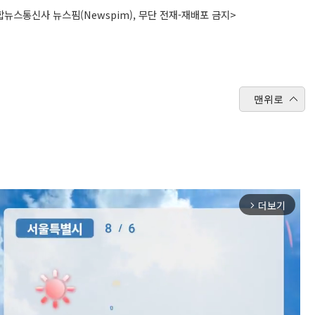
뉴스통신사 뉴스핌(Newspim), 무단 전재-재배포 금지>
맨위로
더보기
arrow_forward_ios