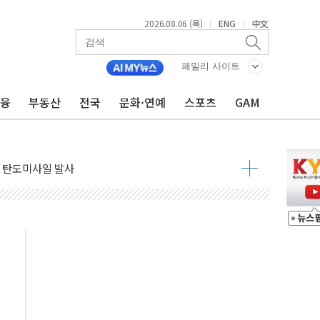
2026.08.06 (목)
ENG
中文
|
|
자금 유입에도 박스권…美 암호화폐 법안 처리 여부도 변수
시위 '62일째'..."대부분 여기서 상주"
패밀리 사이트
온열질환자 2665명·사망 23명
금융
부동산
전국
문화·연예
스포츠
GAM
두 종목에 코스피 '휘청'
3대·건물 1동 전소
리 탄도미사일 발사
10년 이상…리뉴얼이 경쟁력 가른다
유병호 구속적부심 기각
사개혁위에 보완수사권 폐지 우려 전달
수무책… 패트리엇 미사일 지원, 작년의 3분의 1
 불구속 송치
차 조사…'당정대 회의' 한동훈·방기선 수사도 속도
 절정…서울 한낮 39도
…30여분 만에 진화