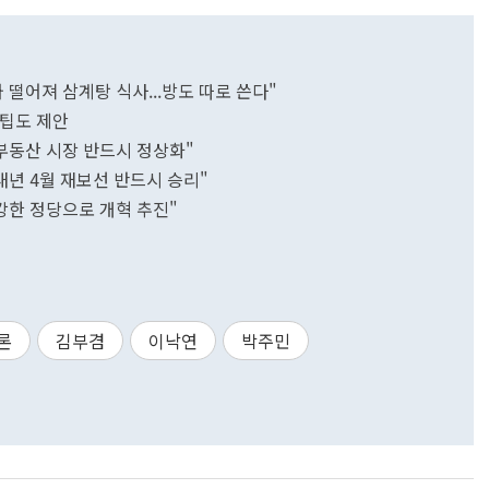
와 떨어져 삼계탕 식사...방도 따로 쓴다"
 팁도 제안
"부동산 시장 반드시 정상화"
"내년 4월 재보선 반드시 승리"
"강한 정당으로 개혁 추진"
론
김부겸
이낙연
박주민