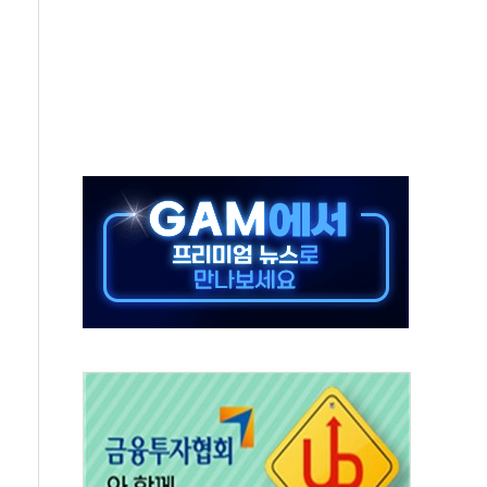
연으로 형사사법 틀 바꿔…국민 불안감 가중"
억원…전년 比 21.2%↑
광…지역펀드 9·10호 확정
체 발사
영업이익 2조 돌파
율비행 기술로 글로벌 방산 시장 공략"