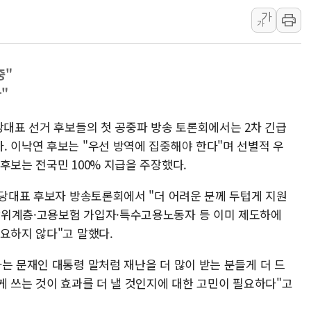
가
개혁신당 "민주, '盧 수사' 악
가
CJ온스타일, 2분기 영업익 260
AI 연산은 포항, 전력 저장은 영
중"
[속보] 북, 동해상으로 미상 발사
"
한국투자증권, 국내 최초 상반기 
[IPO] 니어스랩 "피지컬 AI 자
당대표 선거 후보들의 첫 공중파 방송 토론회에서는 2차 긴급
. 이낙연 후보는 "우선 방역에 집중해야 한다"며 선별적 우
후보는 전국민 100% 지급을 주장했다.
 당대표 후보자 방송토론회에서 "더 어려운 분께 두텁게 지원
상위계층·고용보험 가입자·특수고용노동자 등 이미 제도하에
필요하지 않다"고 말했다.
는 문재인 대통령 말처럼 재난을 더 많이 받는 분들게 더 드
게 쓰는 것이 효과를 더 낼 것인지에 대한 고민이 필요하다"고