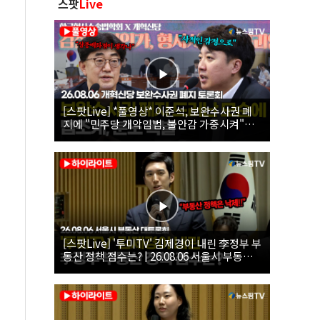
스팟
Live
[스팟Live] *풀영상* 이준석, 보완수사권 폐
지에 "민주당 개악입법, 불안감 가중시켜"｜
26.08.06 개혁신당 보완수사권 폐지 토론회
[스팟Live] '투미TV' 김제경이 내린 李정부 부
동산 정책 점수는? | 26.08.06 서울시 부동산
대토론회