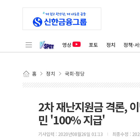
영상
포토
정치
정책·서
홈
정치
국회·정당
2차 재난지원금 격론, 이
민 '100% 지급'
기사입력 :
2020년08월26일 01:13
최종수정 :
20