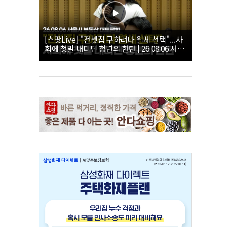
[스팟Live] "전셋집 구하려다 월세 선택"...사
회에 첫발 내디딘 청년의 한탄 | 26.08.06 서울
시 부동산 대토론회