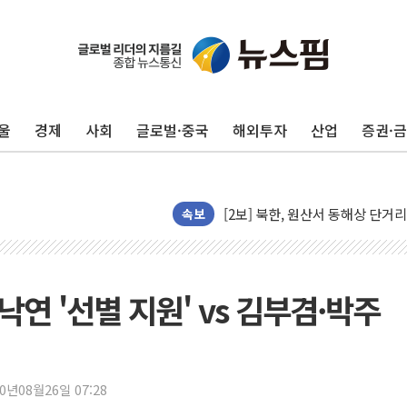
[코인 시황] 비트코인, ETF 
[르포] 39도 폭염 속 잠실 개표소 
강원·전라권 폭염중대경보 확대…
울
경제
사회
글로벌·중국
해외투자
산업
증권·
빚투·레버리지 줄었지만, 반도체 
양주 가전제품 창고서 화재…차량 
[2보] 북한, 원산서 동해상 단거
종로·중구 오피스 78%가 준공 
속보
법원, '관저 이전 봐주기 감사' 
성폭력 피해자 보호단체, 경찰수
우크라, 러 탄도미사일 공격에 속
낙연 '선별 지원' vs 김부겸·박주
"5.18은 북한 지령" 설교한 목사
[종합] 특검, '양평' 원희룡 2
[내일날씨] 절기상 '입추'에 폭염
20년08월26일 07:28
제천 바이오밸리 공장 옥상서 불