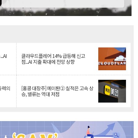
Mute
.AI
클라우드플레어 14% 급등해 신고
점...AI 지출 확대에 전망 상향
 동력의
[홍콩 대장주] 메이퇀② 실적은 고속 상
승, 밸류는 역대 저점