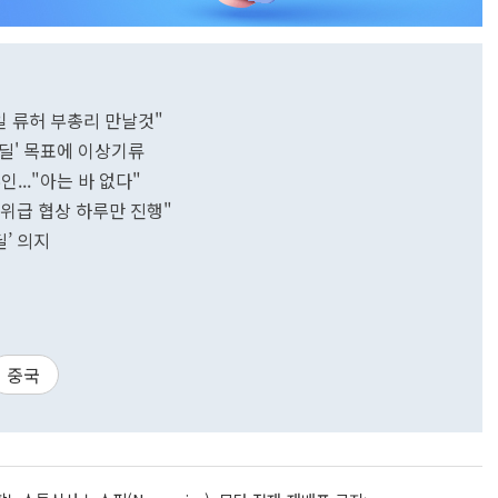
일 류허 부총리 만날것"
몰딜' 목표에 이상기류
..."아는 바 없다"
.고위급 협상 하루만 진행"
딜’ 의지
중국