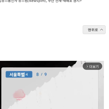
뉴스통신사 뉴스핌(Newspim), 무단 전재-재배포 금지>
맨위로
더보기
arrow_forward_ios