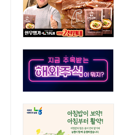
보는 일 없게"…'결혼 페널티' 22개 과제 손본다
터보트 전복…1명 사망·1명 실종
의 날 참석..."국제적 시민 연대로 목소리 내야"
 실종 60대 나흘만에 숨진 채 발견
 살해 10대 아들 체포
' 받아친 정청래…제주 연설서 신경전 고조