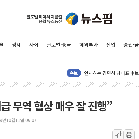
포항시 재난예산 40억 긴급 
울진·영덕 '호우특보'-포항 '
[종합] 김민석, 정청래에 '0.86
울
경제
사회
글로벌·중국
해외투자
산업
증권·
인천 합동연설회 나선 송영길
김민석, 2주차 제주·인천 경선서
인사하는 김민석 당대표 후보
속보
[속보] 민주, 제주·인천 경선 결
[속보] 민주, 인천 경선 결과 발
[속보] 민주, 제주 경선 결과 발
위급 무역 협상 매우 잘 진행”
이번주 국내 주요 금융일정(8.1
美, 이란전 출구전략 만지작
강릉·동해·삼척 시간당 최대 
19년10월11일 06:07
폐기물 수거하다 참변…60대
가
가
서울 중랑구 주택가서 흉기 난