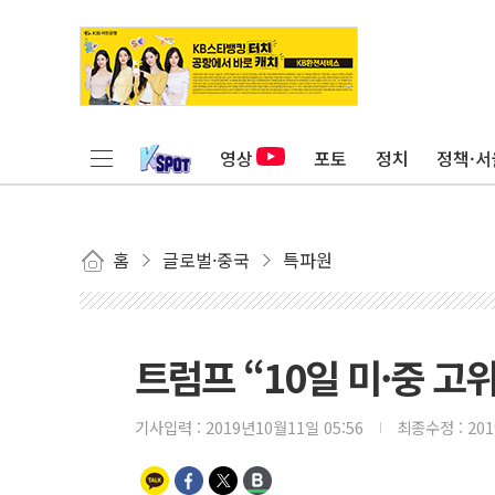
영상
포토
정치
정책·서
홈
글로벌·중국
특파원
트럼프 “10일 미·중 고
기사입력 :
2019년10월11일 05:56
최종수정 :
20