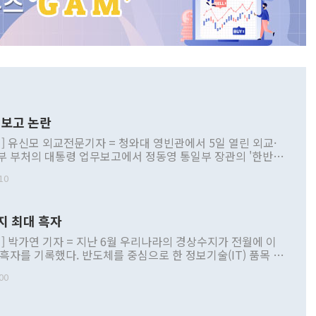
보고 논란
] 유신모 외교전문기자 = 청와대 영빈관에서 5일 열린 외교·
부 부처의 대통령 업무보고에서 정동영 통일부 장관의 '한반도
 구상'과 업무보고 발언이 논란을 빚고 있다. 이날 정 장관의
10
정부 내 조율을 거치지 않은 사안을 정책으로 추진하겠다고 공
는가 하면 사실 관계에 맞지 않은 설명도 있었다. 이재명 대통
로 신중을 기해 달라고 경고했고, 조현 외교부 장관은 '이상
지 최대 흑자
 근거한 비현실적 구상'이라는 비판을 내놨다. 그동안 정 장
책 관련 발언이 물의를 빚은 적은 여러 번 있지만 대통령과 유
] 박가연 기자 = 지난 6월 우리나라의 경상수지가 전월에 이
이 공개적으로 부정적 입장을 표명한 것은 이례적이다. 정 장
 흑자를 기록했다. 반도체를 중심으로 한 정보기술(IT) 품목 수
대북 접근법과 월권을 제어해야 한다는 목소리도 높아지고 있
간 상품수출이 처음으로 1000억달러를 넘어선 영향이다. [자
00
 따르
기자간담회를 하고 있다. [사진=통일부] 2026.07.23 ◆통일
 경상수지는 497억3000만달러 흑자로 집계됐다. 전월(386억
 넘어선 주장 정 장관은 이날 업무보고에서 '한반도 평화공존
)에 이어 두 달 연속 월간 기준 역대 최대 기록을 갈아치웠다.