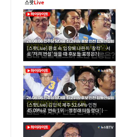
스팟
Live
[스팟Live] 환호 속 입장해 나란히 ‘찰칵’…서
로 ‘저격 연설’ 들을 때 후보들 표정은? |
26.08.08 더불어민주당 당대표·최고위원 후
보 인천 합동연설회
[스팟Live] 김민석 제주 52.64%·인천
45.09%로 연속 1위…정청래 따돌렸다’ |
26.08.08 더불어민주당 당대표·최고위원 후
보 인천 합동연설회