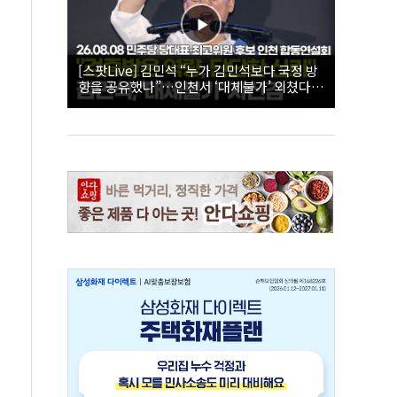
[스팟Live] 김민석 “누가 김민석보다 국정 방
향을 공유했나”…인천서 ‘대체불가’ 외쳤다 |
26.08.08 더불어민주당 당대표·최고위원 후
보 인천 합동연설회