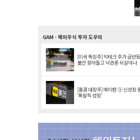
GAM
- 해외주식 투자 도우미
[미국 특징주] 빅테크 주가 급반등..
불안 잦아들고 낙관론 되살아나
[홍콩 대장주] 메이퇀 ③ 신성장
'폭발적 성장'