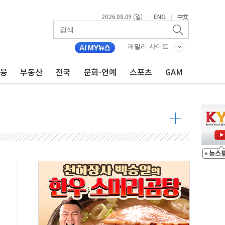
2026.08.09 (일)
ENG
中文
|
|
투입…고수온 양식장 복구·지원 '총력'
산사태 주의보'...경북도, 호우 피해·통제구간 없어
패밀리 사이트
%p' 차 재역전 성공...金 45.42% vs 鄭 44.56%
금융
부동산
전국
문화·연예
스포츠
GAM
·정청래·김민석 당대표 후보
 정청래에 승리...47.75% vs 42.08%
과 발표...김민석 47.75% 정청래 42.08%
표...김민석 45.09% 정청래 43.27% 송영길 11.63%
표...김민석 52.64% 정청래 39.89% 송영길 7.47%
0~8.14)
…공습 한계·탄약 부족 현실화
50㎜ 폭우…강원 동해안 강한 비 이어져
 환경미화원 수거차에 치여 사망
동…60대 남성 2명 숨져