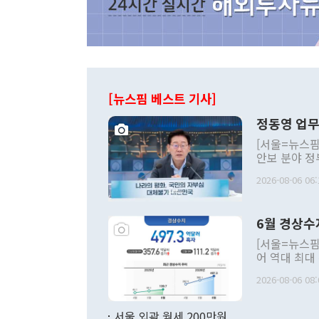
[뉴스핌 베스트 기사]
정동영 업무
[서울=뉴스핌
안보 분야 정
평화공존 발전
2026-08-06 06:
발언 중에는 
언한 것이 있
령은 공개적으
6월 경상수
주의적 희망에
관의 대북 정
[서울=뉴스핌
관 부처 장관
어 역대 최대
관의 무리한 
출 호조로 월
다. [정동영 통일부 장관이 지난달 23일 오후 서울 종로구 정부서울청사에
2026-08-06 08:
료=한국은행] 한국은행이 6일 발표한 '2026년 6월 국제수지(잠정)'에
서 취임 1주년 
면 지난 6월
부 장관 권한
1000만달러
서울 외곽 월세 200만원