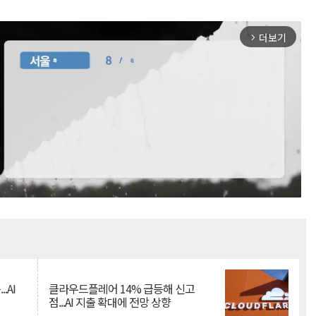
더보기
arrow_forward_ios
Mute
.AI
클라우드플레어 14% 급등해 신고
점...AI 지출 확대에 전망 상향