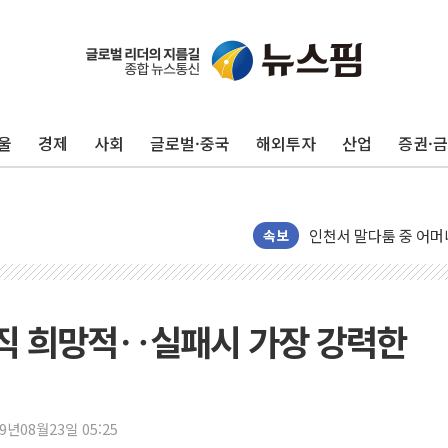
서울 중랑구 주택가서 
李대통령 "결혼 때문에 
울
경제
사회
글로벌·중국
해외투자
산업
증권·
여수 오동도 인근 해상
추미애, '위안부' 피해
인천 선재도 갯벌서 해루
인천서 말다툼 중 어머니
속보
'화합' 꺼낸 김민석에
李대통령, ISA 개편 
동해중부 전 해상 풍랑
아직 희망적‥실패시 가장 강력한
연일 폭염에 온열질환 
中 전방위 아파트 부양
인제 용대리 계곡서 수
19년08월23일 05:25
동해시, 11~14일 '