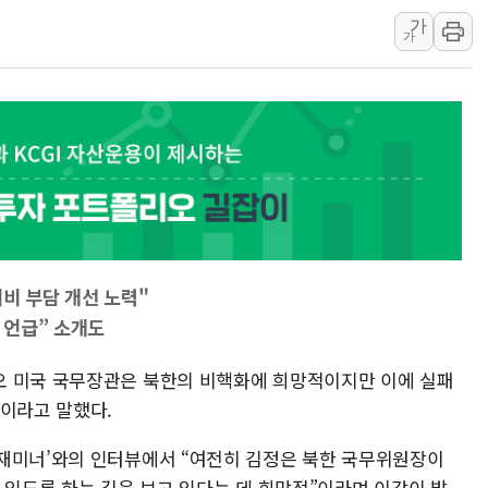
가
강원 중·남부 동해안 
가
청양 밭에서 일하던 9
폭염에 車 운전면허 기
李대통령, 'ISA·주가
'호우 특보' 경북 울진 
주말 무더위·열대야 
오세훈 "용산공원 주택
위비 부담 개선 노력"
 언급” 소개도
오 미국 국무장관은 북한의 비핵화에 희망적이지만 이에 실패
것이라고 말했다.
재미너’와의 인터뷰에서 “여전히 김정은 북한 국무위원장이
 있도록 하는 길을 보고 있다는 데 희망적”이라며 이같이 밝