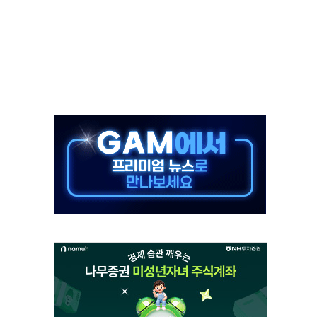
시간당 50mm 이상 폭우…호우경보 발효
0대 숨져…온열질환 여부 조사
능시험 오전 집중 편성…체감온도 38도 넘으면 중단
누르기 방지법' 전면 재검토 지시
시간당 20~30mm 강한 비...가뭄 해소될 듯
지속…내륙 곳곳 소나기
 검토, 민주당 스스로 원칙 뒤집는 것"