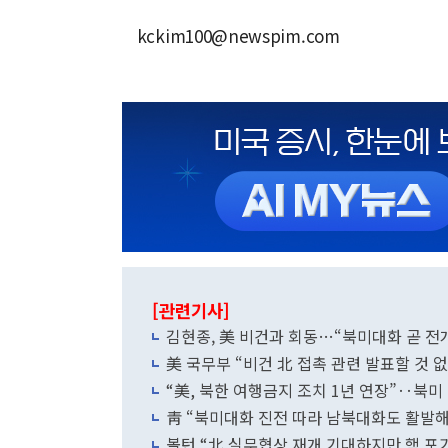
kckim100@newspim.com
[관련기사]
김현종, 美 비건과 회동…“북미대화 곧 전
美 국무부 “비건 北 접촉 관련 발표할 것 없
“美, 북한 여행금지 조치 1년 연장”‥북미
靑 “북미대화 진전 따라 남북대화도 활발해
볼턴 “北 실무협상 재개 기대하지만 핵 포