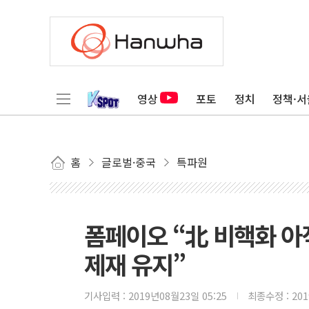
영상
포토
정치
정책·서
홈
글로벌·중국
특파원
폼페이오 “北 비핵화 
제재 유지”
기사입력 :
2019년08월23일 05:25
최종수정 :
20