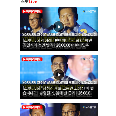
스팟
Live
[스팟Live] 정청래 “뻔뻔하다”…‘화합’ 꺼낸
김민석에 정면 반격 | 26.08.08 더불어민주당
당대표·최고위원 후보 제주 합동연설회
[스팟Live] “정청래 후보 그동안 고생 많이 했
습니다”…송영길, 연임에 선 긋기 | 26.08.08
더불어민주당 당대표·최고위원 후보 제주 합
동연설회