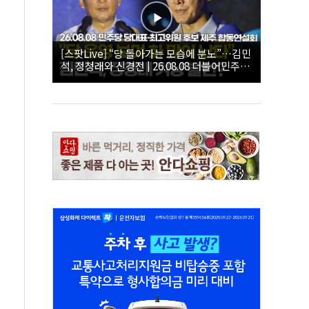
[스팟Live] “당 돌아가는 모습에 분노”…김민
석, 정청래와 신경전 | 26.08.08 더불어민주당
당대표·최고위원 후보 제주 합동연설회