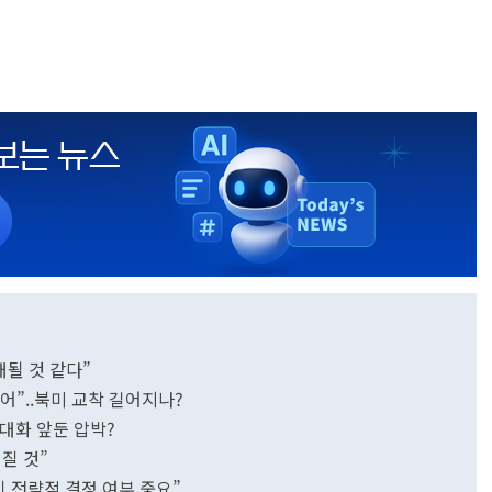
개될 것 같다”
어”..북미 교착 길어지나?
 대화 앞둔 압박?
질 것”
기 전략적 결정 여부 중요”